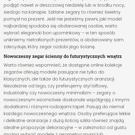
podjąć nawet w deszczową niedzielę lub w środku nocy,
siedząc na kanapie. Szklane zegary to również świetny
pomysł na prezent. Jeśli nie jesteśmy pewni, jaki model
najbardziej spodoba się obdarowanej osobie, warto
wybrać elegancki bon upominkowy – w ten sposób
unikniemy nietrafionych prezentów, a obdarowany sam
zdecyduje, który zegar ozdobi jego ścianę.
Nowoczesny zegar ścienny do futurystycznych wnętrz
Warto również wspomnieć, że dostępne online kolekcje
zegarów oferują modele pasujące nie tylko do
klasycznych, ale także do futurystycznych aranżacji.
Niezależnie od tego, czy preferujemy styl loftowy,
industrialny czy nowoczesny minimalizm – zegary o
nowoczesnym wzornictwie doskonale współgrają z innymi
dodatkami i różnymi rodzajami tapet. Pasują do niemal
każdego nowoczesnego wnętrza. Osoby preferujące lekkie
i delikatne aranżacje z dużą ilością szkła również znajdą
idealne propozycje dekoracyjne – w zależności od gustu
można wybrać modele z geometrycznymi lub