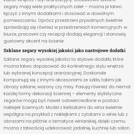
zegary mają wiele praktycznych zalet – można je łatwo
łączyć z innymi dodatkami i stosować w dowolnym
pomieszczeniu. Oprócz przestrzeni prywatnych świetnie
sprawdzają się również w przestrzeniach komercyjnych: w
biurze, pracowni czy recepcji dodają elegancji i stanowią
gustowny akcent na ścianie.
Szklane zegary wysokiej jakości jako nastrojowe dodatki
Szklane zegary wysokiej jakości to stylowe dodatki, które
można łatwo dopasować do konkretnego stylu wnętrza
lub wybranej koncepcji aranżacyjnej. Doskonale
komponują się z innymi akcesoriami ze szkła, takimi jak
obrazy szklane, wazony czy misy. Pasują również do niemal
każdej formy dekoracji ściennej – elementy stylistyczne
zegarów mogą być nawet odzwierciedlone w postaci
naklejek ściennych. Model z kieliszkami do wina świetnie
współgra na przykład z naklejkami z cytatami o winie lub z
obrazami na płótnie o tematyce winiarskiej, dzięki czemu
można z łatwością udekorować jadalnię, kuchnię lub salon.