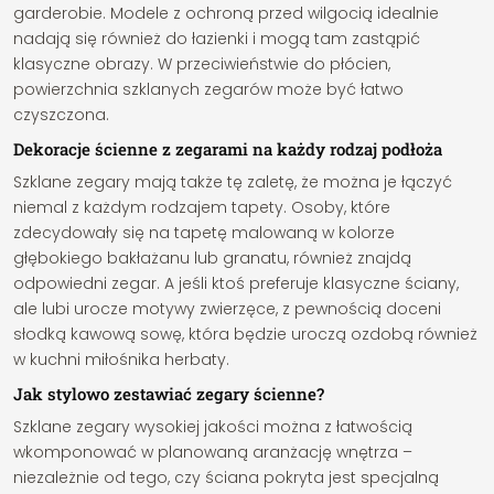
garderobie. Modele z ochroną przed wilgocią idealnie
nadają się również do łazienki i mogą tam zastąpić
klasyczne obrazy. W przeciwieństwie do płócien,
powierzchnia szklanych zegarów może być łatwo
czyszczona.
Dekoracje ścienne z zegarami na każdy rodzaj podłoża
Szklane zegary mają także tę zaletę, że można je łączyć
niemal z każdym rodzajem tapety. Osoby, które
zdecydowały się na tapetę malowaną w kolorze
głębokiego bakłażanu lub granatu, również znajdą
odpowiedni zegar. A jeśli ktoś preferuje klasyczne ściany,
ale lubi urocze motywy zwierzęce, z pewnością doceni
słodką kawową sowę, która będzie uroczą ozdobą również
w kuchni miłośnika herbaty.
Jak stylowo zestawiać zegary ścienne?
Szklane zegary wysokiej jakości można z łatwością
wkomponować w planowaną aranżację wnętrza –
niezależnie od tego, czy ściana pokryta jest specjalną