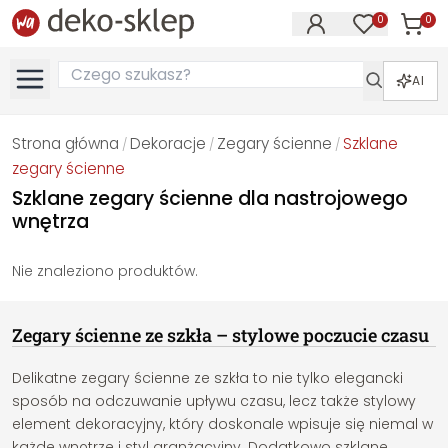
0
0
Produk
Produkty na
AI
Strona główna
Dekoracje
Zegary ścienne
Szklane
/
/
/
zegary ścienne
Szklane zegary ścienne dla nastrojowego
wnętrza
Nie znaleziono produktów.
Zegary ścienne ze szkła – stylowe poczucie czasu
Delikatne zegary ścienne ze szkła to nie tylko elegancki
sposób na odczuwanie upływu czasu, lecz także stylowy
element dekoracyjny, który doskonale wpisuje się niemal w
każde wnętrze i styl aranżacyjny. Dodatkowo szklane