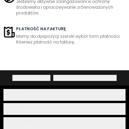
Jesteśmy aktywnie zaangażowani w ochronę
środowiska i opracowywanie zrównoważonych
produktów.
PŁATNOŚĆ NA FAKTURĘ
Mamy do dyspozycji szeroki wybór form płatności.
Również płatność na fakturę.
Polityka prywatności
·
Prawo do odstąpienia od umowy
Pomoc
Kontakt
Usługa
O nas
Instrukcje klejenia i montażu
Informacja
Często zadawane pytania