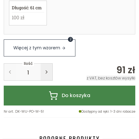
Długość: 61 cm
100 zł
2
Więcej z tym wzorem
Ilość
91 zł
z VAT, bez kosztów wysyłki
Do koszyka
Nr art.
:
DK-WU-PO-W-51
Dostępny od ręki
: 1-3 dni robocze
PODOBNE PRODUKTY