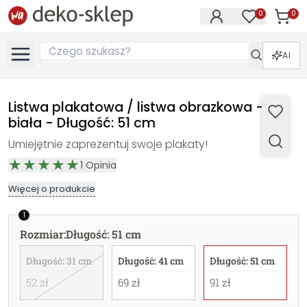
0
0
Produk
Produkty na
AI
Listwa plakatowa / listwa obrazkowa -
biała - Długość: 51 cm
Umiejętnie zaprezentuj swoje plakaty!
1
Opinia
Więcej o produkcie
1
Rozmiar
:
Długość: 51 cm
Długość: 31 cm
Długość: 41 cm
Długość: 51 cm
52 zł
69 zł
91 zł