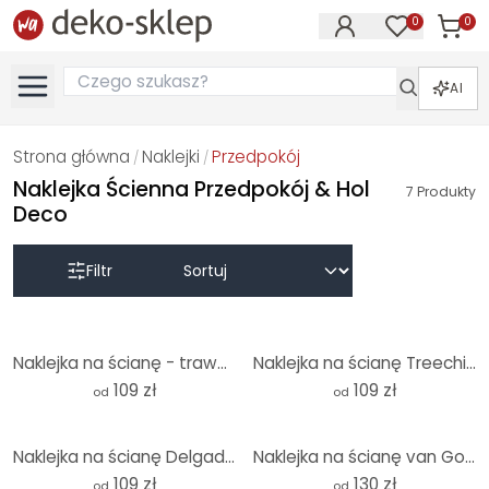
0
0
Produk
Produkty na
AI
Strona główna
Naklejki
Przedpokój
/
/
Naklejka Ścienna Przedpokój & Hol
7
Produkty
Deco
Filtr
Naklejka na ścianę - trawa wydmowa - okrągła
Naklejka na ścianę Treechild - Radość życia kolorowych ludzi - Okrągła
109 zł
109 zł
od
od
Naklejka na ścianę Delgado - Magia łąki - Okrągła
Naklejka na ścianę van Gogh - Kwiat migdałowca róża - Okrągła
109 zł
130 zł
od
od