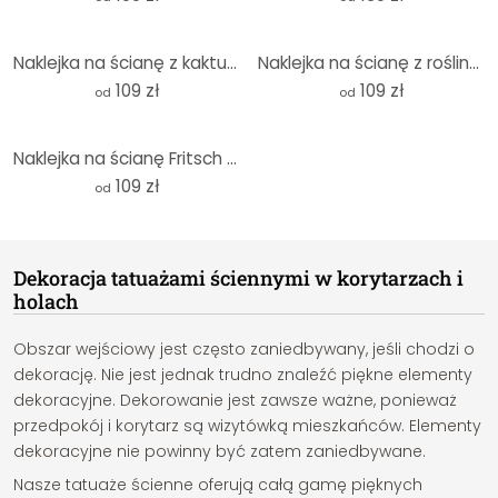
Naklejka na ścianę z kaktusem - Sisi & Seb - okrągła
Naklejka na ścianę z roślinami - Kwitnące bonsai - Okrągła - Amini
109 zł
109 zł
od
od
Naklejka na ścianę Fritsch - Przyjazne powitanie - Okrągła
109 zł
od
Dekoracja tatuażami ściennymi w korytarzach i
holach
Obszar wejściowy jest często zaniedbywany, jeśli chodzi o
dekorację. Nie jest jednak trudno znaleźć piękne elementy
dekoracyjne. Dekorowanie jest zawsze ważne, ponieważ
przedpokój i korytarz są wizytówką mieszkańców. Elementy
dekoracyjne nie powinny być zatem zaniedbywane.
Nasze tatuaże ścienne oferują całą gamę pięknych