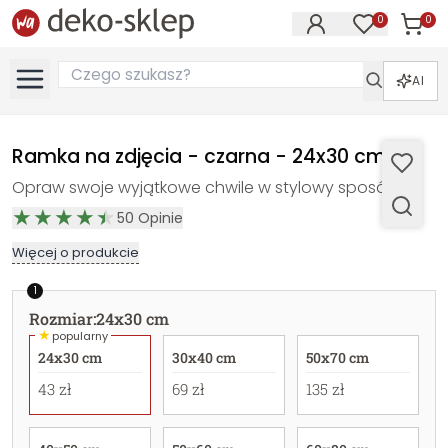
0
0
Produk
Produkty na
AI
Ramka na zdjęcia - czarna - 24x30 cm
Opraw swoje wyjątkowe chwile w stylowy sposób.
50
Opinie
Więcej o produkcie
1
Rozmiar
:
24x30 cm
★
popularny
24x30 cm
30x40 cm
50x70 cm
43 zł
69 zł
135 zł