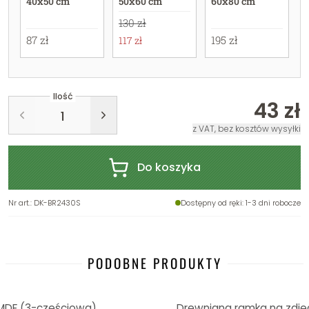
40x50 cm
50x60 cm
60x80 cm
130 zł
87 zł
195 zł
117 zł
Ilość
43 zł
z VAT, bez kosztów wysyłki
Do koszyka
Nr art.
:
DK-BR2430S
Dostępny od ręki
: 1-3 dni robocze
PODOBNE PRODUKTY
MDF (3-częściowa)
Drewniana ramka na zdjęci