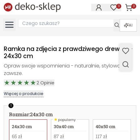
0
0
Produk
Produkty na
AI
Ramka na zdjęcia z prawdziwego drewna -
24x30 cm
Opraw swoje wspomnienia - naturalnie, stylowo, na
zawsze.
2
Opinie
Więcej o produkcie
1
Rozmiar
:
24x30 cm
★
popularny
24x30 cm
30x40 cm
40x50 cm
65 zł
87 zł
117 zł