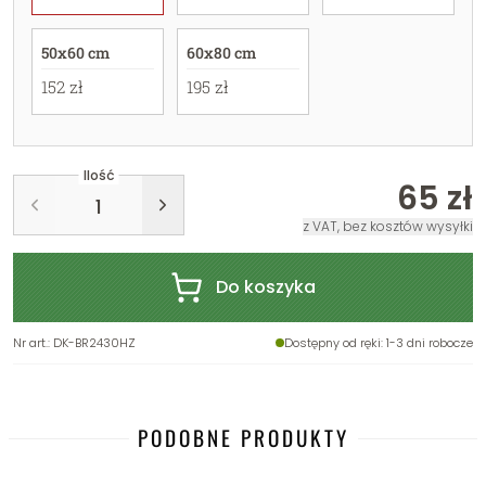
50x60 cm
60x80 cm
152 zł
195 zł
Ilość
65 zł
z VAT, bez kosztów wysyłki
Do koszyka
Nr art.
:
DK-BR2430HZ
Dostępny od ręki
: 1-3 dni robocze
PODOBNE PRODUKTY