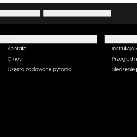
Polityka prywatności
·
Prawo do odstąpienia od umowy
Pomoc
Usługa
Kontakt
Instrukcje
O nas
Przegląd 
Często zadawane pytania
Śledzenie 