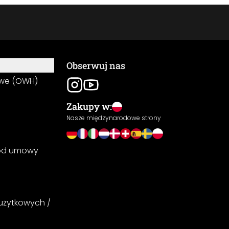
Obserwuj nas
owe (OWH)
Zakupy w:
Nasze międzynarodowe strony
 od umowy
 użytkowych /