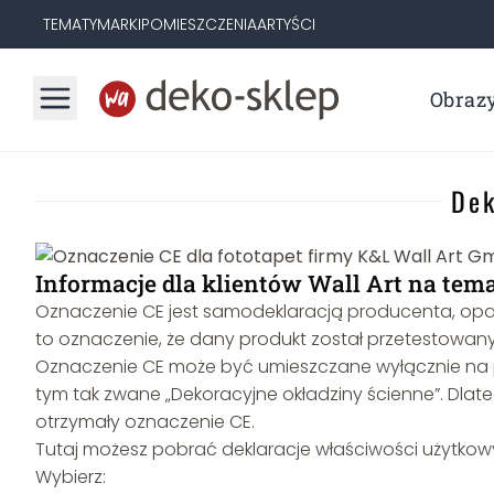
TEMATY
MARKI
POMIESZCZENIA
ARTYŚCI
Obraz
Dek
Informacje dla klientów Wall Art na tem
Oznaczenie CE jest samodeklaracją producenta, opa
to oznaczenie, że dany produkt został przetestowany
Oznaczenie CE może być umieszczane wyłącznie na p
tym tak zwane „Dekoracyjne okładziny ścienne”. Dlat
otrzymały oznaczenie CE.
Tutaj możesz pobrać deklaracje właściwości użytkowy
Wybierz: