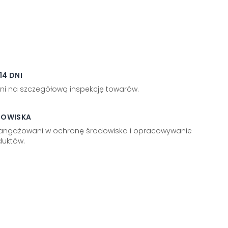
4 DNI
ni na szczegółową inspekcję towarów.
DOWISKA
aangażowani w ochronę środowiska i opracowywanie
uktów.