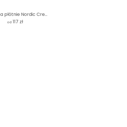
Obraz na płótnie Nordic Creators - Perfekcja
117 zł
od