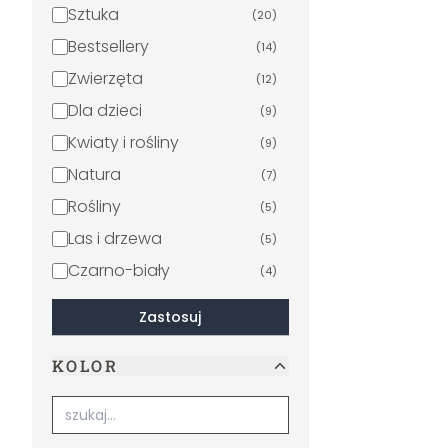
Sztuka
(
20
)
Bestsellery
(
14
)
Zwierzęta
(
12
)
Dla dzieci
(
9
)
Kwiaty i rośliny
(
9
)
Natura
(
7
)
Rośliny
(
5
)
Las i drzewa
(
5
)
Czarno-biały
(
4
)
Romans i miłość
(
4
)
Zastosuj
Kwiaty
(
3
)
KOLOR
Mapy świata
(
3
)
Palmy
(
2
)
Geometryczny
(
2
)