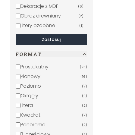
Filmy i telewizja
(
1
)
Dekoracje z MDF
(
6
)
Miasta i podróże
(
1
)
Obraz drewniany
(
2
)
Litery ozdobne
(
1
)
Drewniany plakat
(
1
)
Zastosuj
Samoprzylepne panele
(
1
)
na ścianę kuchenną
FORMAT
Prostokątny
(
25
)
Pionowy
(
16
)
Poziomo
(
9
)
Okrągły
(
9
)
Litera
(
2
)
Kwadrat
(
2
)
Panorama
(
2
)
3-częściowy
(
2
)