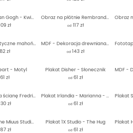
Fototapeta van Gogh - Kwiat migdałowca - Okrągła - tapeta flizelinowa/tapeta flizelinowa samoprzylep
Obraz na płótnie Rembrandt - Straż nocna
109 zł
117 zł
od
Drewno artystyczne mahoń - Słoń origami
MDF - Dekoracja drewniana zawsze całuje mnie na dobranoc
82 zł
143 zł
od
eart - Motyl
Plakat Disher - Słonecznik
61 zł
61 zł
od
Fototapeta na ścianę Fredriksson - Smoky Cubes - Round - tapeta flizelinowa/tapeta flizelinowa samop
Plakat Irlandia - Marianna - Kwiaty hibiskusa
130 zł
61 zł
od
Fototapeta The Miuus Studio - Nowoczesna kompozycja
Plakat 1X Studio - The Hug
187 zł
61 zł
od