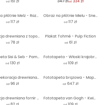
161 zł
347 zł
334 zł
od
od
Obraz na płótnie Melz - Razem
Obraz na płótnie Mielu - Sneaker
117 zł
117 zł
od
od
Dekoracja drewniana z topoli - księżyc i gwiazdy
Plakat Tohmé - Pulp Fiction
78 zł
61 zł
od
od
Fototapeta Sisi & Seb - Pampas - okrągła - tapeta flizelinowa/tapeta flizelinowa samoprzylepna
Fototapeta - Włoski krajobraz z sosnami parasolowymi - Okrągła - tapeta flizelinowa/tapeta flizelino
130 zł
109 zł
od
od
MDF - Dekoracja drewniana - Ptaki (3 sztuki)
Fototapeta brązowa - Mapa świata
96 zł
647 zł
od
od
Dekoracja drewniana fornir topola - Kwiat życia
Fototapeta van Gogh - Kwiat migdałowca róża - Okrągła - tapeta flizelinowa/tapeta flizelinowa samopr
82 zł
109 zł
od
od