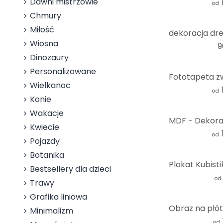
Dawni mistrzowie
od
Chmury
Miłość
Wiosna
9
Dinozaury
Personalizowane
Wielkanoc
od
Konie
Wakacje
Kwiecie
od
Pojazdy
Botanika
Bestsellery dla dzieci
od
Trawy
Grafika liniowa
Minimalizm
od