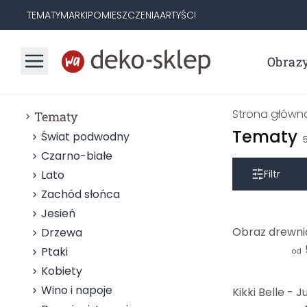
TEMATY
MARKI
POMIESZCZENIA
ARTYŚCI
Obraz
Strona główn
Tematy
Tematy
Świat podwodny
Czarno-białe
Lato
Filtr
Zachód słońca
Jesień
Drzewa
Ptaki
od
Kobiety
Wino i napoje