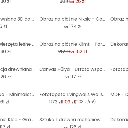
130 zł
30 zł
26 zł
od
dekoracja drewniana 3D do pokoju dziecięcego - zestaw chmurek (5 sztuk)
Obraz na płótnie Niksic - Golden Eye - Panorama
6 zł
174 zł
od
-30%
Fototapeta zwierzęta leśne - leśna fototapeta do pokoju dziecięcego - Kvilis - Round - tapeta flizel
Obraz na płótnie Klimt - Portret Adele Bloch-Bauer
130 zł
217 zł
152 zł
od
MDF - Dekoracja drewniana Hakuna Matata ze strzałkami
Canvas Hülya - Utrata wspomnień
126 zł
117 zł
od
-6%
Plakat Kubistika - Minimalistyczne rośliny
Fototapeta Livingwalls Walls by Patel 3 Pawia Wyspa 3 żółty, zielony, brązowy, fioletowy
61 zł
1173 zł
1103 zł
(
1103 zł/m²
)
Obraz na płótnie Klee - Gra sił w lechickim krajobrazie
Sztuka z drewna mahoniowego - Pingwiny (3 sztuki)
117 zł
126 zł
od