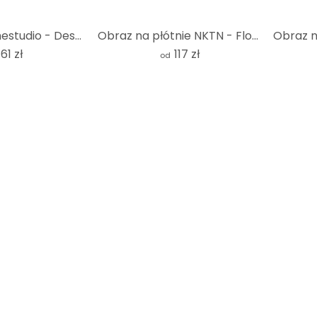
Plakat uplusmestudio - Deszcz i kokardy
Obraz na płótnie NKTN - Flower Market Madrid
61 zł
117 zł
od