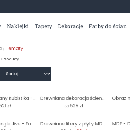
y
Naklejki
Tapety
Dekoracje
Farby do ścian
a
Tematy
/
51
Produkty
Obraz drewniany Kubistika - Ciepły zachód słońca - okrągły (3 szt.)
Drewniana dekoracja ścienna, drzewo XXL, topola, 84 szt.
521 zł
525 zł
od
-14%
Kikki Belle - Jungle Jive - Fototapeta okrągła - tapeta flizelinowa/tapeta flizelinowa samoprzylepna
Drewniane litery z płyty MDF - szwajcarska czcionka