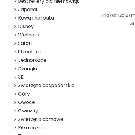
Bestsellery dla niemowląt
Japandi
Kawa i herbata
od
Disney
Wellness
Safari
Street art
Jednorożce
Dżungla
3D
Zwierzęta gospodarskie
Góry
Owoce
Gwiazdy
Zwierzęta domowe
Piłka nożna