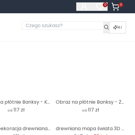
0
Produkty 
0
Produkty na liś
AI
Obraz na płótnie Banksy - Kolorowy deszcz
Obraz na płótnie Banksy - Życie jest krótkie
117 zł
117 zł
od
od
-4%
MDF - Dekoracja drewniana mapa świata 3D
drewniana mapa świata 3D - mahoń