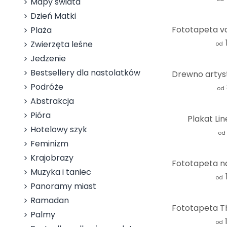
Mapy świata
Dzień Matki
Plaża
Zwierzęta leśne
od
Jedzenie
Bestsellery dla nastolatków
Podróże
od
Abstrakcja
Pióra
Plakat Lin
Hotelowy szyk
od
Feminizm
Krajobrazy
Muzyka i taniec
od
Panoramy miast
Ramadan
Palmy
od