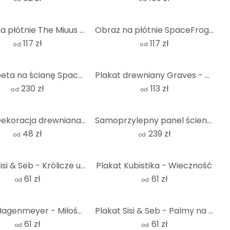
Obraz na płótnie The Miuus Studio - Abstract Flow
Obraz na płótnie SpaceFrog Designs - Złote żurawie
117 zł
117 zł
od
od
Fototapeta na ścianę SpaceFrog Designs - Connectedness
Plakat drewniany Graves - Sneaky Cat - Square
230 zł
113 zł
od
od
MDF - Dekoracja drewniana - Balon na ogrzane powietrze z pionowymi liniami
Samoprzylepny panel ścienny do kuchni - wygląd betonu 03
48 zł
239 zł
od
od
Plakat Sisi & Seb - Królicze uszy
Plakat Kubistika - Wieczność
61 zł
61 zł
od
od
Plakat Hagenmeyer - Miłość słonia
Plakat Sisi & Seb - Palmy na wietrze
61 zł
61 zł
od
od