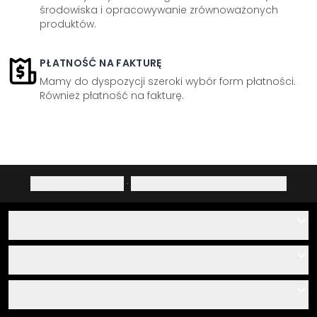
środowiska i opracowywanie zrównoważonych
produktów.
PŁATNOŚĆ NA FAKTURĘ
Mamy do dyspozycji szeroki wybór form płatności.
Również płatność na fakturę.
Polityka prywatności
·
Prawo do odstąpienia od umowy
Pomoc
Kontakt
Usługa
O nas
Instrukcje klejenia i montażu
Informacja
Często zadawane pytania
Przegląd materiałów