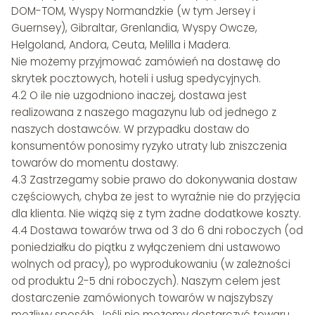
DOM-TOM, Wyspy Normandzkie (w tym Jersey i
Guernsey), Gibraltar, Grenlandia, Wyspy Owcze,
Helgoland, Andora, Ceuta, Melilla i Madera.
Nie możemy przyjmować zamówień na dostawę do
skrytek pocztowych, hoteli i usług spedycyjnych.
4.2 O ile nie uzgodniono inaczej, dostawa jest
realizowana z naszego magazynu lub od jednego z
naszych dostawców. W przypadku dostaw do
konsumentów ponosimy ryzyko utraty lub zniszczenia
towarów do momentu dostawy.
4.3 Zastrzegamy sobie prawo do dokonywania dostaw
częściowych, chyba że jest to wyraźnie nie do przyjęcia
dla klienta. Nie wiążą się z tym żadne dodatkowe koszty.
4.4 Dostawa towarów trwa od 3 do 6 dni roboczych (od
poniedziałku do piątku z wyłączeniem dni ustawowo
wolnych od pracy), po wyprodukowaniu (w zależności
od produktu 2-5 dni roboczych). Naszym celem jest
dostarczenie zamówionych towarów w najszybszy
możliwy sposób. Jeśli nie możemy dostarczyć towaru