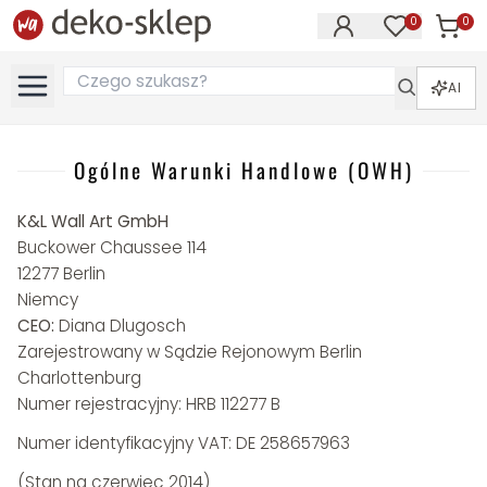
0
0
Produk
Produkty na
AI
Ogólne Warunki Handlowe (OWH)
K&L Wall Art GmbH
Buckower Chaussee 114
12277 Berlin
Niemcy
CEO:
Diana Dlugosch
Zarejestrowany w Sądzie Rejonowym Berlin
Charlottenburg
Numer rejestracyjny: HRB 112277 B
Numer identyfikacyjny VAT: DE 258657963
(Stan na czerwiec 2014)