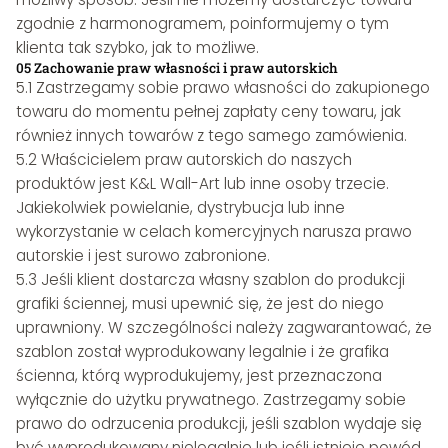
zgodnie z harmonogramem, poinformujemy o tym
klienta tak szybko, jak to możliwe.
05 Zachowanie praw własności i praw autorskich
5.1 Zastrzegamy sobie prawo własności do zakupionego
towaru do momentu pełnej zapłaty ceny towaru, jak
również innych towarów z tego samego zamówienia.
5.2 Właścicielem praw autorskich do naszych
produktów jest K&L Wall-Art lub inne osoby trzecie.
Jakiekolwiek powielanie, dystrybucja lub inne
wykorzystanie w celach komercyjnych narusza prawo
autorskie i jest surowo zabronione.
5.3 Jeśli klient dostarcza własny szablon do produkcji
grafiki ściennej, musi upewnić się, że jest do niego
uprawniony. W szczególności należy zagwarantować, że
szablon został wyprodukowany legalnie i że grafika
ścienna, którą wyprodukujemy, jest przeznaczona
wyłącznie do użytku prywatnego. Zastrzegamy sobie
prawo do odrzucenia produkcji, jeśli szablon wydaje się
być wyprodukowany nielegalnie lub jeśli istnieje powód,