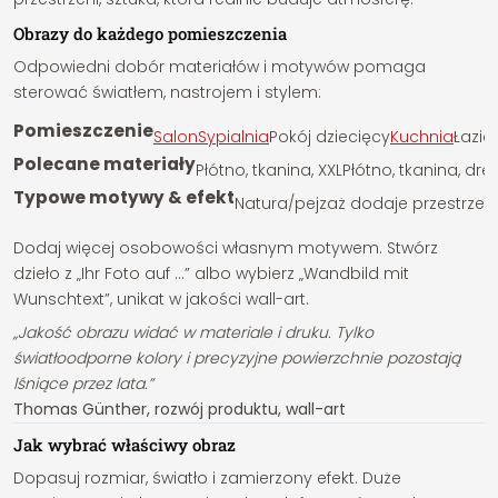
Obrazy do każdego pomieszczenia
Odpowiedni dobór materiałów i motywów pomaga
sterować światłem, nastrojem i stylem:
Pomieszczenie
Salon
Sypialnia
Pokój dziecięcy
Kuchnia
Łazie
Polecane materiały
Płótno, tkanina, XXL
Płótno, tkanina, dr
Typowe motywy & efekt
Natura/pejzaż dodaje przestrzeni; 
Dodaj więcej osobowości własnym motywem. Stwórz
dzieło z „Ihr Foto auf …” albo wybierz „Wandbild mit
Wunschtext”, unikat w jakości wall-art.
„Jakość obrazu widać w materiale i druku. Tylko
światłoodporne kolory i precyzyjne powierzchnie pozostają
lśniące przez lata.”
Thomas Günther, rozwój produktu, wall-art
Jak wybrać właściwy obraz
Dopasuj rozmiar, światło i zamierzony efekt. Duże