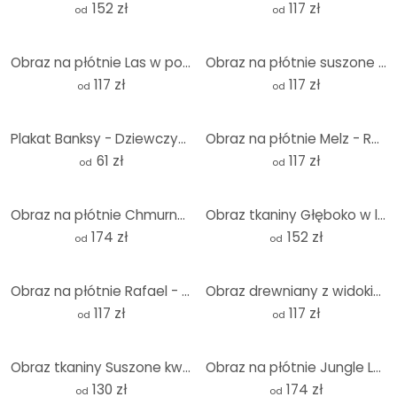
152 zł
117 zł
od
od
Obraz na płótnie Las w porannej mgle - Maier
Obraz na płótnie suszone kwiaty - elegancja przemijania - Treechild
117 zł
117 zł
od
od
Plakat Banksy - Dziewczynka z balonem
Obraz na płótnie Melz - Razem
61 zł
117 zł
od
od
Obraz na płótnie Chmurny las w czerni i bieli - Panorama - Xu
Obraz tkaniny Głęboko w lesie - Panorama
174 zł
152 zł
od
od
Obraz na płótnie Rafael - Szkoła ateńska
Obraz drewniany z widokiem na jezioro - Okrągły - Piwnica
117 zł
117 zł
od
od
Obraz tkaniny Suszone kwiaty lampionów - Disher
Obraz na płótnie Jungle Leaves Green Watercolour - Bloomery Decor - Panorama
130 zł
174 zł
od
od