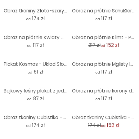
Obraz tkaniny Złoto-szary krajobraz pociągnięć pędzla - Hobday - Panorama
Obraz na płótnie Schüßler - Pięć postaci w kolorze żółtym
174 zł
117 zł
od
od
-30%
Obraz na płótnie Kwiaty wiśni
Obraz na płótnie Klimt - Pocałunek
117 zł
217 zł
152 zł
od
od
Plakat Kosmos - Układ Słoneczny z planetami i słońcem - Cats & Dotz
Obraz na płótnie Mglisty las
61 zł
117 zł
od
od
Bajkowy leśny plakat z jednorożcami - Kikki Belle
Obraz na płótnie korony drzew w lesie
87 zł
117 zł
od
od
-13%
Obraz tkaniny Cubistika - Światło księżyca
Obraz tkaniny Cubistika - Otwarte morze - Panorama
174 zł
174 zł
152 zł
od
od