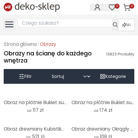
0
0
Produk
Produkty na
AI
Strona główna
Obrazy
/
Obrazy na ścianę do każdego
13823
Produkty
wnętrza
Filtr
Kategorie
Obraz na płótnie Bukiet suszonych kwiatów - Treechild
Obraz na płótnie Bukiet suszonych kwiatów - Treechild - Panorama
117 zł
174 zł
od
od
Obraz drewniany Kubistika - Ciepły zachód słońca - okrągły (3 szt.)
Obraz drewniany Okrągły wschód słońca pokryty gołębiami - Kværnstrøm
521 zł
109 zł
od
od