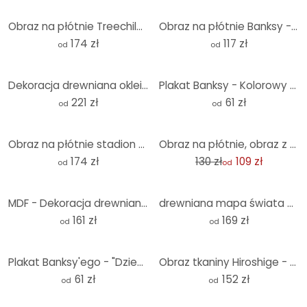
Obraz na płótnie Treechild - Radość życia kolorowych ludzi - Panorama
Obraz na płótnie Banksy - Jeśli się zmęczysz
174 zł
117 zł
od
od
Dekoracja drewniana okleina mahoń - drzewo życia
Plakat Banksy - Kolorowy deszcz
221 zł
61 zł
od
od
-17%
Obraz na płótnie stadion w Dortmundzie - Szary
Obraz na płótnie, obraz z tkaniny do powieszenia Mglisty las - Panorama
174 zł
130 zł
109 zł
od
od
MDF - Dekoracja drewniana mapa świata 3D
drewniana mapa świata 3D - topola
161 zł
169 zł
od
od
Plakat Banksy'ego - "Dziewczynka z czerwonym balonikiem" jako kultowa dekoracja ścienna
Obraz tkaniny Hiroshige - Mały ptak na gałęzi wiśni - Panorama
61 zł
152 zł
od
od