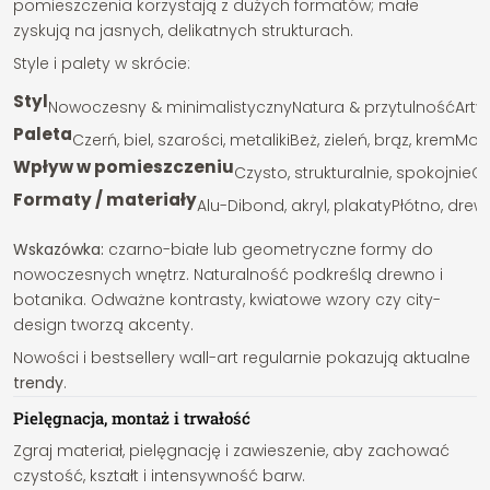
pomieszczenia korzystają z dużych formatów; małe
zyskują na jasnych, delikatnych strukturach.
Style i palety w skrócie:
Styl
Nowoczesny & minimalistyczny
Natura & przytulność
Arty
Paleta
Czerń, biel, szarości, metaliki
Beż, zieleń, brąz, krem
Mocn
Wpływ w pomieszczeniu
Czysto, strukturalnie, spokojnie
Ci
Formaty / materiały
Alu-Dibond, akryl, plakaty
Płótno, drew
Wskazówka:
czarno-białe lub geometryczne formy do
nowoczesnych wnętrz. Naturalność podkreślą drewno i
botanika. Odważne kontrasty, kwiatowe wzory czy city-
design tworzą akcenty.
Nowości i bestsellery wall-art regularnie pokazują aktualne
trendy
.
Pielęgnacja, montaż i trwałość
Zgraj materiał, pielęgnację i zawieszenie, aby zachować
czystość, kształt i intensywność barw.