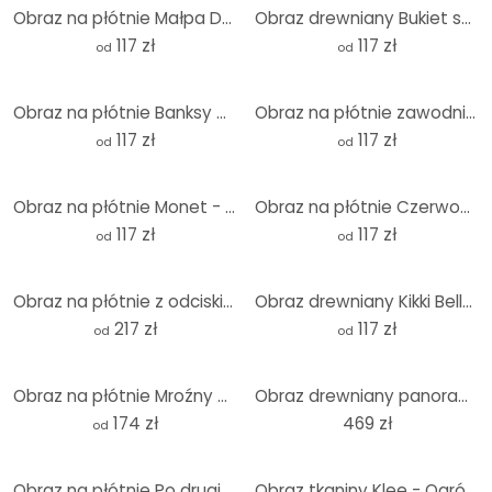
Obraz na płótnie Małpa DJ ze słuchawkami - Magnusson
Obraz drewniany Bukiet suszonych kwiatów okrągły - Treechild
117 zł
117 zł
od
od
Obraz na płótnie Banksy w Ukrainie - Mały judoka
Obraz na płótnie zawodnik FC Bayern Michael Olise 2025/26
117 zł
117 zł
od
od
Obraz na płótnie Monet - Pola wiosną
Obraz na płótnie Czerwony skuter czarno-biały
117 zł
117 zł
od
od
Obraz na płótnie z odciskiem palca + spersonalizowany tekst - Drzewo życzeń
Obraz drewniany Kikki Belle - Przygoda dinozaurów - Okrągły
217 zł
117 zł
od
od
Obraz na płótnie Mroźny pagórkowaty krajobraz - Eisenmann - Panorama
Obraz drewniany panorama plaży - Panorama
174 zł
469 zł
od
Obraz na płótnie Po drugiej stronie - Panorama
Obraz tkaniny Klee - Ogród zamkowy - Panorama