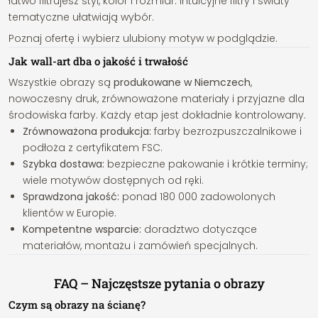
łatwo filtrujesz styl, kolor i rozmiar. Intuicyjne filtry i światy
tematyczne ułatwiają wybór.
Poznaj ofertę i wybierz ulubiony motyw w podglądzie.
Jak wall-art dba o jakość i trwałość
Wszystkie obrazy są
produkowane w Niemczech
,
nowoczesny druk, zrównoważone materiały i przyjazne dla
środowiska farby. Każdy etap jest dokładnie kontrolowany.
Zrównoważona produkcja:
farby bezrozpuszczalnikowe i
podłoża z certyfikatem FSC.
Szybka dostawa:
bezpieczne pakowanie i krótkie terminy;
wiele motywów dostępnych od ręki.
Sprawdzona jakość:
ponad 180 000 zadowolonych
klientów w Europie.
Kompetentne wsparcie:
doradztwo dotyczące
materiałów, montażu i zamówień specjalnych.
FAQ – Najczęstsze pytania o obrazy
Czym są obrazy na ścianę?