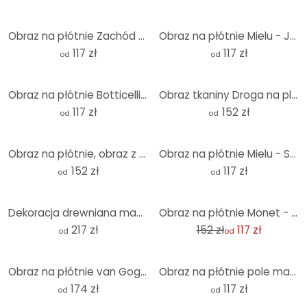
Obraz na płótnie Zachód słońca nad plażą i morzem - Sisi & Seb
Obraz na płótnie Mielu - James
117 zł
117 zł
od
od
Obraz na płótnie Botticelli - Narodziny Wenus
Obraz tkaniny Droga na plażę - Panorama
117 zł
152 zł
od
od
Obraz na płótnie, obraz z tkaniny do powieszenia Mucha - Pory roku Wiosna - Panorama
Obraz na płótnie Mielu - Sneaker
152 zł
117 zł
od
od
-23%
Dekoracja drewniana mahoń - drzewo z korzeniami
Obraz na płótnie Monet - Lilie wodne 1918
217 zł
152 zł
117 zł
od
od
Obraz na płótnie van Gogh - Almond Blossom Ochre - Panorama
Obraz na płótnie pole maków o zachodzie słońca
174 zł
117 zł
od
od