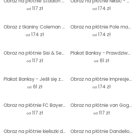
Obraz na płótnie Stadion FC Bayern choreo by day
Obraz na płótnie Niksic - Golden Eye - Panorama
117 zł
174 zł
od
od
Obraz z tkaniny Coleman - Martwa natura z azalią w chińskiej doniczce - Panorama
Obraz na płótnie Pole maków o zachodzie słońca - Panorama
174 zł
174 zł
od
od
Obraz na płótnie Sisi & Seb - Balony na ogrzane powietrze
Plakat Banksy - Prawdziwy bohater
117 zł
61 zł
od
od
Plakat Banksy - Jeśli się zmęczysz
Obraz na płótnie Impresje z miasta New York
61 zł
174 zł
od
od
Obraz na płótnie FC Bayern team picture 2025/26
Obraz na płótnie van Gogh - Kwiat migdałowca
117 zł
117 zł
od
od
Obraz na płótnie kieliszki do wina - kwadrat
Obraz na płótnie Dandelion dream in spring - Paksoylu