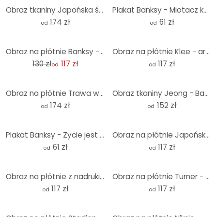
Obraz tkaniny Japońska świątynia o wschodzie słońca - Roze - Panorama
Plakat Banksy - Miotacz kwiatów
174 zł
61 zł
od
od
-10%
Obraz na płótnie Banksy - Dziewczynka z czerwonym balonikiem
Obraz na płótnie Klee - architektura przestrzenna
130 zł
117 zł
117 zł
od
od
Obraz na płótnie Trawa wydmowa w wieczornym słońcu - Treechild - Panorama
Obraz tkaniny Jeong - Bambus - Panorama
174 zł
152 zł
od
od
Plakat Banksy - Życie jest krótkie
Obraz na płótnie Japońska świątynia 2
61 zł
117 zł
od
od
Obraz na płótnie z nadrukiem Klimt - Pocałunek
Obraz na płótnie Turner - Zachód słońca nad jeziorem
117 zł
117 zł
od
od