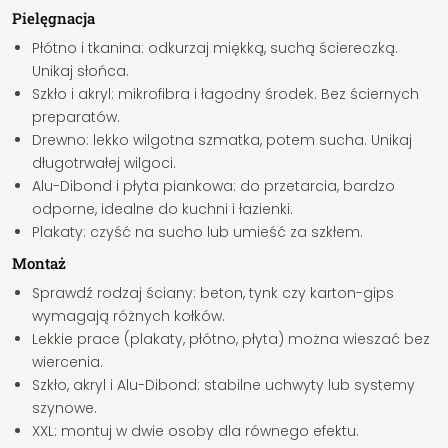
Pielęgnacja
Płótno i tkanina: odkurzaj miękką, suchą ściereczką.
Unikaj słońca.
Szkło i akryl: mikrofibra i łagodny środek. Bez ściernych
preparatów.
Drewno: lekko wilgotna szmatka, potem sucha. Unikaj
długotrwałej wilgoci.
Alu-Dibond i płyta piankowa: do przetarcia, bardzo
odporne, idealne do kuchni i łazienki.
Plakaty: czyść na sucho lub umieść za szkłem.
Montaż
Sprawdź rodzaj ściany: beton, tynk czy karton-gips
wymagają różnych kołków.
Lekkie prace (plakaty, płótno, płyta) można wieszać bez
wiercenia.
Szkło, akryl i Alu-Dibond: stabilne uchwyty lub systemy
szynowe.
XXL: montuj w dwie osoby dla równego efektu.