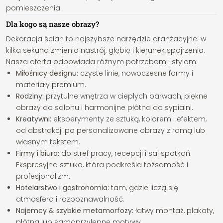
pomieszczenia.
Dla kogo są nasze obrazy?
Dekoracja ścian to najszybsze narzędzie aranżacyjne: w
kilka sekund zmienia nastrój, głębię i kierunek spojrzenia.
Nasza oferta odpowiada różnym potrzebom i stylom:
Miłośnicy designu:
czyste linie, nowoczesne formy i
materiały premium.
Rodziny:
przytulne wnętrza w ciepłych barwach, piękne
obrazy do salonu i harmonijne płótna do sypialni.
Kreatywni:
eksperymenty ze sztuką, kolorem i efektem,
od abstrakcji po personalizowane obrazy z ramą lub
własnym tekstem.
Firmy i biura:
do stref pracy, recepcji i sal spotkań.
Ekspresyjna sztuka, która podkreśla tożsamość i
profesjonalizm.
Hotelarstwo i gastronomia:
tam, gdzie liczą się
atmosfera i rozpoznawalność.
Najemcy & szybkie metamorfozy:
łatwy montaż, plakaty,
płótna lub samoprzylepne motywy.