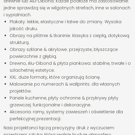
drewnie lub Alu-Dibond. Każde podłoże ma zastosowanie:
jedne sprawdzą się w wilgotnych strefach, inne w salonach
i sypialniach.
Plakaty: lekkie, elastyczne i łatwe do zmiany. Wysoka
jakość druku.
Obrazy na płótnie & tkaninie: klasyka z ciepłą, dotykową
strukturą.
Obrazy szklane & akrylowe: przejrzyste, błyszczące
powierzchnie z głębią.
Drewno, Alu-Dibond & płyta piankowa: stabilne, trwałe i o
szlachetnej estetyce.
XXL: duże formaty, które organizują ścianę.
Malowanie po numerach & wallprints: dla własnych
projektów.
Panele kuchenne, płyty ochronne & przykrywy płyty
grzewczej: funkcjonalne i dekoracyjne.
Akcesoria: ramy, systemy zawieszeń i oświetlenie dla
perfekcyjnej prezentacji.
Nasi projektanci łączą precyzyjny druk z wyczuciem
przestrzeni, sztuka, która realnie buduje atmosferę.