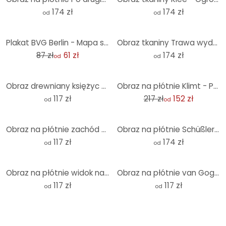
174 zł
174 zł
od
od
-30%
Plakat BVG Berlin - Mapa sieci Berlin
Obraz tkaniny Trawa wydmowa w wieczornym słońcu - Treechild - Panorama
87 zł
61 zł
174 zł
od
od
-30%
Obraz drewniany księżyc w pełni czarno-biały - okrągły
Obraz na płótnie Klimt - Portret Adele Bloch-Bauer
117 zł
217 zł
152 zł
od
od
Obraz na płótnie zachód słońca nad Bałtykiem
Obraz na płótnie Schüßler - Indiańskie lato - Panorama
117 zł
174 zł
od
od
Obraz na płótnie widok na jezioro - motyw krajobrazu - Keller
Obraz na płótnie van Gogh - Gwiaździsta noc 1888 r
117 zł
117 zł
od
od