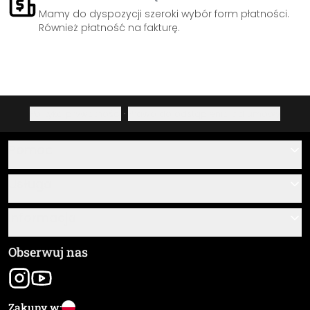
Mamy do dyspozycji szeroki wybór form płatności.
Również płatność na fakturę.
Polityka prywatności
·
Prawo do odstąpienia od umowy
Pomoc
Kontakt
Usługa
O nas
Instrukcje klejenia i montażu
Informacja
Często zadawane pytania
Przegląd materiałów
Ogólne Warunki Handlowe (OWH)
Obserwuj nas
Śledzenie przesyłki
Dane firmy
Wysyłka i koszty
Zakupy w: