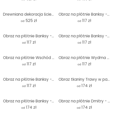
Drewniana dekoracja ścienna, drzewo XXL, topola, 84 szt.
Obraz na płótnie Banksy - Kolorowy deszcz
525 zł
117 zł
od
od
Obraz na płótnie Banksy - Życie jest krótkie
Obraz na płótnie Banksy - Miotacz kwiatów
117 zł
117 zł
od
od
Obraz na płótnie Wschód słońca pokryty gołębiami - Kværnstrøm
Obraz na płótnie Wydma na plaży o zachodzie słońca
117 zł
117 zł
od
od
Obraz na płótnie Banksy - Dziewczynka z balonem
Obraz tkaniny Trawy w pastelowych kolorach - Panorama - Treechild
117 zł
174 zł
od
od
Obraz na płótnie Banksy - Dziewczynka z balonem - Panorama
Obraz na płótnie Dmitry - Historia kropli wody - Panorama
174 zł
174 zł
od
od