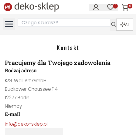
0
0
Produk
Produkty na
AI
Kontakt
Pracujemy dla Twojego zadowolenia
Rodzaj adresu
K&L Wall Art GmbH
Buckower Chaussee 114
12277 Berlin
Niemcy
E-mail
info@deko-sklep.pl