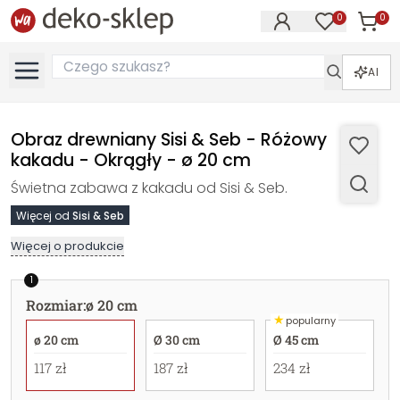
0
0
Produk
Produkty na
AI
Obraz drewniany Sisi & Seb - Różowy
kakadu - Okrągły - ø 20 cm
Świetna zabawa z kakadu od Sisi & Seb.
Więcej od
Sisi & Seb
Więcej o produkcie
1
Rozmiar
:
ø 20 cm
★
popularny
ø 20 cm
Ø 30 cm
Ø 45 cm
117 zł
187 zł
234 zł