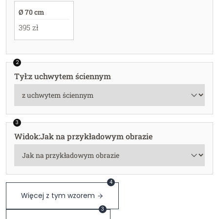
Ø 70 cm
395 zł
2
Tył
:
z uchwytem ściennym
3
Widok
:
Jak na przykładowym obrazie
4
Więcej z tym wzorem
3