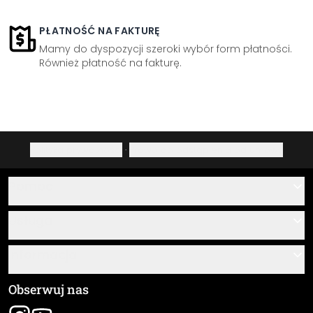
PŁATNOŚĆ NA FAKTURĘ
Mamy do dyspozycji szeroki wybór form płatności.
Również płatność na fakturę.
Polityka prywatności
·
Prawo do odstąpienia od umowy
Pomoc
Kontakt
Usługa
O nas
Instrukcje klejenia i montażu
Informacja
Często zadawane pytania
Przegląd materiałów
Ogólne Warunki Handlowe (OWH)
Obserwuj nas
Śledzenie przesyłki
Dane firmy