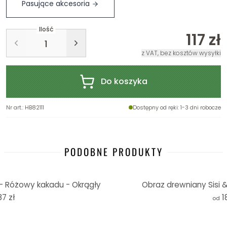
Pasujące akcesoria
Ilość
117 zł
z VAT, bez kosztów wysyłki
Do koszyka
Nr art.
:
HB82111
Dostępny od ręki
: 1-3 dni robocze
PODOBNE PRODUKTY
- Różowy kakadu - Okrągły
Obraz drewniany Sisi &
87 zł
1
od