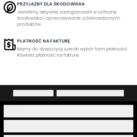
PRZYJAZNY DLA ŚRODOWISKA
Jesteśmy aktywnie zaangażowani w ochronę
środowiska i opracowywanie zrównoważonych
produktów.
PŁATNOŚĆ NA FAKTURĘ
Mamy do dyspozycji szeroki wybór form płatności.
Również płatność na fakturę.
Polityka prywatności
·
Prawo do odstąpienia od umowy
Pomoc
Kontakt
Usługa
O nas