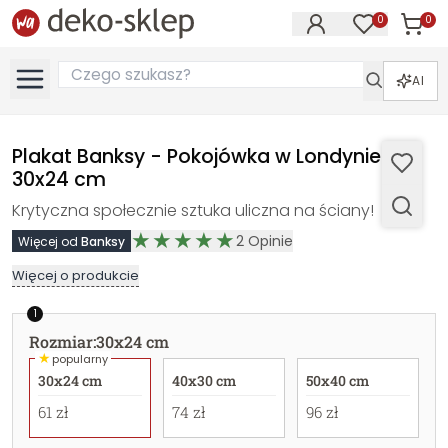
0
0
Produk
Produkty na
AI
Plakat Banksy - Pokojówka w Londynie -
30x24 cm
Krytyczna społecznie sztuka uliczna na ściany!
2
Opinie
Więcej od
Banksy
Więcej o produkcie
1
Rozmiar
:
30x24 cm
★
popularny
30x24 cm
40x30 cm
50x40 cm
61 zł
74 zł
96 zł