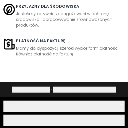
PRZYJAZNY DLA ŚRODOWISKA
Jesteśmy aktywnie zaangażowani w ochronę
środowiska i opracowywanie zrównoważonych
produktów.
PŁATNOŚĆ NA FAKTURĘ
Mamy do dyspozycji szeroki wybór form płatności.
Również płatność na fakturę.
Polityka prywatności
·
Prawo do odstąpienia od umowy
Pomoc
Kontakt
Usługa
O nas