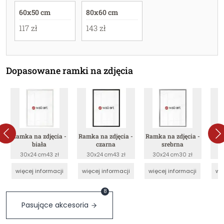
60x50 cm
80x60 cm
117 zł
143 zł
Dopasowane ramki na zdjęcia
Ramka na zdjęcia -
Ramka na zdjęcia -
Ramka na zdjęcia -
Ram
biała
czarna
srebrna
p
30x24 cm
43 zł
30x24 cm
43 zł
30x24 cm
30 zł
3
więcej informacji
więcej informacji
więcej informacji
wię
8
Pasujące akcesoria