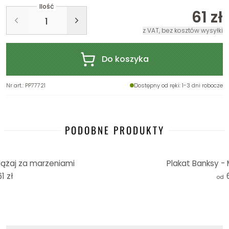
Ilość
61 zł
z VAT, bez kosztów wysyłki
Do koszyka
Nr art.
:
PP77721
Dostępny od ręki
: 1-3 dni robocze
PODOBNE PRODUKTY
dążaj za marzeniami
Plakat Banksy -
61 zł
od