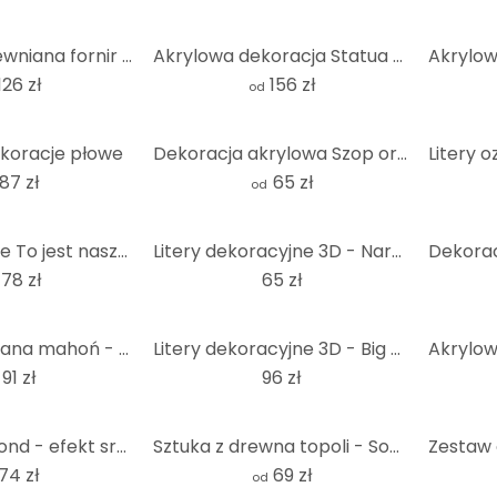
Dekoracja drewniana fornir topola - Stary rower - groszowe pierdnięcie
Akrylowa dekoracja Statua Wolności - Lady Liberty
126 zł
156 zł
od
koracje płowe
Dekoracja akrylowa Szop origami
87 zł
65 zł
od
Litery akrylowe To jest nasze szczęśliwe miejsce
Litery dekoracyjne 3D - Narodziny gwiazdy
178 zł
65 zł
Sztuka drewniana mahoń - Origami Koala
Litery dekoracyjne 3D - Big Apple
91 zł
96 zł
Litery Alu-Dibond - efekt srebra - At-sign
Sztuka z drewna topoli - Sowa origami
74 zł
69 zł
od