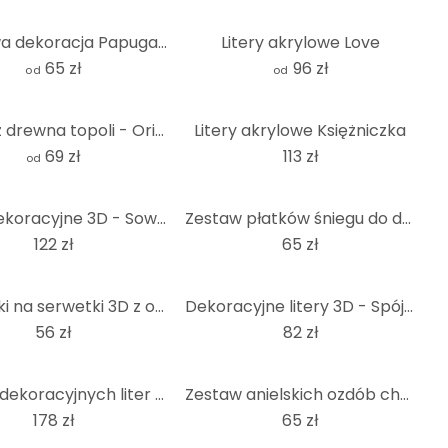
Akrylowa dekoracja Papuga origami
Litery akrylowe Love
65 zł
96 zł
od
od
Sztuka z drewna topoli - Origami Koala
Litery akrylowe Księżniczka
69 zł
113 zł
od
Litery dekoracyjne 3D - Sowa Einstein Trio
Zestaw płatków śniegu do dekoracji choinki (4 sztuki)
122 zł
65 zł
Obrączki na serwetki 3D z ozdobnymi literami - zwierzęta (4 sztuki)
Dekoracyjne litery 3D - Spójrz na moje buty
56 zł
82 zł
Zestaw dekoracyjnych liter 3D na choinkę (4 sztuki)
Zestaw anielskich ozdób choinkowych (4 sztuki)
178 zł
65 zł