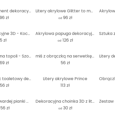
Akrylowy diament dekoracyjny
Litery akrylowe Glitter to mój ulubiony kolor
96 zł
96 zł
od
Litery dekoracyjne 3D - Kocham swoje życie
Akrylowa papuga dekoracyjna
5 zł
126 zł
od
Sztuka z drewna topoli - Szop origami
miś z obrączką na serwetkę 3D
69 zł
56 zł
Akrylowy znak toaletowy dekoracyjny 02
Litery akrylowe Prince
56 zł
113 zł
Dekoracja z twardej pianki wymarzone sowy (zestaw 2 sztuk)
Dekoracyjna choinka 3D z literami
156 zł
30 zł
od