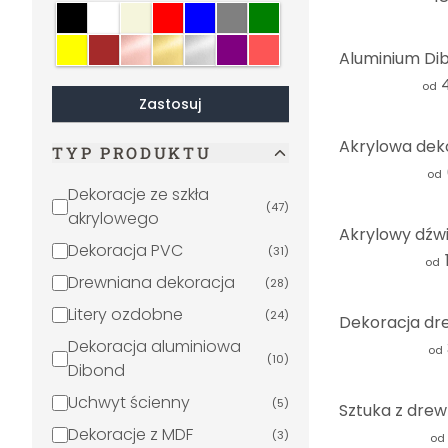
Czarny
Kwiaty i rośliny
Biały
Beżowy
Czerwony
Niebieski
Szary
Zielony
(
2
)
Żółty
Kwiaty
Brązowy
Miedziany
Złoto
Srebrny
Fioletowy
Krem
(
1
)
Pojazdy
(
1
)
od
Zastosuj
Rośliny
(
1
)
Las i drzewa
(
1
)
TYP PRODUKTU
Panoramy miast
od
(
1
)
Dekoracje ze szkła
Owoce i warzywa
(
(
1
47
)
)
akrylowego
Dekoracja PVC
(
31
)
od
Drewniana dekoracja
(
28
)
Litery ozdobne
(
24
)
Dekoracja aluminiowa
od
(
10
)
Dibond
Uchwyt ścienny
(
5
)
Dekoracje z MDF
(
3
)
od