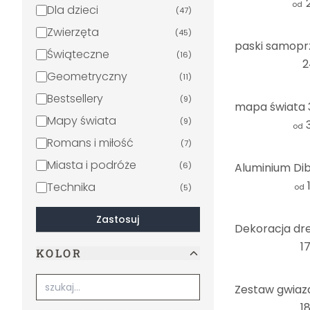
od
Dla dzieci
(
47
)
Zwierzęta
(
45
)
Świąteczne
(
16
)
2
Geometryczny
(
11
)
Bestsellery
(
9
)
Mapy świata
(
9
)
od
Romans i miłość
(
7
)
Miasta i podróże
(
6
)
Technika
od
(
5
)
LGBTQIA+
(
3
)
Zastosuj
Religia i kultura
(
3
)
17
KOLOR
Wellness
(
2
)
Powiedzenia
(
2
)
Wygląd drewna
(
2
)
18