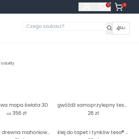
0
Produkty 
0
Produkty na liś
AI
rodukty
owa mapa świata 3D
gwóźdź samoprzylepny tesa® do tapet i tynku 2x2kg
356 zł
28 zł
od
Sztuka z drewna mahoniowego - Origami Panda
klej do tapet i tynków tesa® 2x2kg