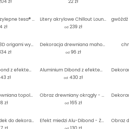
204 zł
22 zł
paski samoprzylepne tesa® do tapet i tynków, 1 kg
Litery akrylowe Chillout Lounge
4 zł
239 zł
od
mapa świata 3D origami wykonana z drewna - mahoń
Dekoracja drewniana mahoń - znak Om
chm
334 zł
96 zł
od
Aluminium Dibond z efektem srebra - Żurawie - Stado ptaków 01
Aluminium Dibond z efektem złota Mapa świata 3D
143 zł
430 zł
od
Dekoracja drewniana topola - ramka na zdjęcia Polaroid XXL
Obraz drewniany okrągły - bez nadruku (zestaw 3 sztuk)
8 zł
165 zł
od
Zestaw gwiazdek do dekoracji drewnianych z płyty MDF (4 sztuki)
Efekt miedzi Alu-Dibond - Żurawie - Stado ptaków 01
7 zł
130 zł
od