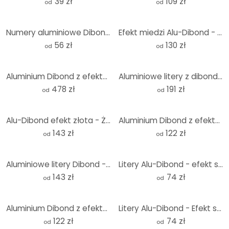
39 zł
109 zł
od
od
Numery aluminiowe Dibond - Numery domów - Efekt miedzi
Efekt miedzi Alu-Dibond - Żurawie - Stado ptaków 01
56 zł
130 zł
od
od
Aluminium Dibond z efektem miedzi Mapa świata 3D
Aluminiowe litery z dibondu - efekt srebra - Wellness
478 zł
191 zł
od
od
Alu-Dibond efekt złota - Żurawie - Stado ptaków 01
Aluminium Dibond z efektem złota - Jednorożec
143 zł
122 zł
od
od
Aluminiowe litery Dibond - efekt złota - Chillout Lounge
Litery Alu-Dibond - efekt srebra - At-sign
143 zł
74 zł
od
od
Aluminium Dibond z efektem miedzi - Unicorn
Litery Alu-Dibond - Efekt srebra - Znak z hasztagiem
122 zł
74 zł
od
od