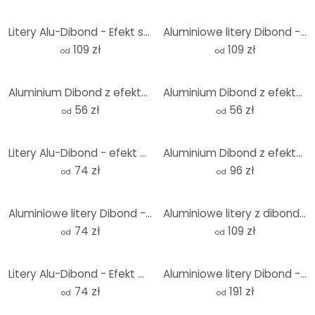
Litery Alu-Dibond - Efekt srebra - Kawa
Aluminiowe litery Dibond - efekt miedzi - Mr & Mrs
109 zł
109 zł
od
od
Aluminium Dibond z efektem złota - Kamienie z literami - Shabby
Aluminium Dibond z efektem srebra - Kamienie z literami - Shabby
56 zł
56 zł
od
od
Litery Alu-Dibond - efekt miedzi - At-signs
Aluminium Dibond z efektem srebra - Jednorożec
74 zł
96 zł
od
od
Aluminiowe litery Dibond - efekt miedzi - XMAS
Aluminiowe litery z dibondu - efekt miedzi - kawa
74 zł
109 zł
od
od
Litery Alu-Dibond - Efekt miedzi - Znak z hasztagiem
Aluminiowe litery Dibond - efekt miedzi - Wellness
74 zł
191 zł
od
od