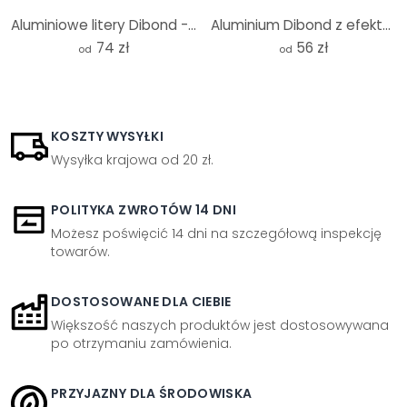
Aluminiowe litery Dibond - efekt srebra - XMAS
Aluminium Dibond z efektem miedzi - Kamienie z literami - Shabby
74 zł
56 zł
od
od
KOSZTY WYSYŁKI
Wysyłka krajowa od 20 zł.
POLITYKA ZWROTÓW 14 DNI
Możesz poświęcić 14 dni na szczegółową inspekcję
towarów.
DOSTOSOWANE DLA CIEBIE
Większość naszych produktów jest dostosowywana
po otrzymaniu zamówienia.
PRZYJAZNY DLA ŚRODOWISKA