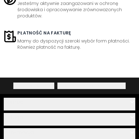
Jesteśmy aktywnie zaangażowani w ochronę
środowiska i opracowywanie zrównoważonych
produktów.
PŁATNOŚĆ NA FAKTURĘ
Mamy do dyspozycji szeroki wybór form płatności.
Również płatność na fakturę.
Polityka prywatności
·
Prawo do odstąpienia od umowy
Pomoc
Kontakt
Usługa
O nas
Instrukcje klejenia i montażu
Informacja
Często zadawane pytania