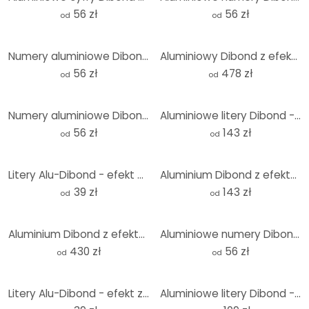
56 zł
56 zł
od
od
Numery aluminiowe Dibond - Numery domów - Efekt srebra
Aluminiowy Dibond z efektem srebra Mapa świata 3D
56 zł
478 zł
od
od
Numery aluminiowe Dibond - Numery domów - Efekt złota
Aluminiowe litery Dibond - efekt miedzi - Chillout Lounge
56 zł
143 zł
od
od
Litery Alu-Dibond - efekt miedzi - szwajcarska czcionka
Aluminium Dibond z efektem srebra - Żurawie - Stado ptaków 01
39 zł
143 zł
od
od
Aluminium Dibond z efektem złota Mapa świata 3D
Aluminiowe numery Dibond - Nowoczesne numery domów - Efekt miedzi
430 zł
56 zł
od
od
Litery Alu-Dibond - efekt złota - szwajcarska czcionka
Aluminiowe litery Dibond - efekt srebra - Mr & Mrs