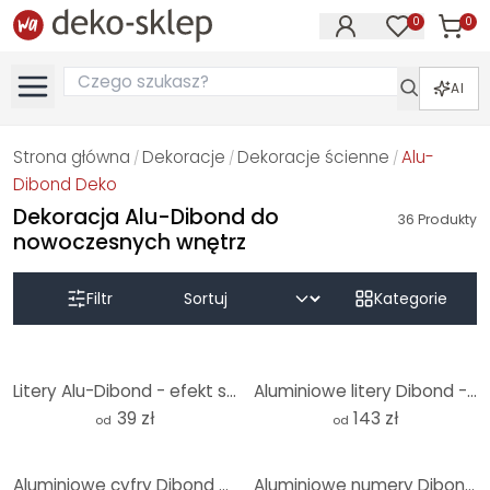
0
0
Produk
Produkty na
AI
Strona główna
Dekoracje
Dekoracje ścienne
Alu-
/
/
/
Dibond Deko
Dekoracja Alu-Dibond do
36
Produkty
nowoczesnych wnętrz
Filtr
Kategorie
Litery Alu-Dibond - efekt srebra - szwajcarska czcionka
Aluminiowe litery Dibond - efekt srebra - Chillout Lounge
39 zł
143 zł
od
od
Aluminiowe cyfry Dibond - Nowoczesny numer domu - Efekt srebra
Aluminiowe numery Dibond - Nowoczesne numery domów - Efekt złota