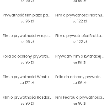
96 zł
96 zł
od
od
Prywatność film plaża panorama - Panorama
Film o prywatności Narchuk - Dwa podróżujące żółwie - Panorama
96 zł
122 zł
od
od
Film o prywatności w raju - Panorama
Film o prywatności Bratkovic - Podere Belvedere - Pa
96 zł
122 zł
od
od
Folia do ochrony prywatności na ścianie z cegły - Panorama
Prywatny film o kwitnącej lawendzie w Prowansji -
96 zł
191 zł
od
od
Film o prywatności Westum - Delikatne kwiaty - Panorama
Folia do ochrony prywatności Holland tiles 03 - Panorama
122 zł
96 zł
od
od
Film o prywatności Rozdarte Plakaty 2 - Panorama
Film Fedrau o prywatności - Opportunity 05 - Panorama
96 zł
96 zł
od
od