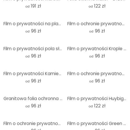
191 zł
122 zł
od
od
Film o prywatności na plaży nad Morzem Południowym - Panorama
Film o ochronie prywatności Whitehaven Beach - Panorama
96 zł
96 zł
od
od
Film o prywatności pola słoneczników - Panorama
Film o prywatności Krople wody - Panorama
96 zł
96 zł
od
od
Film o prywatności Kamień w piasku 2 - Panorama
Film o ochronie prywatności Olio e Aceto - Panorama
96 zł
96 zł
od
od
Granitowa folia ochronna na ścianę - Panorama
Film o prywatności Huybighs - Spokojna chwila - Panorama
96 zł
122 zł
od
od
Film o ochronie prywatności stada owiec - Panorama
Film o prywatności Green Buddha - Panorama