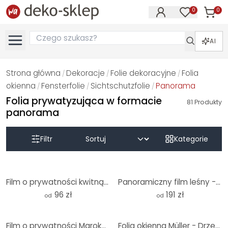
0
0
Produk
Produkty na
AI
Strona główna
Dekoracje
Folie dekoracyjne
Folia
/
/
/
okienna
Fensterfolie
Sichtschutzfolie
Panorama
/
/
/
Folia prywatyzująca w formacie
81
Produkty
panorama
Filtr
Kategorie
Film o prywatności kwitnącej wiśni - Panorama
Panoramiczny film leśny - Panorama
96 zł
191 zł
od
od
Film o prywatności Maroko - Panorama
Folia okienna Müller - Drzewo klonowe - Panorama