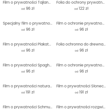
Film o prywatności Tajlandia Budda - Panorama 02
Folia do ochrony prywatności Prexus - Bielsza niż śnieg - Panorama
96 zł
122 zł
od
od
Specjalny film o prywatności - Panorama
Film o ochronie prywatności Splashing Paprika - Panorama
96 zł
96 zł
od
od
Film o prywatności Plakaty rozdarte - Panorama
Folia ochronna do drewna - Panorama
96 zł
96 zł
od
od
Film o prywatności Spaghetti alla mamma - Panorama
Film o ochronie prywatności Pasta Italiano - Panorama
96 zł
96 zł
od
od
Film o prywatności natura 3 - Panorama
Film o prywatności Słoneczne pole kukurydzy - Panorama
191 zł
191 zł
od
od
Film o prywatności Schmucker - Ricarda - Panorama
Film o prywatności rozgwiazdy - Panorama