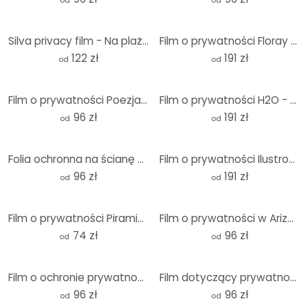
od
od
Silva privacy film - Na plaży - Panorama
Film o prywatności Floray - Panorama
122 zł
191 zł
od
od
Film o prywatności Poezja mniszka lekarskiego - Panorama
Film o prywatności H2O - Panorama
96 zł
191 zł
od
od
Folia ochronna na ścianę 03 - Panorama
Film o prywatności Ilustrowany dziki kwiat - Panorama
96 zł
191 zł
od
od
Film o prywatności Piramidy w Gizie - Panorama
Film o prywatności w Arizonie - Panorama
74 zł
96 zł
od
od
Film o ochronie prywatności Western Cape - Panorama
Film dotyczący prywatności Fresh Cooking - Panorama
96 zł
96 zł
od
od