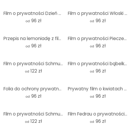
Film o prywatności Dzień dobiega końca - Panorama
Film o prywatności Włoski Stonewall - Panorama
96 zł
96 zł
od
od
Przepis na lemoniadę z filmu o prywatności - Panorama
Film o prywatności Pieczenie to miłość - Panorama
96 zł
96 zł
od
od
Film o prywatności Schmucker - It's raining aga
Film o prywatności bąbelków - Panorama
122 zł
96 zł
od
od
Folia do ochrony prywatności Holland tiles 02 - Panorama
Prywatny film o kwiatach wiśni - Panorama
96 zł
96 zł
od
od
Film o prywatności Schmucker - Widok miasta - Panorama
Film Fedrau o prywatności - Opportunity 07 - Panorama
122 zł
96 zł
od
od