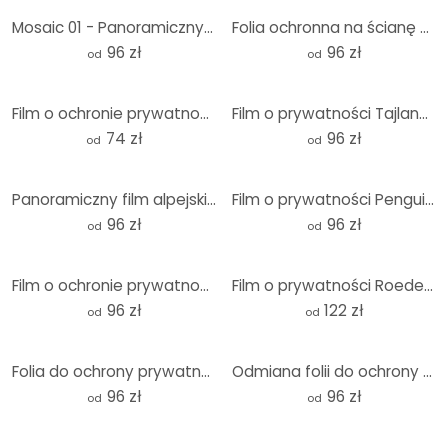
Mosaic 01 - Panoramiczny film o prywatności
Folia ochronna na ścianę śródziemnomorską - Panorama
96 zł
96 zł
od
od
Film o ochronie prywatności Zielony kciuk - Panorama
Film o prywatności Tajlandia Budda - Panorama 01
74 zł
96 zł
od
od
Panoramiczny film alpejski - Panorama
Film o prywatności Penguin - Panorama
96 zł
96 zł
od
od
Film o ochronie prywatności Coffee Magic - Panorama
Film o prywatności Roeder - Potrzebuję witaminy Sea - Pa
96 zł
122 zł
od
od
Folia do ochrony prywatności Wall 01 - Panorama
Odmiana folii do ochrony prywatności 03 - Panorama
96 zł
96 zł
od
od