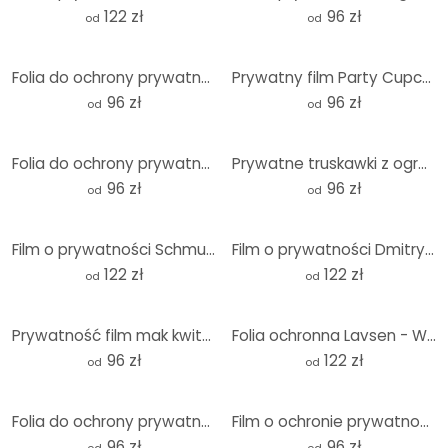
122 zł
96 zł
od
od
Folia do ochrony prywatności na ścianie z cegły - Panorama
Prywatny film Party Cupcakes - Panorama
96 zł
96 zł
od
od
Folia do ochrony prywatności Holland tiles 01 - Panorama
Prywatne truskawki z ogrodu - Panorama
96 zł
96 zł
od
od
Film o prywatności Schmucker - Featherlight - Panorama
Film o prywatności Dmitry - Historia kropli wody - P
122 zł
122 zł
od
od
Prywatność film mak kwitnie na polu - Panorama
Folia ochronna Lavsen - White Espresso - Panorama
96 zł
122 zł
od
od
Folia do ochrony prywatności Perfect Wave - Panorama
Film o ochronie prywatności Fresh Tomato - Panorama
96 zł
96 zł