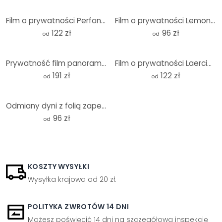
Film o prywatności Perfoncio - Czerwone owoce - Panorama
Film o prywatności Lemon Squeezy - Panorama
122 zł
96 zł
od
od
Prywatność film panorama Paryża
Film o prywatności Laercio - Apple Crumble - Panorama
191 zł
122 zł
od
od
Odmiany dyni z folią zapewniającą prywatność - Panorama
96 zł
od
KOSZTY WYSYŁKI
Wysyłka krajowa od 20 zł.
POLITYKA ZWROTÓW 14 DNI
Możesz poświęcić 14 dni na szczegółową inspekcję