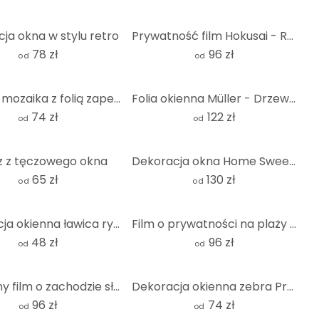
ja okna w stylu retro
Prywatność film Hokusai - Rozmiar fali
78 zł
96 zł
od
od
Szklana mozaika z folią zapewniającą prywatność - kwadrat
Folia okienna Müller - Drzewo klonowe - Panorama
74 zł
122 zł
od
od
 z tęczowego okna
Dekoracja okna Home Sweet Home
65 zł
130 zł
od
od
Dekoracja okienna ławica ryb
Film o prywatności na plaży nad Morzem Południowym - Panorama
48 zł
96 zł
od
od
Prywatny film o zachodzie słońca w winnicy
Dekoracja okienna zebra Próbki 1
96 zł
74 zł
od
od