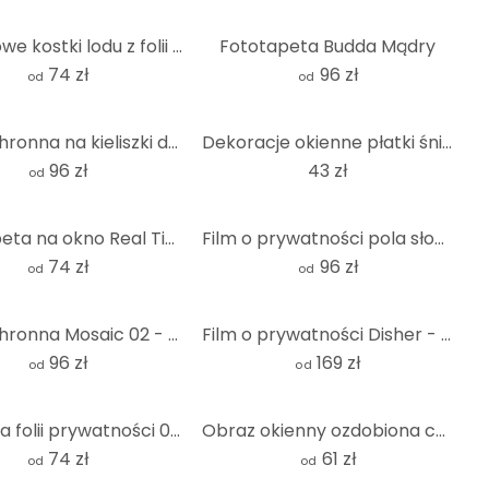
Cytrynowe kostki lodu z folii zapewniającej prywatność - kwadratowe
Fototapeta Budda Mądry
74 zł
96 zł
od
od
Folia ochronna na kieliszki do wina - kwadratowa
Dekoracje okienne płatki śniegu
96 zł
43 zł
od
Fototapeta na okno Real Tiger
Film o prywatności pola słoneczników - Panorama
74 zł
96 zł
od
od
Folia ochronna Mosaic 02 - kwadratowa
Film o prywatności Disher - Ox eye Daisies - Panorama
96 zł
169 zł
od
od
Ilustracja folii prywatności 03 - kwadrat
Obraz okienny ozdobiona choinka niebiesko-czerwono-złota
74 zł
61 zł
od
od