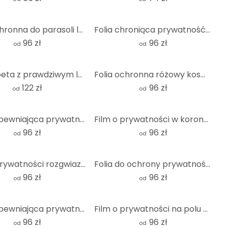
Folia ochronna do parasoli lotniczych
Folia chroniąca prywatność Suszone zioła
96 zł
96 zł
od
od
Fototapeta z prawdziwym lwem
Folia ochronna różowy kosmos
122 zł
96 zł
od
od
Folia zapewniająca prywatność podczas podróży
Film o prywatności w koronach drzew w lesie
96 zł
96 zł
od
od
Film o prywatności rozgwiazdy w piasku
Folia do ochrony prywatności Bamboo Forest
96 zł
96 zł
od
od
Folia zapewniająca prywatność Widok na Morze Śródziemne
Film o prywatności na polu maków o zachodzie słońca
96 zł
96 zł
od
od