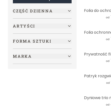
Muzyka
(
1
)
CZĘŚĆ DZIENNA
Morski
(
1
)
od
LGBTQIA+
(
1
)
ARTYŚCI
Moda i uroda
(
1
)
od
FORMA SZTUKI
MARKA
od
od
od