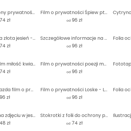
Folia do ochrony prywatności Autumn Waterfall - kwadrat
Film o prywatności Śpiew ptaków w kwiecie wiśni
74 zł
96 zł
od
Folia ochronna złota jesień - kwadrat
Szczegółowe informacje na temat stokrotek filmowych
74 zł
96 zł
od
Prywatność film miłość kwiaty - kwadrat
Film o prywatności poezji mniszka lekarskiego
74 zł
96 zł
od
Patryk rozgwiazda film o prywatności
Film o prywatności Loske - Lot balonem - Panorama
96 zł
96 zł
od
Dyniowe trio na zdjęciu w jesiennym ogrodzie
Stokrotki z folii do ochrony prywatności w szczegółach - kwadrat
48 zł
74 zł
od