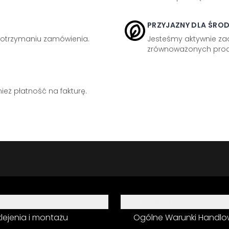
PRZYJAZNY DLA ŚRO
otrzymaniu zamówienia.
Jesteśmy aktywnie z
zrównoważonych prod
eż płatność na fakturę.
Informacja
 klejenia i montażu
Ogólne Warunki Handl