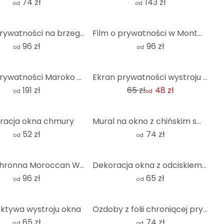
74 zł
143 zł
od
od
Film o prywatności na brzegu rzeki
Film o prywatności w Montmartre
96 zł
96 zł
od
od
-26%
Film o prywatności Maroko - Panorama
Ekran prywatności wystroju okna
191 zł
65 zł
48 zł
od
od
racja okna chmury
Mural na okno z chińskim smokiem Miami Ink
52 zł
74 zł
od
od
Folia ochronna Moroccan Wall - kwadratowa
Dekoracja okna z odciskiem dłoni
96 zł
65 zł
od
od
ktywa wystroju okna
Ozdoby z folii chroniącej prywatność od Occident - kwadratowe
65 zł
74 zł
od
od