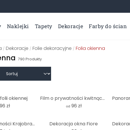
y
Naklejki
Tapety
Dekoracje
Farby do ścian
a
Dekoracje
Folie dekoracyjne
Folia okienna
/
/
/
ienna
790
Produkty
olii okiennej
Film o prywatności kwitnącej wiśni - Panorama
96 zł
96 zł
od
Film o prywatności Krajobraz wydmowy Morza Bałtyckiego - kwadrat
Dekoracja okna Fiore