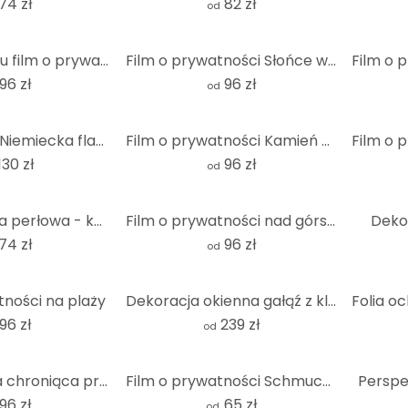
74 zł
82 zł
od
Dźwięk oceanu film o prywatności
Film o prywatności Słońce w bambusowym lesie
96 zł
96 zł
od
Obraz z okna Niemiecka flaga
Film o prywatności Kamień w piasku 2
130 zł
96 zł
od
Folia ochronna perłowa - kwadratowa
Film o prywatności nad górskim jeziorem
Deko
74 zł
96 zł
od
tności na plaży
Dekoracja okienna gałąź z klatką dla ptaków
96 zł
239 zł
od
Delikatna folia chroniąca prywatność w kształcie kwiatu wiśni
Film o prywatności Schmucker - Wschód słońca
Perspe
96 zł
65 zł
od