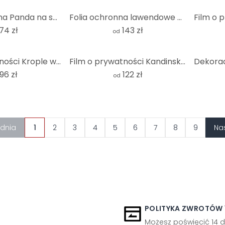
Dekoracja okna Panda na safari
Folia ochronna lawendowe pole
74 zł
143 zł
od
Film o prywatności Krople wody - Panorama
Film o prywatności Kandinsky - Dwie części
Dekorac
96 zł
122 zł
od
ednia
1
2
3
4
5
6
7
8
9
Na
POLITYKA ZWROTÓW 1
Możesz poświęcić 14 d