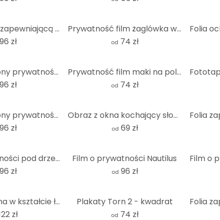
Hamak z folią zapewniającą prywatność
Prywatność film żaglówka w zachodzie słońca - kwadrat
96 zł
74 zł
od
Folia do ochrony prywatności Orchid
Prywatność film maki na polu rzepaku - kwadrat
96 zł
74 zł
od
Folia do ochrony prywatności Waterdrops
Obraz z okna kochający słońce
96 zł
69 zł
od
Film o prywatności pod drzewami
Film o prywatności Nautilus
96 zł
96 zł
od
Dekoracja okna w kształcie łapy
Plakaty Torn 2 - kwadrat
122 zł
74 zł
od