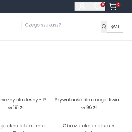
0
Produkty 
0
Produkty na liś
AI
Panoramiczny film leśny - Panorama
Prywatność film magia kwiatów
191 zł
96 zł
od
od
Dekoracja okna latarni morskiej
Obraz z okna natura 5