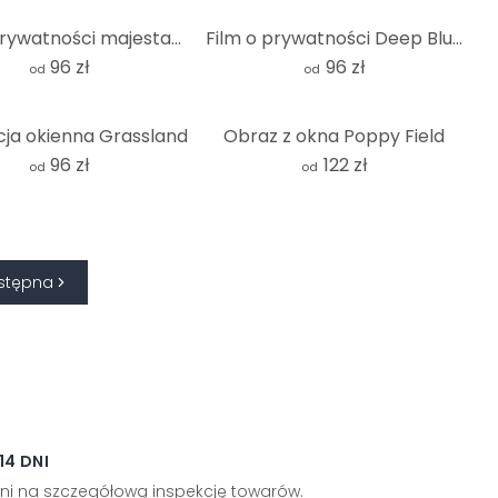
Film o prywatności majestatycznego łabędzia
Film o prywatności Deep Blue
96 zł
96 zł
od
od
ja okienna Grassland
Obraz z okna Poppy Field
96 zł
122 zł
od
od
stępna
4 DNI
ni na szczegółową inspekcję towarów.