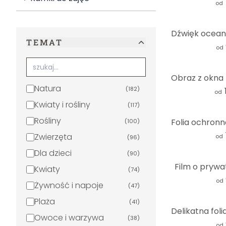
od
TEMAT
od
Natura
(
182
)
od
Kwiaty i rośliny
(
117
)
Rośliny
(
100
)
Zwierzęta
od
(
96
)
Dla dzieci
(
90
)
Film o prywa
Kwiaty
(
74
)
od
Żywność i napoje
(
47
)
Plaża
(
41
)
Owoce i warzywa
(
38
)
od