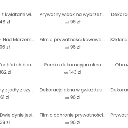
Zdjęcie z okna z kwiatami wiśni
Prywatny widok na wybrzeże Amalfi
Dekorac
48 zł
96 zł
od
Folia okienna - Nad Morzem Bałtyckim
Film o prywatności kawowe marzenia
96 zł
96 zł
od
Wzór drzwi - Zachód słońca w mozaice
Ramka dekoracyjna okna
Obraz
382 zł
143 zł
od
Wianek okienny z jodły z szyszkami i bawełnianymi kwiatami
Dekoracja okna w gwiaździstą noc
61 zł
96 zł
od
Obraz z okna Dwie dynie jesienią
Film o ochronie prywatności Whitehaven Beach - Panorama
39 zł
96 zł
od