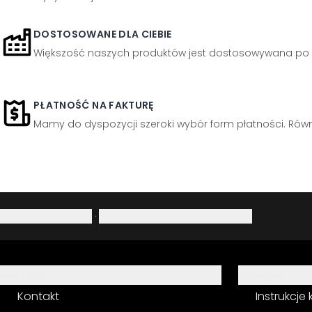
DOSTOSOWANE DLA CIEBIE
Większość naszych produktów jest dostosowywana po 
PŁATNOŚĆ NA FAKTURĘ
Mamy do dyspozycji szeroki wybór form płatności. Równi
Polityka prywatności
·
Prawo do odstąpienia od umowy
Pomoc
Usługa
Kontakt
Instrukcje