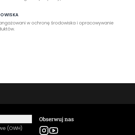
DOWISKA
aangażowani w ochronę środowiska i opracowywanie
uktów.
Obserwuj nas
owe (OWH)