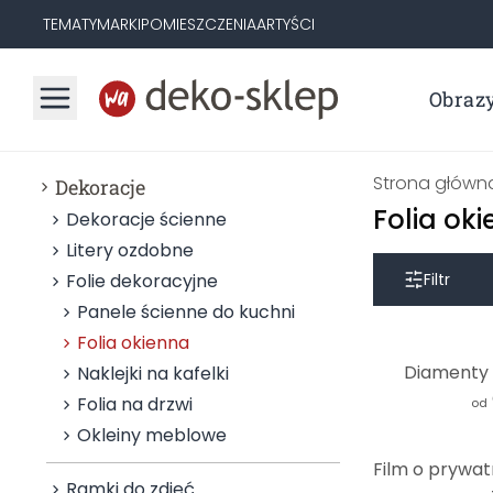
TEMATY
MARKI
POMIESZCZENIA
ARTYŚCI
Obraz
Strona główn
Dekoracje
Folia ok
Dekoracje ścienne
Litery ozdobne
Folie dekoracyjne
Filtr
Panele ścienne do kuchni
Folia okienna
Diamenty f
Naklejki na kafelki
Folia na drzwi
od
Okleiny meblowe
Ramki do zdjęć