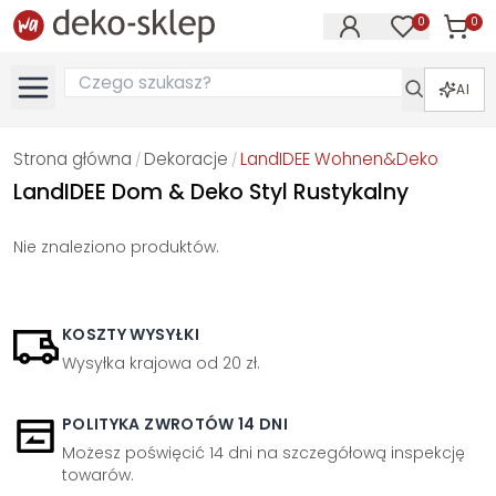
0
0
Produk
Produkty na
AI
Strona główna
Dekoracje
LandIDEE Wohnen&Deko
/
/
LandIDEE Dom & Deko Styl Rustykalny
Nie znaleziono produktów.
KOSZTY WYSYŁKI
Wysyłka krajowa od 20 zł.
POLITYKA ZWROTÓW 14 DNI
Możesz poświęcić 14 dni na szczegółową inspekcję
towarów.