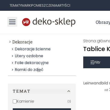
TEMATY
MARKI
POMIESZCZENIA
ARTYŚCI
Obraz
Strona główn
Dekoracje
Tablice 
Dekoracje ścienne
Litery ozdobne
Folie dekoracyjne
Filtr
Ramki do zdjęć
od
TEMAT
Kamienie
(
1
)