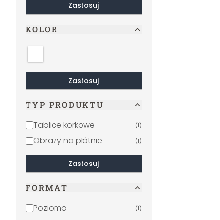
Zastosuj
KOLOR
Biały
Zastosuj
TYP PRODUKTU
Tablice korkowe
(
1
)
Obrazy na płótnie
(
1
)
Zastosuj
FORMAT
Poziomo
(
1
)