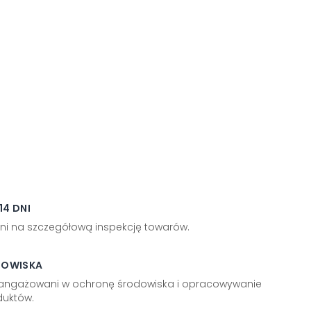
4 DNI
ni na szczegółową inspekcję towarów.
DOWISKA
aangażowani w ochronę środowiska i opracowywanie
uktów.