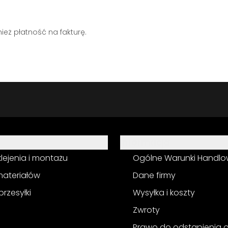
eż płatność na fakturę.
Informacja
 klejenia i montażu
Ogólne Warunki Handl
materiałów
Dane firmy
przesyłki
Wysyłka i koszty
Zwroty
Prawo do odstąpienia