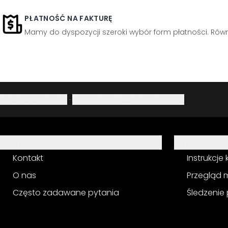
PŁATNOŚĆ NA FAKTURĘ
Mamy do dyspozycji szeroki wybór form płatności. Równi
Polityka prywatności
·
Prawo do odstąpienia od umowy
Pomoc
Usługa
Kontakt
Instrukcje
O nas
Przegląd 
Często zadawane pytania
Śledzenie 