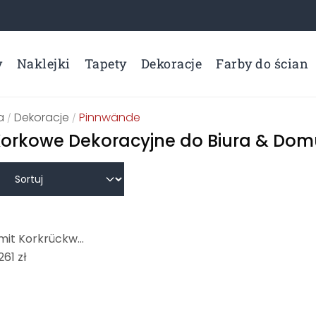
y
Naklejki
Tapety
Dekoracje
Farby do ścian
a
Dekoracje
Pinnwände
/
/
Korkowe Dekoracyjne do Biura & Do
Leinwandbild mit Korkrückwand - Weißer Backstein
261 zł