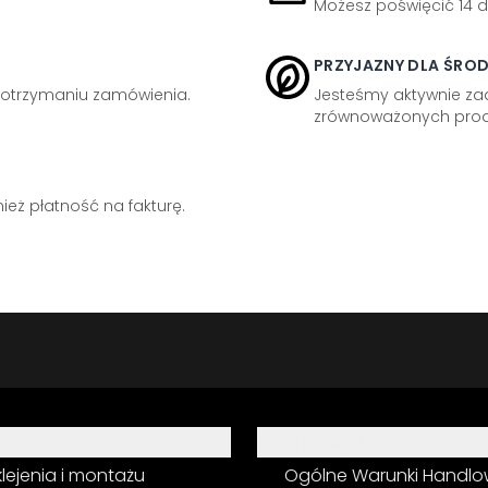
Możesz poświęcić 14 d
PRZYJAZNY DLA ŚRO
otrzymaniu zamówienia.
Jesteśmy aktywnie z
zrównoważonych prod
eż płatność na fakturę.
Informacja
 klejenia i montażu
Ogólne Warunki Handl