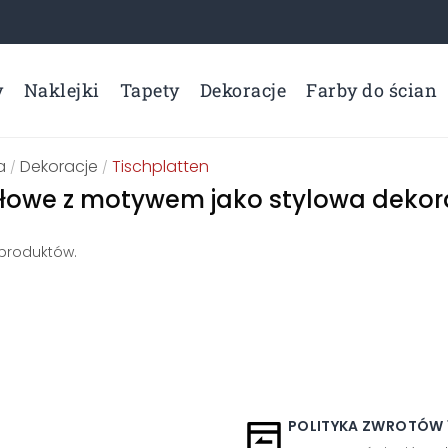
y
Naklejki
Tapety
Dekoracje
Farby do ścian
a
Dekoracje
Tischplatten
/
/
ołowe z motywem jako stylowa dekor
 produktów.
POLITYKA ZWROTÓW 1