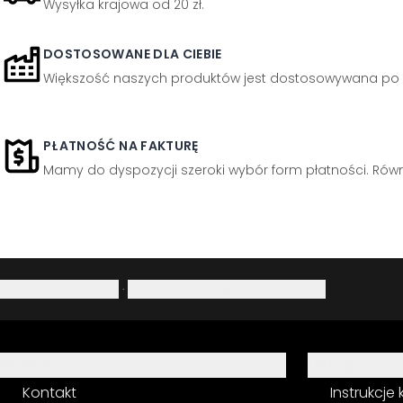
Wysyłka krajowa od 20 zł.
DOSTOSOWANE DLA CIEBIE
Większość naszych produktów jest dostosowywana po 
PŁATNOŚĆ NA FAKTURĘ
Mamy do dyspozycji szeroki wybór form płatności. Równi
Polityka prywatności
·
Prawo do odstąpienia od umowy
Pomoc
Usługa
Kontakt
Instrukcje