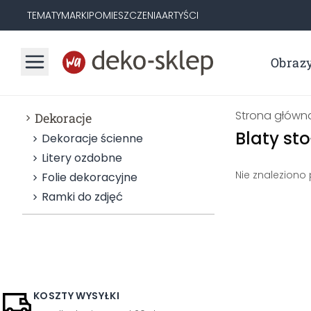
TEMATY
MARKI
POMIESZCZENIA
ARTYŚCI
Obraz
Strona główn
Dekoracje
Blaty st
Dekoracje ścienne
Litery ozdobne
Nie znaleziono
Folie dekoracyjne
Ramki do zdjęć
KOSZTY WYSYŁKI