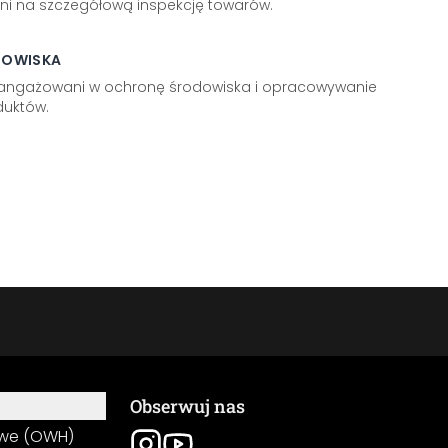
ni na szczegółową inspekcję towarów.
DOWISKA
aangażowani w ochronę środowiska i opracowywanie
uktów.
Obserwuj nas
owe (OWH)