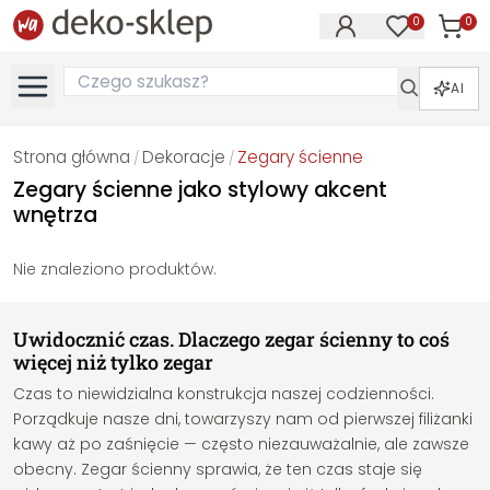
0
0
Produk
Produkty na
AI
Strona główna
Dekoracje
Zegary ścienne
/
/
Zegary ścienne jako stylowy akcent
wnętrza
Nie znaleziono produktów.
Uwidocznić czas. Dlaczego zegar ścienny to coś
więcej niż tylko zegar
Czas to niewidzialna konstrukcja naszej codzienności.
Porządkuje nasze dni, towarzyszy nam od pierwszej filiżanki
kawy aż po zaśnięcie — często niezauważalnie, ale zawsze
obecny. Zegar ścienny sprawia, że ten czas staje się