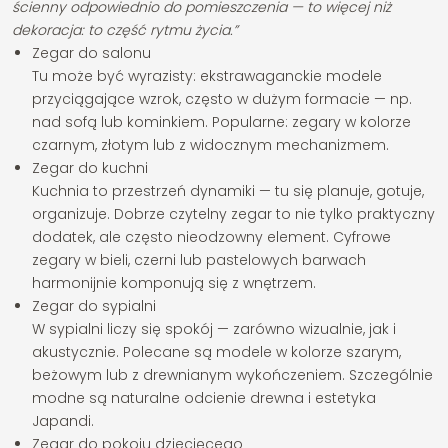
ścienny odpowiednio do pomieszczenia — to więcej niż
dekoracja: to część rytmu życia.”
Zegar do salonu
Tu może być wyrazisty: ekstrawaganckie modele
przyciągające wzrok, często w dużym formacie — np.
nad sofą lub kominkiem. Popularne: zegary w kolorze
czarnym, złotym lub z widocznym mechanizmem.
Zegar do kuchni
Kuchnia to przestrzeń dynamiki — tu się planuje, gotuje,
organizuje. Dobrze czytelny zegar to nie tylko praktyczny
dodatek, ale często nieodzowny element. Cyfrowe
zegary w bieli, czerni lub pastelowych barwach
harmonijnie komponują się z wnętrzem.
Zegar do sypialni
W sypialni liczy się spokój — zarówno wizualnie, jak i
akustycznie. Polecane są modele w kolorze szarym,
beżowym lub z drewnianym wykończeniem. Szczególnie
modne są naturalne odcienie drewna i estetyka
Japandi.
Zegar do pokoju dziecięcego