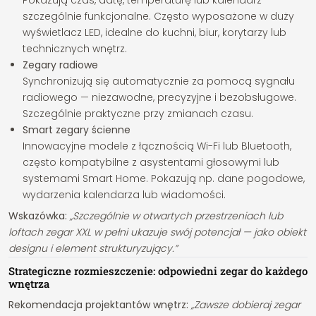
Pokazują czas, datę, temperaturę lub kalendarz —
szczególnie funkcjonalne. Często wyposażone w duży
wyświetlacz LED, idealne do kuchni, biur, korytarzy lub
technicznych wnętrz.
Zegary radiowe
Synchronizują się automatycznie za pomocą sygnału
radiowego — niezawodne, precyzyjne i bezobsługowe.
Szczególnie praktyczne przy zmianach czasu.
Smart zegary ścienne
Innowacyjne modele z łącznością Wi-Fi lub Bluetooth,
często kompatybilne z asystentami głosowymi lub
systemami Smart Home. Pokazują np. dane pogodowe,
wydarzenia kalendarza lub wiadomości.
Wskazówka:
„Szczególnie w otwartych przestrzeniach lub
loftach zegar XXL w pełni ukazuje swój potencjał — jako obiekt
designu i element strukturyzujący.”
Strategiczne rozmieszczenie: odpowiedni zegar do każdego
wnętrza
Rekomendacja projektantów wnętrz:
„Zawsze dobieraj zegar