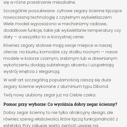
się w różne przestrzenie mieszkalne.
Szczególnie poszukiwane: cyfrowe zegary ścienne łączące
nowoczesną technologię z czytelnym wyświetlaczem.
Wiele modeli wyposażono w mechanizmy radiowe,
dodatkowe funkcje, takie jak wyświetlanie temperatury czy
daty — a wszystko to w korzystnej cenie.
Również zegary stołowe mają swoje miejsce w naszej
ofercie: na biurku, komodzie czy stoliku nocnym — nasze
modele w kolorze czarnym, srebrnym lub w drewnianym
wykończeniu dodają subtelnego akcentu i uzupełniają
wystrój wnętrza z elegancją.
W wall-art szczególną popularnością cieszą się duże
zegary ścienne wykonane z aluminium typu Dibond.
Twój nowy ulubiony zegar już na Ciebie czeka.
Pomoc przy wyborze: Co wyróżnia dobry zegar ścienny?
Dobry zegar ścienny to nie tylko atrakcyjny design, ale
również szereg właściwości, które łączą funkcjonalność z
estetyką. Przy zakupie warto zwrócić uwagę na: