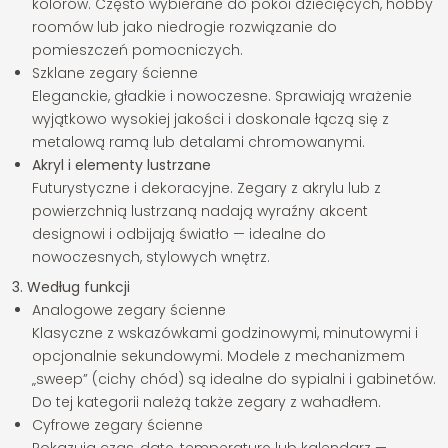
kolorów. Często wybierane do pokoi dziecięcych, hobby
roomów lub jako niedrogie rozwiązanie do
pomieszczeń pomocniczych.
Szklane zegary ścienne
Eleganckie, gładkie i nowoczesne. Sprawiają wrażenie
wyjątkowo wysokiej jakości i doskonale łączą się z
metalową ramą lub detalami chromowanymi.
Akryl i elementy lustrzane
Futurystyczne i dekoracyjne. Zegary z akrylu lub z
powierzchnią lustrzaną nadają wyraźny akcent
designowi i odbijają światło — idealne do
nowoczesnych, stylowych wnętrz.
3. Według funkcji
Analogowe zegary ścienne
Klasyczne z wskazówkami godzinowymi, minutowymi i
opcjonalnie sekundowymi. Modele z mechanizmem
„sweep” (cichy chód) są idealne do sypialni i gabinetów.
Do tej kategorii należą także zegary z wahadłem.
Cyfrowe zegary ścienne