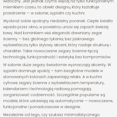
widoczny. Jest jednak czymś więcej niż tylko funkcjonalnym
miernikiem czasu: to obiekt designu, który kształtuje
przestrzenie — w salonie, sypialni czy kuchni.
Wyobraź sobie spokojny niedzielny poranek. Ciepłe światło
wpada przez okno, w powietrzu unosi się zapach świeżej
kawy. Nad kominkiem wisi elegancki drewniany zegar
ścienny — bez głośnego tykania, bez jaskrawego
wyświetlacza, tylko stylowy akcent, który nadaje strukturę i
charakter. Takie nowoczesne zegary ścienne łączą
technologię, funkcjonalność i estetykę bez kompromisów.
W salonie duże zegary świadomie wyznaczają akcenty. W
sypialni dominuje spokój — tam bezgłośne modele w
stonowanych kolorach zapewniają relaks. A w kuchni
cyfrowe zegary ścienne z wyświetlaczem temperatury,
kalendarzem i technologią radiową pomagają
zorganizować codzienność. Szczególnie popularne są
modele, które ustawiają się automatycznie — nowoczesne,
funkcjonalne i ponadczasowe w designie.
Niezależnie od tego, czy szukasz minimalistycznego