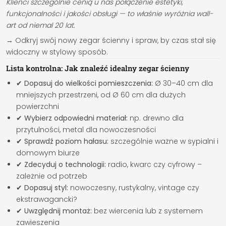
Klienci szczególnie cenią u nas połączenie estetyki,
funkcjonalności i jakości obsługi — to właśnie wyróżnia wall-
art od niemal 20 lat.
→ Odkryj swój nowy zegar ścienny i spraw, by czas stał się
widoczny w stylowy sposób.
Lista kontrolna: Jak znaleźć idealny zegar ścienny
✔ Dopasuj do wielkości pomieszczenia:
Ø 30–40 cm dla
mniejszych przestrzeni, od Ø 60 cm dla dużych
powierzchni
✔ Wybierz odpowiedni materiał:
np. drewno dla
przytulności, metal dla nowoczesności
✔ Sprawdź poziom hałasu:
szczególnie ważne w sypialni i
domowym biurze
✔ Zdecyduj o technologii:
radio, kwarc czy cyfrowy –
zależnie od potrzeb
✔ Dopasuj styl:
nowoczesny, rustykalny, vintage czy
ekstrawagancki?
✔ Uwzględnij montaż:
bez wiercenia lub z systemem
zawieszenia