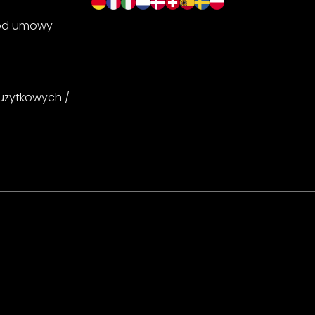
 od umowy
 użytkowych /