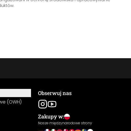
uktów.
Obserwuj nas
owe (OWH)
Zakupy w:
Nasze międzynarodowe strony