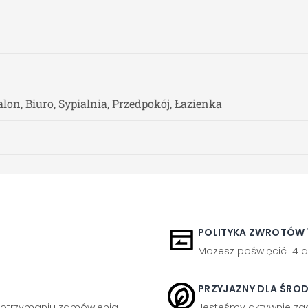
alon, Biuro, Sypialnia, Przedpokój, Łazienka
POLITYKA ZWROTÓW 1
Możesz poświęcić 14 d
PRZYJAZNY DLA ŚRO
otrzymaniu zamówienia.
Jesteśmy aktywnie z