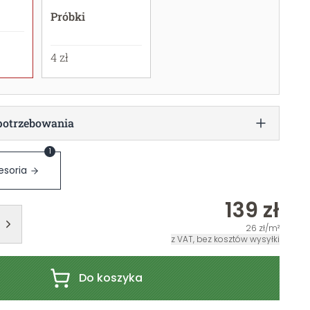
Próbki
4 zł
potrzebowania
1
esoria
139 zł
26 zł/m²
z VAT, bez kosztów wysyłki
Do koszyka