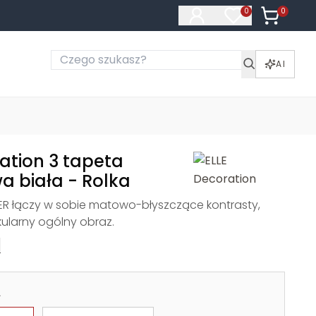
0
Produkty 
0
Produkty na liś
AI
ation 3 tapeta
a biała - Rolka
LER łączy w sobie matowo-błyszczące kontrasty,
ularny ogólny obraz.
e
a