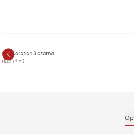
LE Decoration 3 czarna
 zł
(
26 zł/m²
)
Op