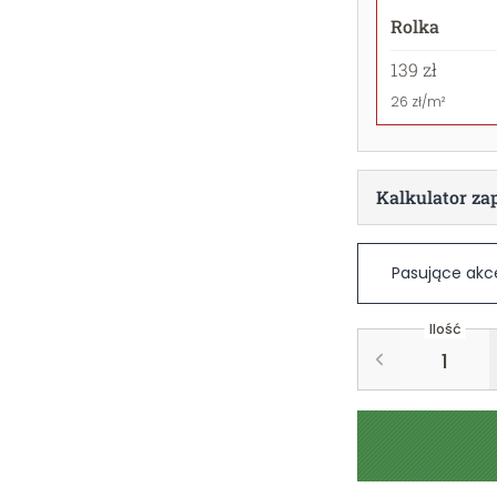
Rolka
139 zł
26 zł/m²
Kalkulator za
Pasujące akc
Ilość