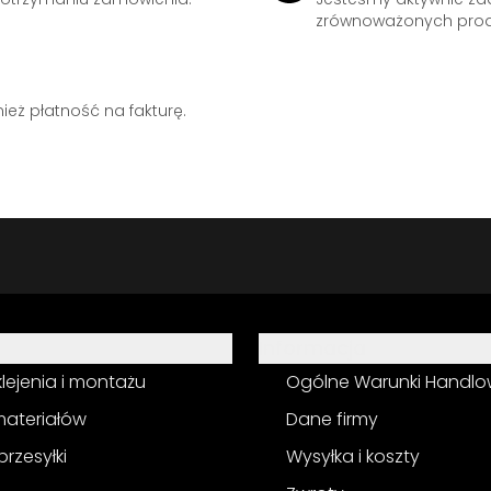
zrównoważonych prod
eż płatność na fakturę.
Informacja
 klejenia i montażu
Ogólne Warunki Handl
materiałów
Dane firmy
przesyłki
Wysyłka i koszty