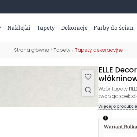
y
Naklejki
Tapety
Dekoracje
Farby do ścian
Strona główna
Tapety
Tapety dekoracyjne
/
/
ELLE Decor
włókninow
Wzór tapety FIL
tworząc spektak
Więcej o produkci
1
Wariant
:
Rolk