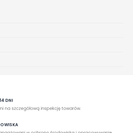
4 DNI
ni na szczegółową inspekcję towarów.
DOWISKA
aangażowani w ochronę środowiska i opracowywanie