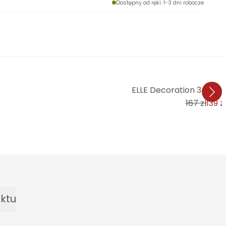
Dostępny od ręki
: 1-3 dni robocze
ELLE Decoration 3 tap
167 zł
139 zł
ktu