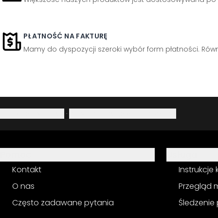
PŁATNOŚĆ NA FAKTURĘ
Mamy do dyspozycji szeroki wybór form płatności. Równi
Polityka prywatności
·
Prawo do odstąpienia od umowy
Pomoc
Usługa
Kontakt
Instrukcje
O nas
Przegląd 
Często zadawane pytania
Śledzenie 