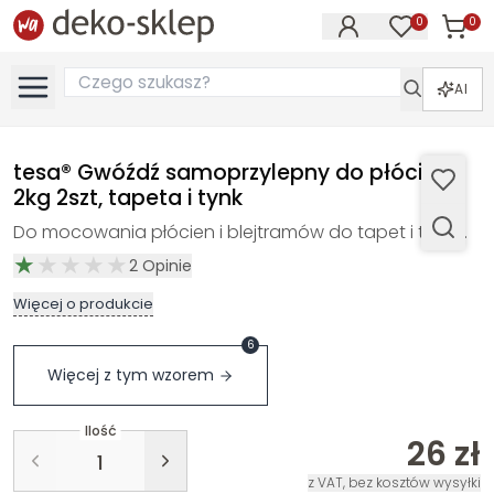
0
0
Produk
Produkty na
AI
tesa® Gwóźdź samoprzylepny do płócien
2kg 2szt, tapeta i tynk
Do mocowania płócien i blejtramów do tapet i tynku.
2
Opinie
Więcej o produkcie
6
Więcej z tym wzorem
Ilość
26 zł
z VAT, bez kosztów wysyłki