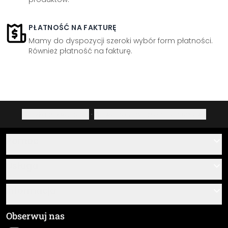
PŁATNOŚĆ NA FAKTURĘ
Mamy do dyspozycji szeroki wybór form płatności.
Również płatność na fakturę.
Polityka prywatności
·
Prawo do odstąpienia od umowy
Pomoc
Kontakt
Usługa
O nas
Instrukcje klejenia i montażu
Informacja
Często zadawane pytania
Przegląd materiałów
Ogólne Warunki Handlowe (OWH)
Obserwuj nas
Śledzenie przesyłki