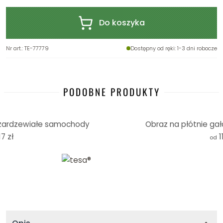
Do koszyka
Nr art.
:
TE-77779
Dostępny od ręki
: 1-3 dni robocze
PODOBNE PRODUKTY
 zardzewiałe samochody
Obraz na płótnie gałą
17 zł
1
od