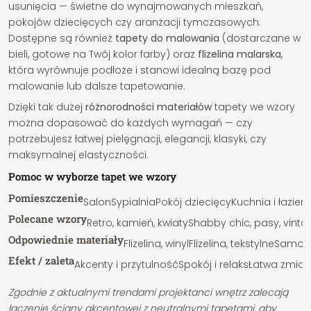
usunięcia — świetne do wynajmowanych mieszkań,
pokojów dziecięcych czy aranżacji tymczasowych.
Dostępne są również
tapety do malowania
(dostarczane w
bieli, gotowe na Twój kolor farby) oraz
flizelina malarska
,
która wyrównuje podłoże i stanowi idealną bazę pod
malowanie lub dalsze tapetowanie.
Dzięki tak dużej
różnorodności materiałów
tapety we wzory
można dopasować do każdych wymagań — czy
potrzebujesz łatwej pielęgnacji, elegancji, klasyki, czy
maksymalnej elastyczności.
Pomoc w wyborze tapet we wzory
Pomieszczenie
Salon
Sypialnia
Pokój dziecięcy
Kuchnia i łazien
Polecane wzory
Retro, kamień, kwiaty
Shabby chic, pasy, vinta
Odpowiednie materiały
Flizelina, winyl
Flizelina, tekstylne
Samopr
Efekt / zaleta
Akcenty i przytulność
Spokój i relaks
Łatwa zmian
Zgodnie z aktualnymi trendami projektanci wnętrz zalecają
łączenie ściany akcentowej z neutralnymi tapetami, aby