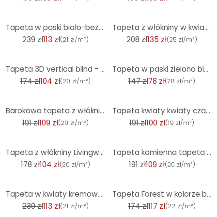
-53%
-35%
Tapeta w paski biało-beżowa - włókninowa tapeta artystyczna A.S. Création - matowa i lekko teksturow
Tapeta z włókniny w kwiaty żółto-zielona - tapeta w kwiaty w stylu retro - tapeta z wzorem vintage
239 zł
113 zł
208 zł
135 zł
(
21 zł/m²
)
(
25 zł/m²
)
-40%
-47%
Tapeta 3D vertical blind - tapeta włókninowa o wyglądzie drewna firmy A.S. Creation w kolorze beżowy
Tapeta w paski zielono biała - tapeta flizelinowa A.S. Création
174 zł
104 zł
147 zł
78 zł
(
20 zł/m²
)
(
78 zł/m²
)
-43%
-48%
Barokowa tapeta z włókniny Livingwalls Metropolitan Stories Barokowa tapeta A.S. Création 379011 w k
Tapeta kwiaty kwiaty czarny czerwony vintage kwiatowy tapeta pokój dzienny włóknina tapeta
191 zł
109 zł
191 zł
100 zł
(
20 zł/m²
)
(
19 zł/m²
)
-41%
-43%
Tapeta z włókniny Livingwalls Metropolitan Stories tapeta dżungla Nala Cape Town brązowy, żółty, zie
Tapeta kamienna tapeta o wyglądzie kamienia 3D tapeta włókninowa ceglana czerwona beżowa do salonu
178 zł
104 zł
191 zł
109 zł
(
20 zł/m²
)
(
20 zł/m²
)
-53%
-32%
Tapeta w kwiaty kremowo-szara - tapeta z włókniny Country House A.S. Création - matowa, jasna faktur
Tapeta Forest w kolorze brązowo-miedzianym - tapeta z włókniny z motywem natury
239 zł
113 zł
174 zł
117 zł
(
21 zł/m²
)
(
22 zł/m²
)