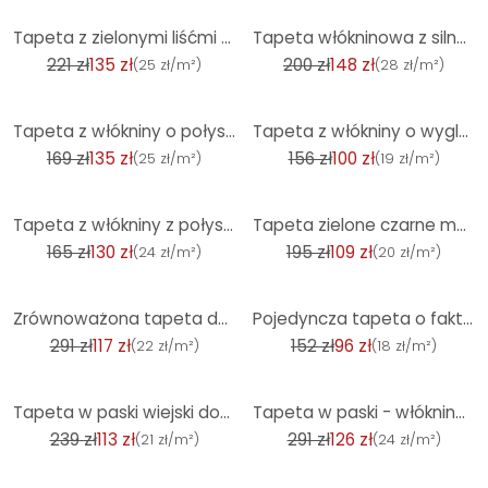
-39%
-26%
Tapeta z zielonymi liśćmi - kwiecista tapeta do salonu z włókniny do kuchni - Nara
Tapeta włókninowa z silnym efektem połysku o fakturze jasnego betonu o wyglądzie miedzi
221 zł
135 zł
200 zł
148 zł
(
25 zł/m²
)
(
28 zł/m²
)
-20%
-36%
Tapeta z włókniny o połyskującym wyglądzie białego betonu
Tapeta z włókniny o wyglądzie dżungli w kolorze niebieskim, szarym
169 zł
135 zł
156 zł
100 zł
(
25 zł/m²
)
(
19 zł/m²
)
-21%
-44%
Tapeta z włókniny z połyskiem, beżowa gładka
Tapeta zielone czarne matowe paski - skandynawski nowoczesny wygląd panelu tapety z włókniny
165 zł
130 zł
195 zł
109 zł
(
24 zł/m²
)
(
20 zł/m²
)
-60%
-37%
Zrównoważona tapeta dżungla - palmy tapeta A.S. Création ciemnoszary beż 386383
Pojedyncza tapeta o fakturze lnu w kolorze żółtym waniliowym - gładka tapeta z włókniny do salonu i
291 zł
117 zł
152 zł
96 zł
(
22 zł/m²
)
(
18 zł/m²
)
-53%
-57%
Tapeta w paski wiejski dom tapeta z włókniny szary biały vintage salon kuchnia przedpokój by A.S. Cr
Tapeta w paski - włókninowa tapeta country house by A.S. Création Beige White Sustainable 386652
239 zł
113 zł
291 zł
126 zł
(
21 zł/m²
)
(
24 zł/m²
)