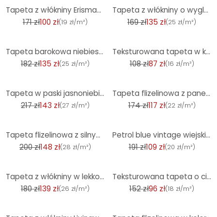
-42%
-20%
Tapeta z włókniny Erismann Code Nature beżowa
Tapeta z włókniny o wyglądzie połyskującego beżowego betonu
171 zł
100 zł
169 zł
135 zł
(
19 zł/m²
)
(
25 zł/m²
)
-26%
-20%
Tapeta barokowa niebiesko srebrna - Tapeta z włókniny z wzorem ornamentowym - Błyszcząca tapeta z wz
Teksturowana tapeta w kolorze brązowym o wyglądzie lnu - subtelna tapeta z włókniny, nowoczesna i el
182 zł
135 zł
108 zł
87 zł
(
25 zł/m²
)
(
16 zł/m²
)
-34%
-32%
Tapeta w paski jasnoniebieski biały - Tapeta z włókniny w paski do pokoju dziecięcego i nie tylko
Tapeta flizelinowa z panelami drewnianymi 3D - skandynawska tapeta z lamelami A.S. Creation brązowo-
217 zł
143 zł
174 zł
117 zł
(
27 zł/m²
)
(
22 zł/m²
)
-26%
-43%
Tapeta flizelinowa z silnym efektem połysku o złotej fakturze o wyglądzie jasnego betonu
Petrol blue vintage wiejski dom tapeta włókninowa w kwiaty tapeta w kwiaty
200 zł
148 zł
191 zł
109 zł
(
28 zł/m²
)
(
20 zł/m²
)
-23%
-37%
Tapeta z włókniny w lekko błyszczącym beżowym kolorze o wyglądzie betonu
Teksturowana tapeta o ciemnoniebieskim, tekstylnym wyglądzie - Elegancka tapeta z włókniny - Nowocze
180 zł
139 zł
152 zł
96 zł
(
26 zł/m²
)
(
18 zł/m²
)
-14%
-25%