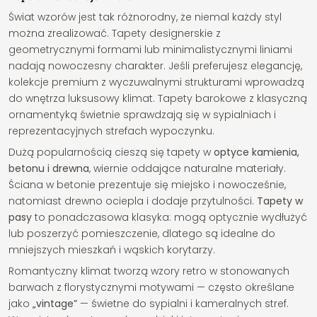
Świat wzorów jest tak różnorodny, że niemal każdy styl
można zrealizować. Tapety designerskie z
geometrycznymi formami lub minimalistycznymi liniami
nadają nowoczesny charakter. Jeśli preferujesz elegancję,
kolekcje premium z wyczuwalnymi strukturami wprowadzą
do wnętrza luksusowy klimat. Tapety barokowe z klasyczną
ornamentyką świetnie sprawdzają się w sypialniach i
reprezentacyjnych strefach wypoczynku.
Dużą popularnością cieszą się tapety w
optyce kamienia,
betonu i drewna
, wiernie oddające naturalne materiały.
Ściana w betonie prezentuje się miejsko i nowocześnie,
natomiast drewno ociepla i dodaje przytulności.
Tapety w
pasy
to ponadczasowa klasyka: mogą optycznie wydłużyć
lub poszerzyć pomieszczenie, dlatego są idealne do
mniejszych mieszkań i wąskich korytarzy.
Romantyczny klimat tworzą wzory retro w stonowanych
barwach z florystycznymi motywami — często określane
jako
„vintage”
— świetne do sypialni i kameralnych stref.