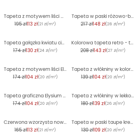
-42%
-32%
Tapeta z motywem liści Guido Maria Kretschmer Yamato Fashion for Walls 5 brązowy
Tapeta w paski różowo-biała - delikatna tapeta w paski
195 zł
113 zł
217 zł
148 zł
(
21 zł/m²
)
(
28 zł/m²
)
-25%
-31%
Tapeta gałązka kwiatu ciemnozielony złoty biały - azjatycki motyw kwiatowy - tapeta z włókniny
Kolorowa tapeta retro - tapeta z włókniny w stylu retro w kwiaty - tapeta z wzorem w stylu vintage
174 zł
130 zł
208 zł
143 zł
(
24 zł/m²
)
(
27 zł/m²
)
-40%
-25%
Tapeta z motywem liści Elysium brązowa
Tapeta z włókniny w kolorze białym z motywem liści o kwiatowym wyglądzie
174 zł
104 zł
139 zł
104 zł
(
20 zł/m²
)
(
20 zł/m²
)
-40%
-23%
Tapeta graficzna Elysium złota
Tapeta z włókniny w lekko błyszczącym beżowym kolorze o wyglądzie betonu
174 zł
104 zł
180 zł
139 zł
(
20 zł/m²
)
(
26 zł/m²
)
-32%
-17%
Czerwona wzorzysta nowoczesna tapeta z włókniny złoty wzór tapeta salon, kuchnia
Tapeta w paski taupe kremowa biel - tapeta z włókniny z teksturą elegancka i nowoczesna
165 zł
113 zł
130 zł
109 zł
(
21 zł/m²
)
(
20 zł/m²
)