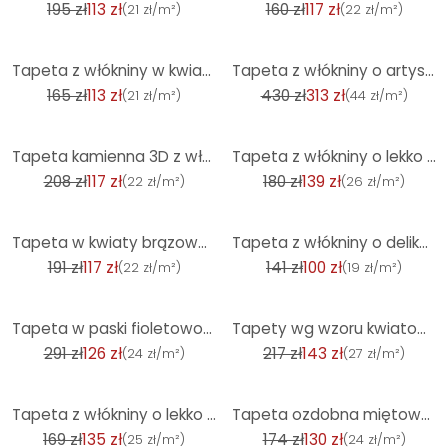
195 zł
113 zł
160 zł
117 zł
(
21 zł/m²
)
(
22 zł/m²
)
-32%
-27%
Tapeta z włókniny w kwiaty Petrol niebieska tapeta z wzorem liści palmowych kuchnia
Tapeta z włókniny o artystycznym wyglądzie fali i beżowej, czerwonej fali
165 zł
113 zł
430 zł
313 zł
(
21 zł/m²
)
(
44 zł/m²
)
-44%
-23%
Tapeta kamienna 3D z włókniny beżowa - nowoczesna tapeta z włókniny z efektem kamienia do salonu, pr
Tapeta z włókniny o lekko błyszczącym, brązowym, gładkim wyglądzie betonu
208 zł
117 zł
180 zł
139 zł
(
22 zł/m²
)
(
26 zł/m²
)
-39%
-29%
Tapeta w kwiaty brązowa biała tapeta w stylu vintage tapeta w kwiaty z włókniny do salonu
Tapeta z włókniny o delikatnej fakturze wzdłużnej w kolorze czarnym
191 zł
117 zł
141 zł
100 zł
(
22 zł/m²
)
(
19 zł/m²
)
-57%
-34%
Tapeta w paski fioletowo-szara bez PVC - tapeta flizelinowa w paski A.S. Création 386654
Tapety wg wzoru kwiatowego różowe białe - tapety w kwiaty figlarne
291 zł
126 zł
217 zł
143 zł
(
24 zł/m²
)
(
27 zł/m²
)
-20%
-25%
Tapeta z włókniny o lekko błyszczącej beżowej gładkiej fakturze
Tapeta ozdobna miętowa zieleń srebro - błyszcząca tapeta z włókniny z próbkami w stylu vintage
169 zł
135 zł
174 zł
130 zł
(
25 zł/m²
)
(
24 zł/m²
)