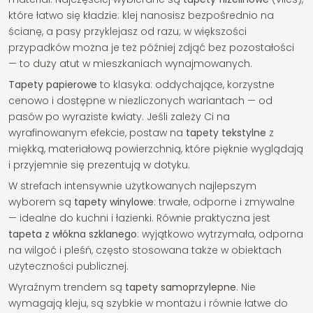
które łatwo się kładzie: klej nanosisz bezpośrednio na
ścianę, a pasy przyklejasz od razu; w większości
przypadków można je też później zdjąć bez pozostałości
— to duży atut w mieszkaniach wynajmowanych.
Tapety papierowe
to klasyka: oddychające, korzystne
cenowo i dostępne w niezliczonych wariantach — od
pasów po wyraziste kwiaty. Jeśli zależy Ci na
wyrafinowanym efekcie, postaw na
tapety tekstylne
z
miękką, materiałową powierzchnią, które pięknie wyglądają
i przyjemnie się prezentują w dotyku.
W strefach intensywnie użytkowanych najlepszym
wyborem są
tapety winylowe
: trwałe, odporne i zmywalne
— idealne do kuchni i łazienki. Równie praktyczna jest
tapeta z włókna szklanego
: wyjątkowo wytrzymała, odporna
na wilgoć i pleśń, często stosowana także w obiektach
użyteczności publicznej.
Wyraźnym trendem są
tapety samoprzylepne
. Nie
wymagają kleju, są szybkie w montażu i równie łatwe do