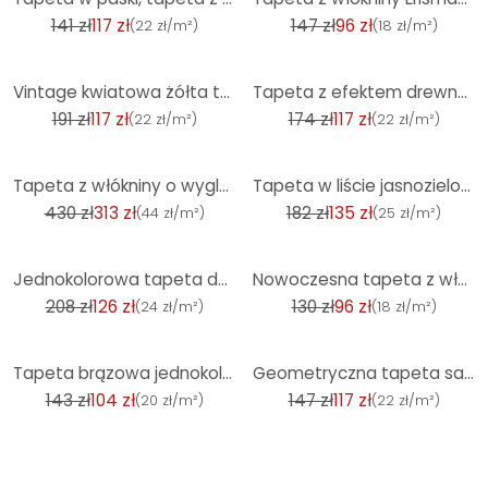
141 zł
117 zł
147 zł
96 zł
(
22 zł/m²
)
(
18 zł/m²
)
-39%
-32%
Vintage kwiatowa żółta tapeta z włókniny kwiatowa tapeta do sypialni
Tapeta z efektem drewna brązowa tapeta włókninowa panele drewniane 3D skandynawski nowoczesny
191 zł
117 zł
174 zł
117 zł
(
22 zł/m²
)
(
22 zł/m²
)
-27%
-26%
Tapeta z włókniny o wyglądzie artystycznej fali i beżowej fali
Tapeta w liście jasnozielona - subtelny wzór tapety o wyglądzie bambusa - tapeta z włókniny
430 zł
313 zł
182 zł
135 zł
(
44 zł/m²
)
(
25 zł/m²
)
-40%
-27%
Jednokolorowa tapeta do pokoju dziecięcego różowa dziewczynka - tapeta jednokolorowa miękka matowa
Nowoczesna tapeta z włókniny w kolorze białym z niebieską teksturą
208 zł
126 zł
130 zł
96 zł
(
24 zł/m²
)
(
18 zł/m²
)
-27%
-20%
Tapeta brązowa jednokolorowa nowoczesna tapeta włókninowa do sypialni, salonu, kuchni
Geometryczna tapeta sage silver - Tapeta z włókniny z nowoczesnym wzorem w linie - tapeta teksturowa
143 zł
104 zł
147 zł
117 zł
(
20 zł/m²
)
(
22 zł/m²
)