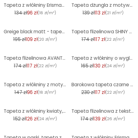
-29%
-19%
Tapeta z włókniny Erismann Casual Chic niebieska
Tapeta dżungla z motywem liści kremowo-beżowa - nowoczesna tapeta z włókniny dyskretna i elegancka
134 zł
96 zł
139 zł
113 zł
(
18 zł/m²
)
(
21 zł/m²
)
-44%
-32%
Greige black matt - tapeta z włókniny w paski o nowoczesnym wyglądzie paneli drewnianych skandi
Tapeta flizelinowa SHINY CONCRETE Elle Decoration 4, ochra
195 zł
109 zł
174 zł
117 zł
(
20 zł/m²
)
(
22 zł/m²
)
-32%
-21%
Tapeta flizelinowa AVANTGARDE Elle Decoration 4, petrol
Tapeta z włókniny o wyglądzie połyskującego beżowego betonu
174 zł
117 zł
165 zł
130 zł
(
22 zł/m²
)
(
24 zł/m²
)
-35%
-49%
Tapeta z włókniny z motywem kwiatowym La Terrasse brązowa
Barokowa tapeta czarne złoto - luksusowa tapeta z włókniny w stylu vintage z ornamentami
147 zł
96 zł
230 zł
117 zł
(
18 zł/m²
)
(
22 zł/m²
)
-17%
-20%
Tapeta z włókniny kwiaty, liście floral nature matowa w kolorze białym czerwonym
Tapeta flizelinowa z teksturowanym motywem kafelków o brązowym, tekstylnym wyglądzie
152 zł
126 zł
174 zł
139 zł
(
24 zł/m²
)
(
26 zł/m²
)
-17%
-35%
Tapeta w paski, tapeta z włókniny Erismann Versailles beżowa, kremowa
Tapeta z włókniny Erismann Casual Chic biała