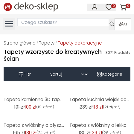
0
0
Produk
Produkty na
AI
Strona główna
Tapety
Tapety dekoracyjne
/
/
Tapety wzorzyste do kreatywnych
3071
Produkty
ścian
Filtr
Kategorie
-48%
-53%
Tapeta kamienna 3D tapeta kamienna brązowa tapeta włókninowa efekt kamienia salon, kuchnia
Tapeta kuchnia wiejski dom paski włóknina tapeta jasnoniebieski biały skandynawski jadalnia przez A.
191 zł
100 zł
239 zł
113 zł
(
19 zł/m²
)
(
21 zł/m²
)
-21%
-23%
Tapeta z włókniny o błyszczącej, szorstkiej fakturze o wyglądzie zielonego betonu
Tapeta z włókniny o lekko błyszczącym, czarnym, gładkim wyglądzie betonu
165 zł
130 zł
180 zł
139 zł
(
24 zł/m²
)
(
26 zł/m²
)