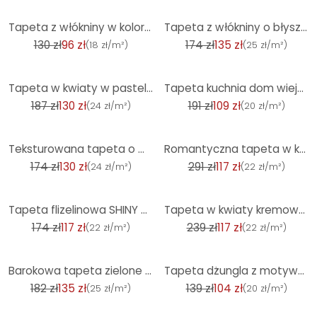
-27%
-22%
Tapeta z włókniny w kolorze beżowym o wyglądzie betonu, wyglądająca na gładką
Tapeta z włókniny o błyszczącej, szorstkiej fakturze o wyglądzie antracytowego tynku
130 zł
96 zł
174 zł
135 zł
(
18 zł/m²
)
(
25 zł/m²
)
-30%
-43%
Tapeta w kwiaty w pastelowych kolorach - tapeta w kwiaty w stylu retro - tapeta z włókniny
Tapeta kuchnia dom wiejski włóknina tapeta kwiatowa włóknina tapeta kwiat łąka fioletowy biały zielo
187 zł
130 zł
191 zł
109 zł
(
24 zł/m²
)
(
20 zł/m²
)
-25%
-60%
Teksturowana tapeta o wyglądzie lnu Beżowo-kremowa - Geometryczne Próbki
Romantyczna tapeta w kwiaty Trwała tapeta z włókniny Floral by A.S. Création Pink Orange 386363
174 zł
130 zł
291 zł
117 zł
(
24 zł/m²
)
(
22 zł/m²
)
-32%
-51%
Tapeta flizelinowa SHINY CONCRETE Elle Decoration 4, niebieska
Tapeta w kwiaty kremowa zieleń - tapeta flizelinowa Country House A.S. Création - matowa, jasna fakt
174 zł
117 zł
239 zł
117 zł
(
22 zł/m²
)
(
22 zł/m²
)
-26%
-25%
Barokowa tapeta zielone złoto - Tapeta z włókniny z wzorem ornamentowym - elegancka tapeta z wzorem
Tapeta dżungla z motywem liści beżowo-brązowa - egzotyczna tapeta z włókniny nowoczesna i elegancka
182 zł
135 zł
139 zł
104 zł
(
25 zł/m²
)
(
20 zł/m²
)