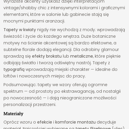
Wyraziste akcenty uzyskasz dzięki interpretacjom
vintage/shabby chic z intensywnymi kolorami i graficznymi
elementami, które w salonie lub gabinecie stają się
mocnymi punktami aranżacji.
Tapety w kwiaty
nigdy nie wychodzą z mody: wprowadzają
świeżość i życie do każdego wnętrza. Duże botaniczne
motywy na ścianie akcentowej są bardzo efektowne, a
subtelne florale dodają elegancji. Dla odrobiny glamour
sprawdzą się
efekty brokatu
lub
metaliczne
, które pięknie
odbijają światło i tworzą odświętny nastrój. Tapety z
typografią
wprowadzają miejski charakter — idealne do
loftów i nowoczesnych miejsc do pracy.
Podsumowując: tapety we wzory oferują ogromne
spektrum — od prostoty po ekstrawagancję, od nostalgii
po nowoczesność — i dają nieograniczone możliwości
personalizacji przestrzeni.
Materiały
Oprócz wzoru o
efekcie
i
komforcie montażu
decyduje
materiał. Najczęściej wybierane są
tapety flizelinowe
(vlies),