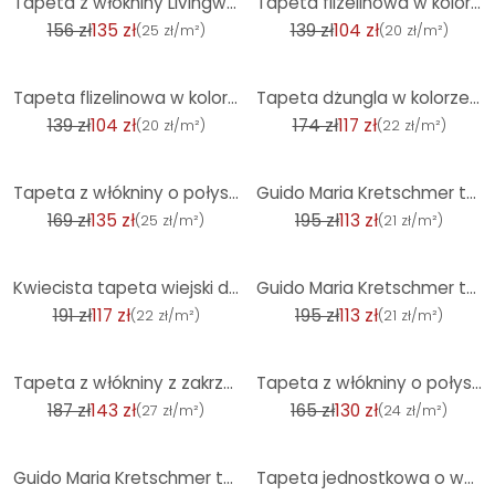
Tapeta z włókniny Livingwall Metropolitan Stories tapeta jednostkowa jednokolorowa Ava New York ziel
Tapeta flizelinowa w kolorze białym, z szarym motywem liści o kwiatowym charakterze
156 zł
135 zł
139 zł
104 zł
(
25 zł/m²
)
(
20 zł/m²
)
-25%
-32%
Tapeta flizelinowa w kolorze zielonym z motywem złotych liści o kwiatowym wyglądzie
Tapeta dżungla w kolorze niebiesko-szarym - tapeta z włókniny w tropikalnym stylu
139 zł
104 zł
174 zł
117 zł
(
20 zł/m²
)
(
22 zł/m²
)
-20%
-42%
Tapeta z włókniny o połyskującym wyglądzie szarego betonu
Guido Maria Kretschmer tapeta graficzna Fale światła Moda na ściany 5 beżowy
169 zł
135 zł
195 zł
113 zł
(
25 zł/m²
)
(
21 zł/m²
)
-39%
-42%
Kwiecista tapeta wiejski dom vintage tapeta biała zielona czerwona włóknina tapeta kwiaty kwiatowe
Guido Maria Kretschmer tapeta z motywem kwiatowym Floral Glow Fashion for Walls 5 beżowy
191 zł
117 zł
195 zł
113 zł
(
22 zł/m²
)
(
21 zł/m²
)
-23%
-21%
Tapeta z włókniny z zakrzywionymi błyszczącymi liniami i czarną grafiką
Tapeta z włókniny o połyskującym wyglądzie antracytowego betonu
187 zł
143 zł
165 zł
130 zł
(
27 zł/m²
)
(
24 zł/m²
)
-42%
-27%
Guido Maria Kretschmer tapeta z motywem kwiatowym Floral Glow Fashion for Walls 5 gold
Tapeta jednostkowa o wyglądzie lnu w kolorze szałwiowej zieleni - tapeta teksturowana zapewniająca p