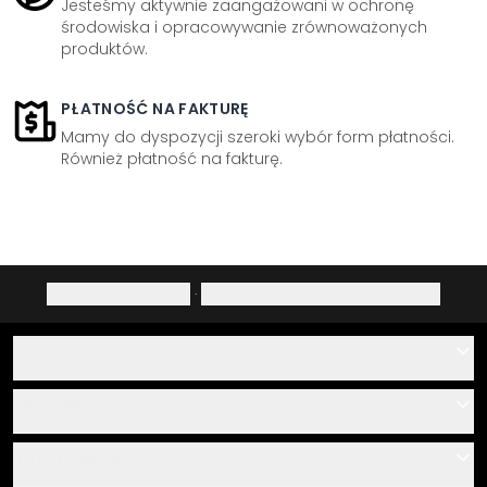
Jesteśmy aktywnie zaangażowani w ochronę
środowiska i opracowywanie zrównoważonych
produktów.
PŁATNOŚĆ NA FAKTURĘ
Mamy do dyspozycji szeroki wybór form płatności.
Również płatność na fakturę.
Polityka prywatności
·
Prawo do odstąpienia od umowy
Pomoc
Kontakt
Usługa
O nas
Instrukcje klejenia i montażu
Informacja
Często zadawane pytania