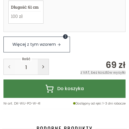
Długość: 61 cm
100 zł
2
Więcej z tym wzorem
Ilość
69 zł
z VAT, bez kosztów wysyłki
Do koszyka
Nr art.
:
DK-WU-PO-W-41
Dostępny od ręki
: 1-3 dni robocze
PODOBNE PRODUKTY