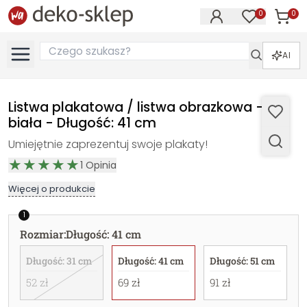
0
0
Produk
Produkty na
AI
Listwa plakatowa / listwa obrazkowa -
biała - Długość: 41 cm
Umiejętnie zaprezentuj swoje plakaty!
1
Opinia
Więcej o produkcie
1
Rozmiar
:
Długość: 41 cm
Długość: 31 cm
Długość: 41 cm
Długość: 51 cm
52 zł
69 zł
91 zł