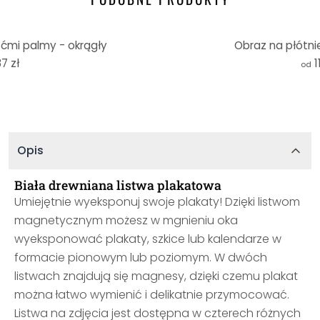
iśćmi palmy - okrągły
Obraz na płótni
7 zł
1
od
Opis
Biała drewniana listwa plakatowa
Umiejętnie wyeksponuj swoje plakaty! Dzięki listwom
magnetycznym możesz w mgnieniu oka
wyeksponować plakaty, szkice lub kalendarze w
formacie pionowym lub poziomym. W dwóch
listwach znajdują się magnesy, dzięki czemu plakat
można łatwo wymienić i delikatnie przymocować.
Listwa na zdjęcia jest dostępna w czterech różnych