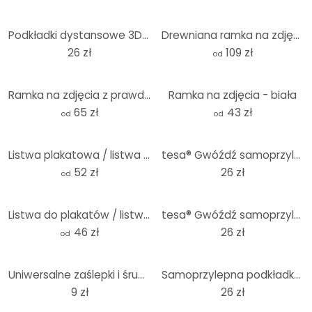
Podkładki dystansowe 3D (6 sztuk)
Drewniana ramka na zdjęcia biała - okrągła
26 zł
109 zł
od
Ramka na zdjęcia z prawdziwego drewna
Ramka na zdjęcia - biała
65 zł
43 zł
od
od
Listwa plakatowa / listwa obrazkowa - drewno
tesa® Gwóźdź samoprzylepny do płócien 1kg 2szt, tapeta i tynk
52 zł
26 zł
od
Listwa do plakatów / listwa do obrazów - czarna
tesa® Gwóźdź samoprzylepny do płócien 2kg 2szt, tapeta i tynk
46 zł
26 zł
od
Uniwersalne zaślepki i śruby 6 x 30 - zestaw 4 sztuk
Samoprzylepna podkładka dystansowa (5 sztuk)
9 zł
26 zł