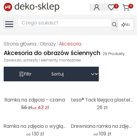
0
0
Produk
Produkty na
AI
Strona główna
Obrazy
Akcesoria
/
/
Akcesoria do obrazów ściennych
29
Produkty
Zawieszki, uchwyty i elementy montażowe
Filtr
-23%
Ramka na zdjęcia - czarna
tesa® Tack klejąca plastelina 80 sztuk
56 zł
43 zł
26 zł
od
Ramka na zdjęcia o wyglądzie drewna - okrągła
Drewniana ramka na zdjęcia czarna - okrągła
130 zł
109 zł
od
od