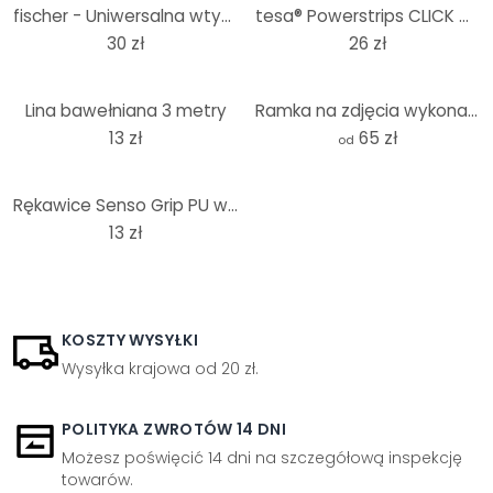
fischer - Uniwersalna wtyczka UX 6 x 35 RH z okrągłym hakiem
tesa® Powerstrips CLICK 4x2 S
30 zł
26 zł
Lina bawełniana 3 metry
Ramka na zdjęcia wykonana z białej płyty MDF - Kwadrat
13 zł
65 zł
od
Rękawice Senso Grip PU w rozmiarze 10
13 zł
KOSZTY WYSYŁKI
Wysyłka krajowa od 20 zł.
POLITYKA ZWROTÓW 14 DNI
Możesz poświęcić 14 dni na szczegółową inspekcję
towarów.