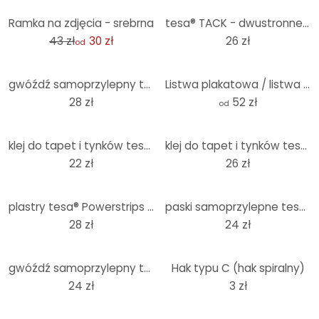
-30%
Ramka na zdjęcia - srebrna
tesa® TACK - dwustronne płatki samoprzylepne 72 szt.
43 zł
30 zł
26 zł
od
gwóźdź samoprzylepny tesa® do tapet i tynku 2x2kg
Listwa plakatowa / listwa obrazkowa - biała
28 zł
52 zł
od
klej do tapet i tynków tesa® 2x1kg
klej do tapet i tynków tesa® 2x2kg
22 zł
26 zł
plastry tesa® Powerstrips CLICK 4x2 M
paski samoprzylepne tesa® do tapet i tynków, 1 kg
28 zł
24 zł
gwóźdź samoprzylepny tesa® do tapet i tynku 2x1kg
Hak typu C (hak spiralny)
24 zł
3 zł