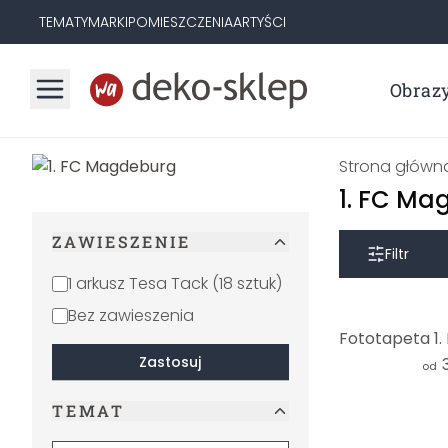
TEMATY
MARKI
POMIESZCZENIA
ARTYŚCI
Obraz
Strona główn
1. FC M
ZAWIESZENIE
Filtr
1 arkusz Tesa Tack (18 sztuk)
Bez zawieszenia
Zastosuj
od
TEMAT