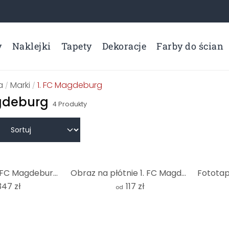
y
Naklejki
Tapety
Dekoracje
Farby do ścian
a
Marki
1. FC Magdeburg
/
/
agdeburg
4
Produkty
Fototapeta 1. FC Magdeburg - choreografia stadionowa
Obraz na płótnie 1. FC Magdeburg - Stadium Choreo
347 zł
117 zł
od