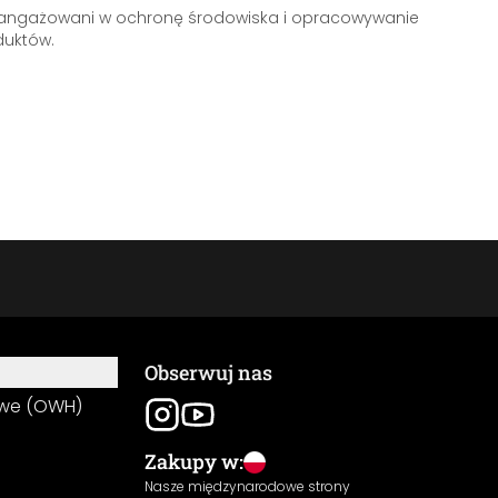
aangażowani w ochronę środowiska i opracowywanie
uktów.
Obserwuj nas
owe (OWH)
Zakupy w:
Nasze międzynarodowe strony