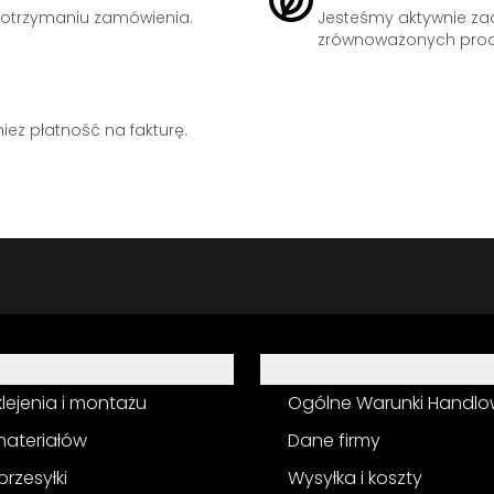
otrzymaniu zamówienia.
Jesteśmy aktywnie z
zrównoważonych prod
eż płatność na fakturę.
Informacja
 klejenia i montażu
Ogólne Warunki Handl
materiałów
Dane firmy
przesyłki
Wysyłka i koszty