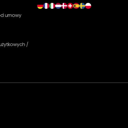
 od umowy
 użytkowych /