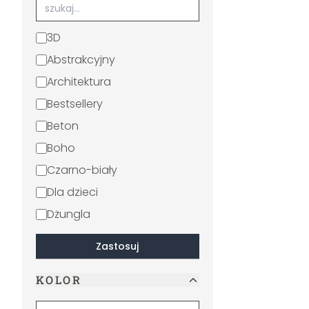
3D
Abstrakcyjny
Architektura
Bestsellery
Beton
Boho
Czarno-biały
Dla dzieci
Dżungla
Erotyzm
Zastosuj
Feminizm
KOLOR
Filmy i telewizja
Geometryczny