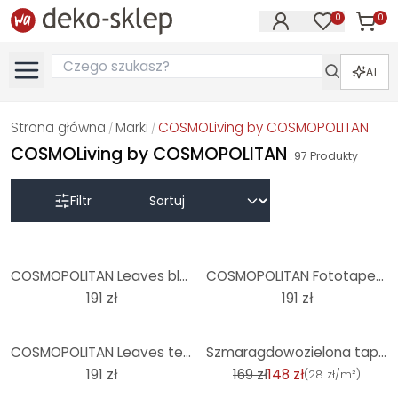
0
0
Produk
Produkty na
AI
Strona główna
Marki
COSMOLiving by COSMOPOLITAN
/
/
COSMOLiving by COSMOPOLITAN
97
Produkty
Filtr
COSMOPOLITAN Leaves blue yellow - Tapeta z włókniny z gradientem kolorów, nowoczesna
COSMOPOLITAN Fototapeta las drzewa ptaki - motyw natury Tapeta z włókniny beżowo-szara
191 zł
191 zł
-12%
COSMOPOLITAN Leaves tendrils blue white - designerska tapeta z włókniny natura
Szmaragdowozielona tapeta COSMOPOLITAN - nowoczesna cętkowana tapeta z włókniny do salonu
191 zł
169 zł
148 zł
(
28 zł/m²
)