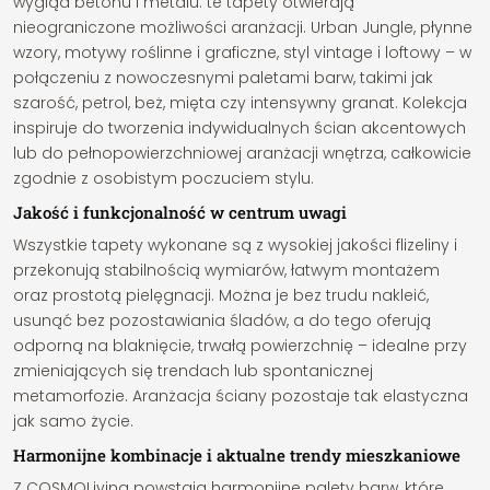
wygląd betonu i metalu: te tapety otwierają
nieograniczone możliwości aranżacji. Urban Jungle, płynne
wzory, motywy roślinne i graficzne, styl vintage i loftowy – w
połączeniu z nowoczesnymi paletami barw, takimi jak
szarość, petrol, beż, mięta czy intensywny granat. Kolekcja
inspiruje do tworzenia indywidualnych ścian akcentowych
lub do pełnopowierzchniowej aranżacji wnętrza, całkowicie
zgodnie z osobistym poczuciem stylu.
Jakość i funkcjonalność w centrum uwagi
Wszystkie tapety wykonane są z wysokiej jakości flizeliny i
przekonują stabilnością wymiarów, łatwym montażem
oraz prostotą pielęgnacji. Można je bez trudu nakleić,
usunąć bez pozostawiania śladów, a do tego oferują
odporną na blaknięcie, trwałą powierzchnię – idealne przy
zmieniających się trendach lub spontanicznej
metamorfozie. Aranżacja ściany pozostaje tak elastyczna
jak samo życie.
Harmonijne kombinacje i aktualne trendy mieszkaniowe
Z COSMOLiving powstają harmonijne palety barw, które