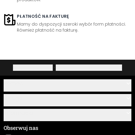
PŁATNOŚĆ NA FAKTURĘ
Mamy do dyspozycji szeroki wybór form płatności.
Również płatność na fakturę.
Polityka prywatności
·
Prawo do odstąpienia od umowy
Pomoc
Kontakt
Usługa
O nas
Instrukcje klejenia i montażu
Informacja
Często zadawane pytania
Przegląd materiałów
Ogólne Warunki Handlowe (OWH)
Obserwuj nas
Śledzenie przesyłki