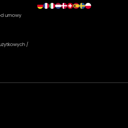
 od umowy
 użytkowych /