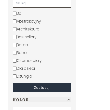
3D
Abstrakcyjny
Architektura
Bestsellery
Beton
Boho
Czarno-biały
Dla dzieci
Dżungla
Erotyzm
Zastosuj
Feminizm
KOLOR
Filmy i telewizja
Geometryczny