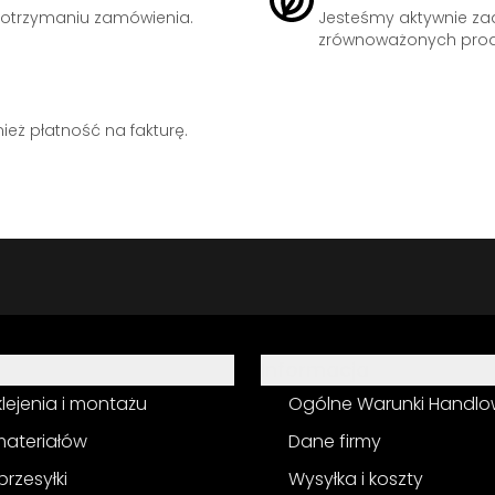
otrzymaniu zamówienia.
Jesteśmy aktywnie z
zrównoważonych prod
eż płatność na fakturę.
Informacja
 klejenia i montażu
Ogólne Warunki Handl
materiałów
Dane firmy
przesyłki
Wysyłka i koszty