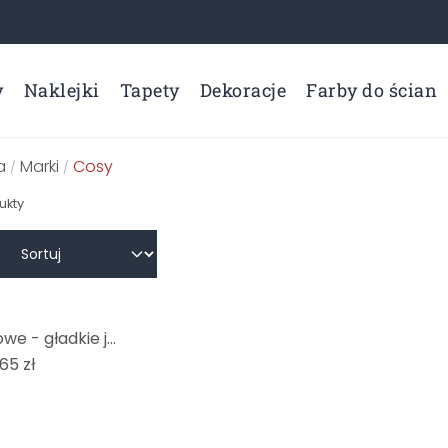
y
Naklejki
Tapety
Dekoracje
Farby do ścian
a
Marki
Cosy
/
/
ukty
Okleiny meblowe - gładkie jasnoczerwone - z kolekcji Cosy
65 zł