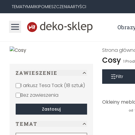
TEMATY
MARKI
POMIESZCZENIA
ARTYŚCI
Obraz
Strona główn
Cosy
1
Prod
ZAWIESZENIE
Filtr
1 arkusz Tesa Tack (18 sztuk)
Bez zawieszenia
Zastosuj
od
TEMAT