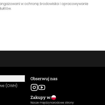
aangażowani w ochronę środowiska i opracowywanie
uktów.
Obserwuj nas
owe (OWH)
Zakupy w:
Nasze międzynarodowe strony