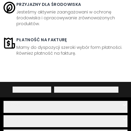
PRZYJAZNY DLA ŚRODOWISKA
Jesteśmy aktywnie zaangażowani w ochronę
środowiska i opracowywanie zrównoważonych
produktów.
PŁATNOŚĆ NA FAKTURĘ
Mamy do dyspozycji szeroki wybór form płatności.
Również płatność na fakturę.
Polityka prywatności
·
Prawo do odstąpienia od umowy
Pomoc
Kontakt
Usługa
O nas