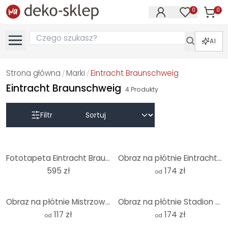
0
0
Produk
Produkty na
AI
Strona główna
Marki
Eintracht Braunschweig
/
/
Eintracht Braunschweig
4
Produkty
Filtr
Fototapeta Eintracht Braunschweig Tribüne Panorama - 384x260 cm
Obraz na płótnie Eintracht Braunschweig Tribüne Panorama
595 zł
174 zł
od
Obraz na płótnie Mistrzowska drużyna Eintracht Braunschweig 1967
Obraz na płótnie Stadion Eintracht Braunschweig - Panorama
117 zł
174 zł
od
od