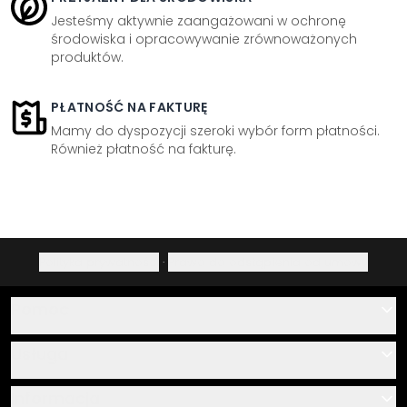
Jesteśmy aktywnie zaangażowani w ochronę
środowiska i opracowywanie zrównoważonych
produktów.
PŁATNOŚĆ NA FAKTURĘ
Mamy do dyspozycji szeroki wybór form płatności.
Również płatność na fakturę.
Polityka prywatności
·
Prawo do odstąpienia od umowy
Pomoc
Kontakt
Usługa
O nas
Instrukcje klejenia i montażu
Informacja