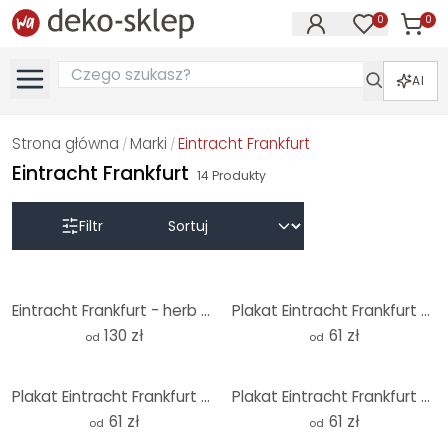
0
0
Produk
Produkty na
AI
Strona główna
Marki
Eintracht Frankfurt
/
/
Eintracht Frankfurt
14
Produkty
Filtr
Eintracht Frankfurt - herb - okrągła fototapeta - tapeta flizelinowa/tapeta flizelinowa samoprzylepn
Plakat Eintracht Frankfurt - Trybuna stadionowa
130 zł
61 zł
od
od
Plakat Eintracht Frankfurt - Retro plakat na ścianę
Plakat Eintracht Frankfurt - zdobywca pucharu 2018
61 zł
61 zł
od
od