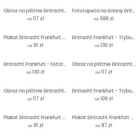
Obraz na płótnie Eintracht Frankfurt - Tylko SGE
Fototapeta na ścianę Eintracht Frankfurt - Stadion Fan Curve
117 zł
599 zł
od
od
Plakat Eintracht Frankfurt - Krzywa kibiców na stadionie
Eintracht Frankfurt - Trybuna stadionu - Fototapeta rundy - tapeta flizelinowa/tapeta flizelinowa sa
61 zł
130 zł
od
od
Eintracht Frankfurt - Fototapeta z retro wzorem dla kibiców - okrągła - tapeta flizelinowa/tapeta fl
Obraz na płótnie Eintracht Frankfurt - Zdobywca Pucharu 2018
130 zł
117 zł
od
od
Obraz na płótnie Eintracht Frankfurt - herb na czarnym tle
Eintracht Frankfurt - Trybuna stadionu - Naklejka na ścianę okrągła
117 zł
109 zł
od
od
Plakat Eintracht Frankfurt - mapa stadionu
Plakat Eintracht Frankfurt - trybuna stadionu - okrągły
61 zł
87 zł
od
od