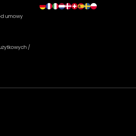
 od umowy
 użytkowych /