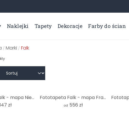
y
Naklejki
Tapety
Dekoracje
Farby do ścian
a
Marki
Falk
/
/
kty
Fototapeta Falk - mapa Niemiec
Fototapeta Falk - mapa Francji
347 zł
556 zł
od