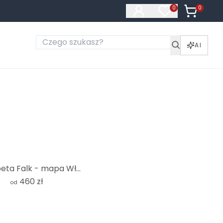
0
Produkty 
0
Produkty na liś
AI
Fototapeta Falk - mapa Włoch
460 zł
od