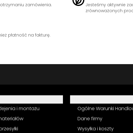
otrzymaniu zamówienia.
Jesteśmy aktywnie z
zrównoważonych prod
eż płatność na fakturę.
Informacja
 klejenia i montażu
Ogólne Warunki Handl
materiałów
Dane firmy
przesyłki
Wysyłka i koszty