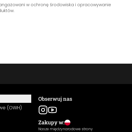
aangażowani w ochronę środowiska i opracowywanie
uktów.
Obserwuj nas
owe (OWH)
Zakupy w:
Nasze międzynarodowe strony