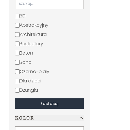
3D
Abstrakcyjny
Architektura
Bestsellery
Beton
Boho
Czarno-biały
Dla dzieci
Dżungla
Erotyzm
Zastosuj
Feminizm
KOLOR
Filmy i telewizja
Geometryczny