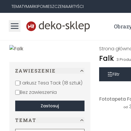
TEMATY
MARKI
POMIESZCZENIA
ARTYŚCI
Obraz
Strona główn
Falk
3
Produ
ZAWIESZENIE
Filtr
1 arkusz Tesa Tack (18 sztuk)
Bez zawieszenia
Zastosuj
od
TEMAT