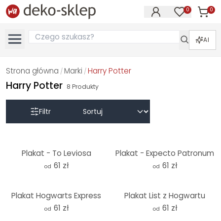
0
0
Produk
Produkty na
AI
Strona główna
Marki
Harry Potter
/
/
Harry Potter
8
Produkty
Filtr
Plakat - To Leviosa
Plakat - Expecto Patronum
61 zł
61 zł
od
od
Plakat Hogwarts Express
Plakat List z Hogwartu
61 zł
61 zł
od
od