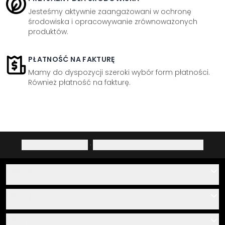
Jesteśmy aktywnie zaangażowani w ochronę
środowiska i opracowywanie zrównoważonych
produktów.
PŁATNOŚĆ NA FAKTURĘ
Mamy do dyspozycji szeroki wybór form płatności.
Również płatność na fakturę.
Polityka prywatności
·
Prawo do odstąpienia od umowy
Pomoc
Kontakt
Usługa
O nas
Instrukcje klejenia i montażu
Informacja