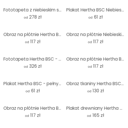
Fototapeta z niebieskim stadionem olimpijskim Hertha BSC
Plakat Hertha BSC Niebieski Stadion Olimpijski
278 zł
61 zł
od
od
Obraz na płótnie Hertha BSC - Pełny Stadion Olimpijski nocą
Obraz na płótnie Niebieski Stadion Olimpijski Hertha BSC
117 zł
117 zł
od
od
Fototapeta Hertha BSC - Pełny Stadion Olimpijski nocą
Obraz na płótnie Hertha BSC - Niebiesko-biała choreografia na Stadionie Olimpijskim
326 zł
117 zł
od
od
Plakat Hertha BSC - pełny Stadion Olimpijski nocą
Obraz tkaniny Hertha BSC - HaHoHe
61 zł
130 zł
od
od
Obraz na płótnie Hertha BSC - HaHoHe
Plakat drewniany Hertha BSC - Niebiesko-biała choreografia na Stadionie Olimpijskim
117 zł
165 zł
od
od