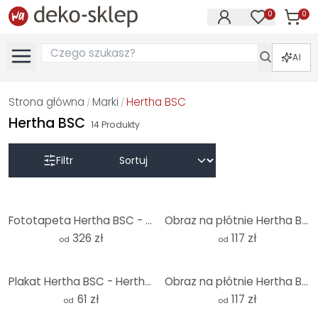
0
0
Produk
Produkty na
AI
Strona główna
Marki
Hertha BSC
/
/
Hertha BSC
14
Produkty
Filtr
Fototapeta Hertha BSC - Hertha choreo na łuku wschodnim
Obraz na płótnie Hertha BSC - Początek meczu na stadionie
326 zł
117 zł
od
od
Plakat Hertha BSC - Hertha Choreo w East Curve
Obraz na płótnie Hertha BSC - Hertha Choreo na łuku wschodnim
61 zł
117 zł
od
od