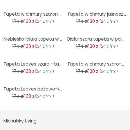
-25%
-25%
Tapeta w chmury szaroniebieska - Tapeta z włókniny z realistycznym motywem nieba
Tapeta w chmury jasnoszara biel - Tapeta z włókniny z delikatnym motywem nieba
174 zł
130 zł
174 zł
130 zł
(
24 zł/m²
)
(
24 zł/m²
)
-25%
-25%
Niebiesko-biała tapeta w chmury - tapeta z włókniny z delikatnym motywem nieba
Biało-szara tapeta w palmy - tapeta z włókniny z tropikalnym wzorem w delikatnych odcieniach
174 zł
130 zł
174 zł
130 zł
(
24 zł/m²
)
(
24 zł/m²
)
-25%
-25%
Tapeta Leaves szara - tapeta z włókniny z wzorem liści w nowoczesnym rozmiarze
Tapeta w chmury szaro-biała - Tapeta z włókniny z delikatnym motywem nieba
174 zł
130 zł
174 zł
130 zł
(
24 zł/m²
)
(
24 zł/m²
)
-25%
Tapeta Leaves beżowo-kremowa - tapeta z włókniny z wzorem liści w naturalnych odcieniach
174 zł
130 zł
(
24 zł/m²
)
Michalsky Living