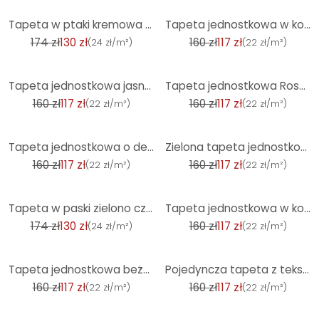
-25%
-27%
Tapeta w ptaki kremowa bordo - Tapeta z włókniny w pawie i kwiaty w stylu vintage
Tapeta jednostkowa w kolorze kremowym o wyglądzie lnu - ponadczasowa i elegancka tapeta teksturowana
174 zł
130 zł
160 zł
117 zł
(
24 zł/m²
)
(
22 zł/m²
)
-27%
-27%
Tapeta jednostkowa jasnoniebieska - tapeta z włókniny o delikatnej fakturze zapewniająca efekt śwież
Tapeta jednostkowa Rosé - tapeta z włókniny o delikatnej fakturze zapewniająca miękką elegancję
160 zł
117 zł
160 zł
117 zł
(
22 zł/m²
)
(
22 zł/m²
)
-27%
-27%
Tapeta jednostkowa o delikatnej fakturze w kolorze kremowym - Ponadczasowa tapeta z włókniny
Zielona tapeta jednostkowa - tapeta z włókniny o delikatnej fakturze i eleganckim wyglądzie
160 zł
117 zł
160 zł
117 zł
(
22 zł/m²
)
(
22 zł/m²
)
-25%
-27%
Tapeta w paski zielono czarna - Tapeta z włókniny z eleganckim wzorem w paski
Tapeta jednostkowa w kolorze kremowym o wyglądzie lnu - subtelna tapeta teksturowana do stylowych po
174 zł
130 zł
160 zł
117 zł
(
24 zł/m²
)
(
22 zł/m²
)
-27%
-27%
Tapeta jednostkowa beżowa - tapeta z włókniny o delikatnej fakturze do ciepłych wnętrz
Pojedyncza tapeta z teksturą w kolorze różowym - nowoczesna tapeta z włókniny
160 zł
117 zł
160 zł
117 zł
(
22 zł/m²
)
(
22 zł/m²
)