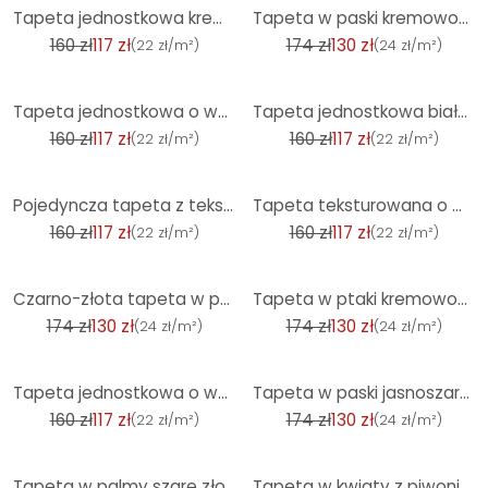
-27%
-25%
Tapeta jednostkowa kremowa - tapeta z włókniny o delikatnej fakturze do ciepłych pomieszczeń mieszka
Tapeta w paski kremowo-szara - Tapeta z włókniny z klasycznym wzorem w paski
160 zł
117 zł
174 zł
130 zł
(
22 zł/m²
)
(
24 zł/m²
)
-27%
-27%
Tapeta jednostkowa o wyglądzie lnu w kolorze jasnoniebieskim - tapeta teksturowana miękka elegancja
Tapeta jednostkowa biała - tapeta z włókniny o delikatnej fakturze i ponadczasowym wyglądzie
160 zł
117 zł
160 zł
117 zł
(
22 zł/m²
)
(
22 zł/m²
)
-27%
-27%
Pojedyncza tapeta z teksturą w kolorze beżowym - elegancka tapeta z włókniny
Tapeta teksturowana o wyglądzie lnu w kolorze ciemnoszarym - elegancka tapeta z włókniny
160 zł
117 zł
160 zł
117 zł
(
22 zł/m²
)
(
22 zł/m²
)
-25%
-25%
Czarno-złota tapeta w palmy - tapeta z włókniny z tropikalnym wzorem i eleganckim połyskiem
Tapeta w ptaki kremowo-szara - tapeta z włókniny w pawie i kwiatowe Próbki w stylu vintage
174 zł
130 zł
174 zł
130 zł
(
24 zł/m²
)
(
24 zł/m²
)
-27%
-25%
Tapeta jednostkowa o wyglądzie lnu i benzyny - tapeta teksturowana, nowoczesna i elegancka
Tapeta w paski jasnoszara ciemnoszara - Tapeta z włókniny z klasycznym wzorem w paski
160 zł
117 zł
174 zł
130 zł
(
22 zł/m²
)
(
24 zł/m²
)
-25%
-35%
Tapeta w palmy szare złoto - tapeta z włókniny z tropikalnym wzorem i eleganckim połyskiem
Tapeta w kwiaty z piwoniami czarna bordo - tapeta w kwiaty