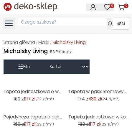
0
0
Produk
Produkty na
AI
Strona główna
Marki
Michalsky Living
/
/
Michalsky Living
53
Produkty
Filtr
-27%
-25%
Tapeta jednostkowa o wyglądzie lnu w kolorze szałwiowej zieleni - tapeta teksturowana zapewniająca p
Tapeta w paski kremowy bordo - Tapeta z włókniny z klasycznym wzorem w paski
160 zł
117 zł
174 zł
130 zł
(
22 zł/m²
)
(
24 zł/m²
)
-27%
-27%
Pojedyncza tapeta o delikatnej fakturze w kolorze szałwiowej zieleni - nowoczesna tapeta z włókniny
Tapeta jednostkowa w kolorze beżowym o wyglądzie lnu - teksturowana tapeta o subtelnej elegancji
160 zł
117 zł
160 zł
117 zł
(
22 zł/m²
)
(
22 zł/m²
)