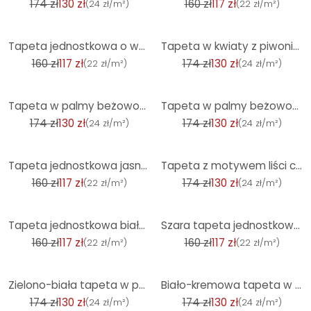
174 zł
130 zł
160 zł
117 zł
(
24 zł/m²
)
(
22 zł/m²
)
-27%
-25%
Tapeta jednostkowa o wyglądzie lnu w kolorze niebiesko-szarym - tapeta teksturowana nowoczesna i pon
Tapeta w kwiaty z piwoniami czarna szara petrol - tapeta z włókniny w stylu vintage
160 zł
117 zł
174 zł
130 zł
(
22 zł/m²
)
(
24 zł/m²
)
-25%
-25%
Tapeta w palmy beżowo-kremowa - tapeta z włókniny z tropikalnym wzorem w naturalnych odcieniach
Tapeta w palmy beżowo-zielona - tapeta z włókniny z tropikalnym wzorem w naturalnych odcieniach
174 zł
130 zł
174 zł
130 zł
(
24 zł/m²
)
(
24 zł/m²
)
-27%
-25%
Tapeta jednostkowa jasnoszara - tapeta z włókniny o delikatnej fakturze do nowoczesnych pomieszczeń
Tapeta z motywem liści ciemnozielona niebieska - Tapeta z włókniny z wzorem w duże liście w naturaln
160 zł
117 zł
174 zł
130 zł
(
22 zł/m²
)
(
24 zł/m²
)
-27%
-27%
Tapeta jednostkowa biała - tapeta z włókniny o delikatnej fakturze i eleganckim wyglądzie
Szara tapeta jednostkowa - tapeta z włókniny o delikatnej fakturze i subtelnej elegancji
160 zł
117 zł
160 zł
117 zł
(
22 zł/m²
)
(
22 zł/m²
)
-25%
-25%
Zielono-biała tapeta w palmy - tapeta z włókniny o tropikalnym wzorze i miękkim wyglądzie
Biało-kremowa tapeta w chmury - tapeta z włókniny z delikatnym motywem nieba
174 zł
130 zł
174 zł
130 zł
(
24 zł/m²
)
(
24 zł/m²
)