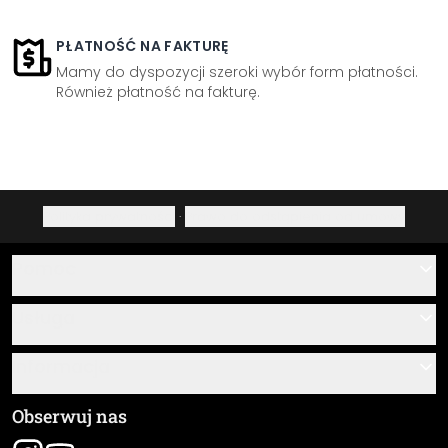
PŁATNOŚĆ NA FAKTURĘ
Mamy do dyspozycji szeroki wybór form płatności.
Również płatność na fakturę.
Polityka prywatności
·
Prawo do odstąpienia od umowy
Pomoc
Kontakt
Usługa
O nas
Instrukcje klejenia i montażu
Informacja
Często zadawane pytania
Przegląd materiałów
Ogólne Warunki Handlowe (OWH)
Obserwuj nas
Śledzenie przesyłki
Dane firmy