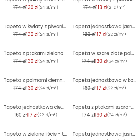
174 zł
130 zł
174 zł
113 zł
(
24 zł/m²
)
(
21 zł/m²
)
-25%
-27%
Tapeta w kwiaty z piwoniami petrol brąz - tapeta z włókniny w stylu vintage
Tapeta jednostkowa jasnoszara - tapeta z włókniny o delikatnej fakturze zapewniająca subtelną elegan
174 zł
130 zł
160 zł
117 zł
(
24 zł/m²
)
(
22 zł/m²
)
-25%
-25%
Tapeta z ptakami zielono czarna - tapeta z włókniny z egzotycznymi pawiami i kwiatowymi próbkami
Tapeta w szare złote palmy - tapeta z włókniny o wyrafinowanym połysku i tropikalnym wzorze
174 zł
130 zł
174 zł
130 zł
(
24 zł/m²
)
(
24 zł/m²
)
-25%
-27%
Tapeta z palmami ciemnozielona czarna - Tapeta z włókniny z tropikalnym wzorem
Tapeta jednostkowa w kolorze szarym o wyglądzie lnu - tapeta teksturowana ponadczasowa elegancja
174 zł
130 zł
160 zł
117 zł
(
24 zł/m²
)
(
22 zł/m²
)
-27%
-25%
Tapeta jednostkowa ciemnoszara - tapeta z włókniny o delikatnej fakturze i nowoczesnym wyglądzie
Tapeta z ptakami szaro-czarna - tapeta z włókniny z egzotycznymi pawiami i motywem kwiatowym
160 zł
117 zł
174 zł
130 zł
(
22 zł/m²
)
(
24 zł/m²
)
-25%
-27%
Tapeta w zielone liście - tapeta z włókniny z wzorem w duże liście w naturalnym stylu
Tapeta jednostkowa jasnoszara - tapeta z włókniny o delikatnej fakturze dla nowoczesnej elegancji