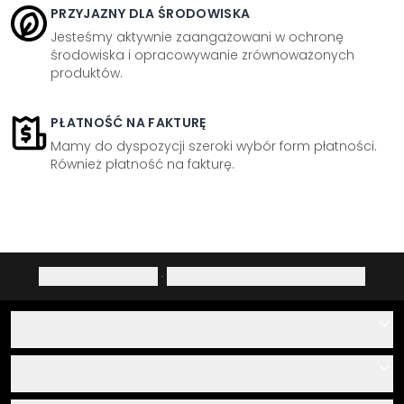
PRZYJAZNY DLA ŚRODOWISKA
Jesteśmy aktywnie zaangażowani w ochronę
środowiska i opracowywanie zrównoważonych
produktów.
PŁATNOŚĆ NA FAKTURĘ
Mamy do dyspozycji szeroki wybór form płatności.
Również płatność na fakturę.
Polityka prywatności
·
Prawo do odstąpienia od umowy
Pomoc
Kontakt
Usługa
O nas