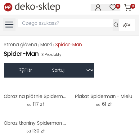
0
0
Produk
Produkty na
AI
Strona główna
Marki
Spider-Man
/
/
Spider-Man
3
Produkty
Filtr
Obraz na płótnie Spiderman - Mielu
Plakat Spiderman - Mielu
117 zł
61 zł
od
od
Obraz tkaniny Spiderman - Mielu
130 zł
od