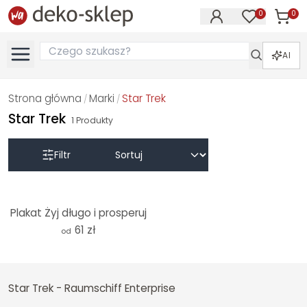
0
0
Produk
Produkty na
AI
Strona główna
Marki
Star Trek
/
/
Star Trek
1
Produkty
Filtr
Plakat Żyj długo i prosperuj
61 zł
od
Star Trek - Raumschiff Enterprise