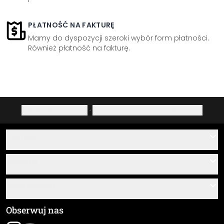
PŁATNOŚĆ NA FAKTURĘ
Mamy do dyspozycji szeroki wybór form płatności.
Również płatność na fakturę.
Polityka prywatności
·
Prawo do odstąpienia od umowy
Pomoc
Kontakt
Usługa
O nas
Instrukcje klejenia i montażu
Informacja
Często zadawane pytania
Przegląd materiałów
Ogólne Warunki Handlowe (OWH)
Obserwuj nas
Śledzenie przesyłki