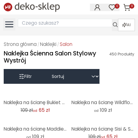
0
0
Produk
Produkty na
AI
Strona główna
Naklejki
Salon
/
/
Naklejka Ścienna Salon Stylowy
450
Produkty
Wystrój
Filtr
-40%
Naklejka na ścianę Bukiet suszonych kwiatów - Okrągła - Treechild
Naklejka na ścianę Wildflowers in chalk look Greige - Bloomery Decor - Round
109 zł
65 zł
109 zł
od
od
-40%
Naklejka na ścianę Maddies Mood - Jota de jai - Round
Naklejka na ścianę Sisi & Seb - Magiczne wieczorne niebo nad morzem - Okrągła
109 zł
109 zł
65 zł
od
od