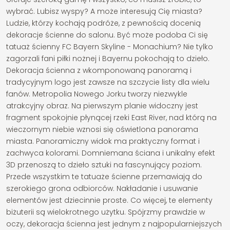
wybrać. Lubisz wyspy? A może interesują Cię miasta?
Ludzie, którzy kochają podróże, z pewnością docenią
dekoracje ścienne do salonu. Być może podoba Ci się
tatuaż ścienny FC Bayern Skyline - Monachium? Nie tylko
zagorzali fani piłki nożnej i Bayernu pokochają to dzieło.
Dekoracja ścienna z wkomponowaną panoramą i
tradycyjnym logo jest zawsze na szczycie listy dla wielu
fanów. Metropolia Nowego Jorku tworzy niezwykle
atrakcyjny obraz. Na pierwszym planie widoczny jest
fragment spokojnie płynącej rzeki East River, nad którą na
wieczornym niebie wznosi się oświetlona panorama
miasta. Panoramiczny widok ma praktyczny format i
zachwyca kolorami. Domniemana ściana i unikalny efekt
3D przenoszą to dzieło sztuki na fascynujący poziom.
Przede wszystkim te tatuaże ścienne przemawiają do
szerokiego grona odbiorców. Nakładanie i usuwanie
elementów jest dziecinnie proste. Co więcej, te elementy
biżuterii są wielokrotnego użytku. Spójrzmy prawdzie w
oczy, dekoracja ścienna jest jednym z najpopularniejszych