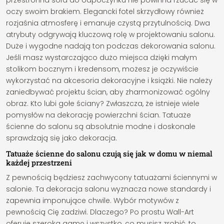
przestronna sofa do odpoczynku nie powinna rzucać się w
oczy swoim brakiem. Elegancki fotel skrzydłowy również
rozjaśnia atmosferę i emanuje czystą przytulnością. Dwa
atrybuty odgrywają kluczową rolę w projektowaniu salonu.
Duże i wygodne nadają ton podczas dekorowania salonu.
Jeśli masz wystarczająco dużo miejsca dzięki małym
stolikom bocznym i kredensom, możesz je oczywiście
wykorzystać na akcesoria dekoracyjne i książki. Nie należy
zaniedbywać projektu ścian, aby zharmonizować ogólny
obraz. Kto lubi gołe ściany? Zwłaszcza, że istnieje wiele
pomysłów na dekorację powierzchni ścian. Tatuaże
ścienne do salonu są absolutnie modne i doskonale
sprawdzają się jako dekoracja.
Tatuaże ścienne do salonu czują się jak w domu w niemal
każdej przestrzeni
Z pewnością będziesz zachwycony tatuażami ściennymi w
salonie. Ta dekoracja salonu wyznacza nowe standardy i
zapewnia imponujące chwile. Wybór motywów z
pewnością Cię zadziwi. Dlaczego? Po prostu Wall-Art
oferuje szeroką gamę i wszystko, co musisz zrobić, to