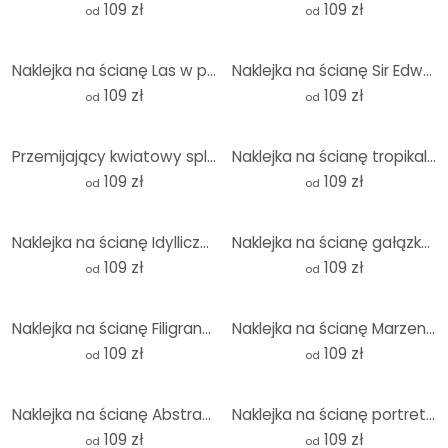
109 zł
109 zł
od
od
Naklejka na ścianę Las w porannej mgle - Maier - Okrągła
Naklejka na ścianę Sir Edward - Kwiecisty wiosenny spacer - Okrągły
109 zł
109 zł
od
od
Przemijający kwiatowy splendor - Treechild - Round
Naklejka na ścianę tropikalna botanika - UN Designs - Okrągła
109 zł
109 zł
od
od
Naklejka na ścianę Idylliczne pola we mgle - Piwnica - Okrągła
Naklejka na ścianę gałązka kwiatowa na złotym tle - Paksoylu - Okrągła
109 zł
109 zł
od
od
Naklejka na ścianę Filigranowe liście Beżowy - Treechild - Okrągły
Naklejka na ścianę Marzenie mniszka lekarskiego na wiosnę - Paksoylu - Okrągła
109 zł
109 zł
od
od
Naklejka na ścianę Abstrakcyjne linie i koła w harmonii - Costa - Round
Naklejka na ścianę portret - Wspomnienia tracą rundę - Hülya
109 zł
109 zł
od
od