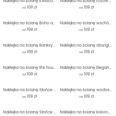
Naklejka na ścianę Kwiatowy blask w ciepłych pastelowych odcieniach | Vintage kwiaty - Paksoylu - Ok
Naklejka na ścianę różowa piwonia - Haase - okrągła
109 zł
109 zł
od
od
Naklejka na ścianę Boho akwarelowe kształty w odcieniach brązu - Costa - Okrągła
Naklejka na ścianę wschód słońca nad górami w Południowym Tyrolu - Okrągłe
109 zł
109 zł
od
od
Naklejka na ścianę Banksy - Kolorowy deszcz - okrągła
Naklejka na ścianę dżungla z papugami zielona - Bloomery Decor - Okrągła
109 zł
109 zł
od
od
Naklejka na ścianę life house on the beach - Rivers - Round
Naklejka na ścianę Elegancja oceanu - Złote strumienie - Alpenglow Workshop - Okrągła
109 zł
109 zł
od
od
Naklejka na ścianę Słońce w kolorze moreli - Cubistika - Okrągła
Naklejka na ścianę wodospad w lesie - okrągła - zdjęcie
109 zł
109 zł
od
od
Naklejka na ścianę Słońce w brzozowym lesie - Kado - Okrągła
Naklejka na ścianę kolorowe liście palmy - Jaszke - Okrągła