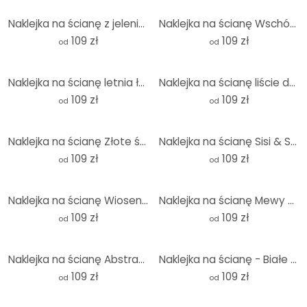
Naklejka na ścianę z jeleniem - okrągła
Naklejka na ścianę Wschód słońca nad pagodą - Roze - Round
109 zł
109 zł
od
od
Naklejka na ścianę letnia łąka z rumiankiem - Annie - okrągła
Naklejka na ścianę liście dżungli zielona akwarela - Bloomery Decor - Okrągła
109 zł
109 zł
od
od
Naklejka na ścianę Złote światło na wieczornym niebie - Bergius - Okrągła
Naklejka na ścianę Sisi & Seb - Pampas - okrągła
109 zł
109 zł
od
od
Naklejka na ścianę Wiosenne przebudzenie - Okrągła
Naklejka na ścianę Mewy na niebie - okrągła
109 zł
109 zł
od
od
Naklejka na ścianę Abstrakcyjne gałęzie w tropikalnym stylu - Costa - Okrągła
Naklejka na ścianę - Białe okrągłe mlecze - Melz
109 zł
109 zł
od
od