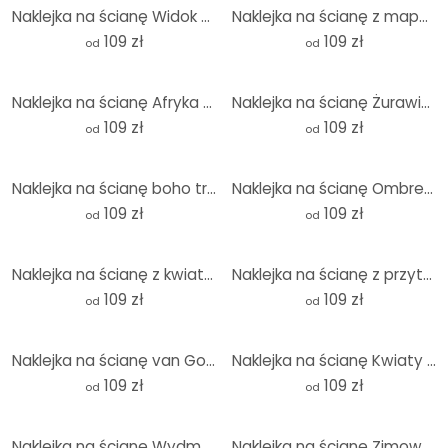
Naklejka na ścianę Widok na jezioro - Okrągły krajobraz - Piwnica
Naklejka na ścianę z mapą Włoch - Rivers - okrągła
109 zł
109 zł
od
od
Naklejka na ścianę Afryka | Krajobraz o zachodzie słońca - Okrągła
Naklejka na ścianę Żurawie w kwiatowym krajobrazie - Bloomery Decor - Okrągła
109 zł
109 zł
od
od
Naklejka na ścianę boho tropikalne liście - Haase - Okrągła
Naklejka na ścianę Ombre - Świt - Okrągła
109 zł
109 zł
od
od
Naklejka na ścianę z kwiatami azjatyckimi - Treechild - Okrągła
Naklejka na ścianę z przytulną parą kapibar - okrągła
109 zł
109 zł
od
od
Naklejka na ścianę van Gogh - Pole pszenicy z cyprysami - Okrągła
Naklejka na ścianę Kwiaty dzikiej łąki w promieniach słońca - Talen - Okrągła
109 zł
109 zł
od
od
Naklejka na ścianę Wydmowa ścieżka na plażę - okrągła - Hobday
Naklejka na ścianę Zimowy poranek w brzoskwiniowych kolorach - Cubistika - Round