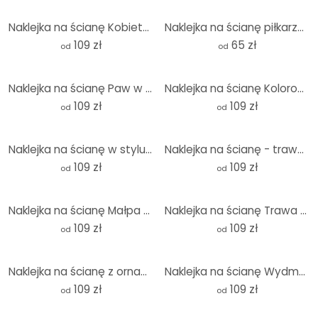
Naklejka na ścianę Kobieta z kolorową koroną z kwiatów - Hülya - Okrągła
Naklejka na ścianę piłkarza FC Bayern Luisa Diaza 2025/26
109 zł
65 zł
od
od
Naklejka na ścianę Paw w tropikalnym ogrodzie na mozaice - Bloomery Decor - Okrągła
Naklejka na ścianę Kolorowa nadmorska wioska latem - Bonne Müller - Okrągła
109 zł
109 zł
od
od
Naklejka na ścianę w stylu vintage z kwiatami na łące - Lola Peacock - Okrągła
Naklejka na ścianę - trawa wydmowa - okrągła
109 zł
109 zł
od
od
Naklejka na ścianę Małpa DJ ze słuchawkami - Magnusson - Okrągła
Naklejka na ścianę Trawa wydmowa w wieczornym słońcu - Treechild - Okrągła
109 zł
109 zł
od
od
Naklejka na ścianę z ornamentem boho o wyglądzie lnu - Bloomery Decor - Okrągła
Naklejka na ścianę Wydmy na holenderskim wybrzeżu - Zwart - okrągła
109 zł
109 zł
od
od