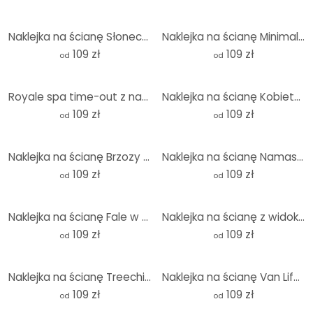
Naklejka na ścianę Słonecznik - okrągła - Disher
Naklejka na ścianę Minimalistyczny szkic gór - Alma - Okrągła
109 zł
109 zł
od
od
Royale spa time-out z naklejką na ścianę w panterkę - Rahner - Round
Naklejka na ścianę Kobieta z kolibrem w gwiaździstą noc - Hülya - Round
109 zł
109 zł
od
od
Naklejka na ścianę Brzozy w złotej porannej rosie - Cui - Okrągła
Naklejka na ścianę Namasté - okrągła
109 zł
109 zł
od
od
Naklejka na ścianę Fale w Sandy Bay - Hobday - Okrągła
Naklejka na ścianę z widokiem na Morze Bałtyckie - okrągła
109 zł
109 zł
od
od
Naklejka na ścianę Treechild - Radość życia kolorowych ludzi - Okrągła
Naklejka na ścianę Van Life - Wakacje nad morzem - Rivers - Okrągła
109 zł
109 zł
od
od