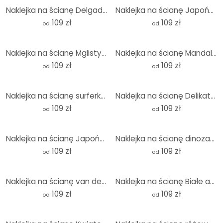
Naklejka na ścianę Delgado - Lśniące mlecze - Okrągła
Naklejka na ścianę Japońska pagoda z kwiatami wiśni - Jaszke - Okrągła
109 zł
109 zł
od
od
Naklejka na ścianę Mglisty las - okrągła
Naklejka na ścianę Mandala Boho złoto-zielona - Bloomery Decor - Okrągła
109 zł
109 zł
od
od
Naklejka na ścianę surferka o zachodzie słońca - Rivers - Round
Naklejka na ścianę Delikatne kontury kobiety - Line Art - Tunaboylu - Okrągła
109 zł
109 zł
od
od
Naklejka na ścianę Japońska świątynia o wschodzie słońca - Roze - Okrągła
Naklejka na ścianę dinozaura T-Rex: Dzikie oblicze prehistorii - Jaszke - Round
109 zł
109 zł
od
od
Naklejka na ścianę van den Helm - Highlander - okrągła
Naklejka na ścianę Białe abstrakcyjne drzewo życia - Grande - Okrągła
109 zł
109 zł
od
od