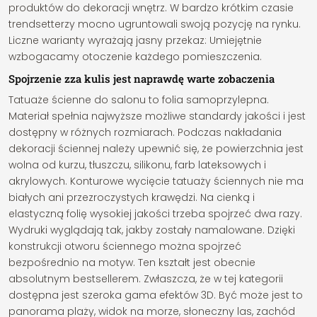
produktów do dekoracji wnętrz. W bardzo krótkim czasie
trendsetterzy mocno ugruntowali swoją pozycję na rynku.
Liczne warianty wyrażają jasny przekaz: Umiejętnie
wzbogacamy otoczenie każdego pomieszczenia.
Spojrzenie zza kulis jest naprawdę warte zobaczenia
Tatuaże ścienne do salonu to folia samoprzylepna.
Materiał spełnia najwyższe możliwe standardy jakości i jest
dostępny w różnych rozmiarach. Podczas nakładania
dekoracji ściennej należy upewnić się, że powierzchnia jest
wolna od kurzu, tłuszczu, silikonu, farb lateksowych i
akrylowych. Konturowe wycięcie tatuaży ściennych nie ma
białych ani przezroczystych krawędzi. Na cienką i
elastyczną folię wysokiej jakości trzeba spojrzeć dwa razy.
Wydruki wyglądają tak, jakby zostały namalowane. Dzięki
konstrukcji otworu ściennego można spojrzeć
bezpośrednio na motyw. Ten kształt jest obecnie
absolutnym bestsellerem. Zwłaszcza, że w tej kategorii
dostępna jest szeroka gama efektów 3D. Być może jest to
panorama plaży, widok na morze, słoneczny las, zachód