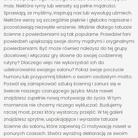
mas. Niektóre rymy lub wersety są pełne mądrości.
Sprawiają, że myślimy, inspirują nas lub wywołują uśmiech.
Niektóre wersy są szczególnie pięknie i głęboko napisane i
pozostawiają niezwykłe wrażenie. Właśnie dlatego tatuaże
ścienne z powiedzeniami są tak popularne. Prawdziwi fani
powiedzeń upiększają swoje domy mądrymi i oryginalnymi
powiedzeniami. Być może również należysz do tej grupy
docelowej i włączasz gry słowne do swojej codziennej
rutyny? Dlaczego więc nie wykorzystać ich do
udekorowania swojego salonu? Pokaż swoje poczucie
humoru lub przypomnij bliskim o swoim osobistym motto.
Pozwól się zainspirować sztuką ścienną i zanurz się w
świecie naszego czarującego języka. Może nawet
znajdziesz zupełnie nową motywację do życia. W tym
momencie nie chcemy niczego wykluczać. Budujemy
raczej most, przez który wystarczy przejść. W tej galerii
znajdziesz sprytne, uspokajające i wyraziste tatuaże
ścienne do salonu, które zapewnią Ci motywację nawet w
ponurych czasach. Stwórz wyraźną deklarację ze swoim