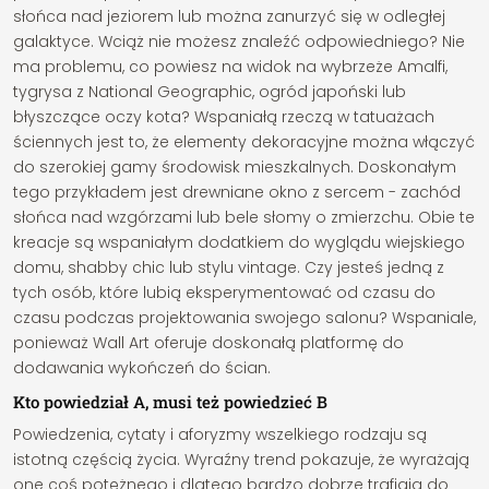
słońca nad jeziorem lub można zanurzyć się w odległej
galaktyce. Wciąż nie możesz znaleźć odpowiedniego? Nie
ma problemu, co powiesz na widok na wybrzeże Amalfi,
tygrysa z National Geographic, ogród japoński lub
błyszczące oczy kota? Wspaniałą rzeczą w tatuażach
ściennych jest to, że elementy dekoracyjne można włączyć
do szerokiej gamy środowisk mieszkalnych. Doskonałym
tego przykładem jest drewniane okno z sercem - zachód
słońca nad wzgórzami lub bele słomy o zmierzchu. Obie te
kreacje są wspaniałym dodatkiem do wyglądu wiejskiego
domu, shabby chic lub stylu vintage. Czy jesteś jedną z
tych osób, które lubią eksperymentować od czasu do
czasu podczas projektowania swojego salonu? Wspaniale,
ponieważ Wall Art oferuje doskonałą platformę do
dodawania wykończeń do ścian.
Kto powiedział A, musi też powiedzieć B
Powiedzenia, cytaty i aforyzmy wszelkiego rodzaju są
istotną częścią życia. Wyraźny trend pokazuje, że wyrażają
one coś potężnego i dlatego bardzo dobrze trafiają do