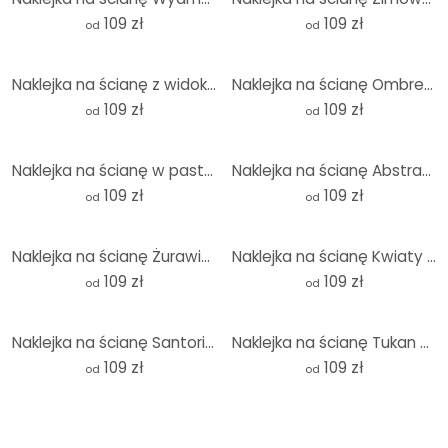
109 zł
109 zł
od
od
Naklejka na ścianę z widokiem na Wybrzeże Amalfi - okrągła
Naklejka na ścianę Ombre - Różowe słońce - Okrągła
109 zł
109 zł
od
od
Naklejka na ścianę w pastelowych kolorach - okrągła
Naklejka na ścianę Abstrakcyjne pierścienie beżowy - Grande - Okrągły
109 zł
109 zł
od
od
Naklejka na ścianę Żurawie nad jeziorem - Bloomery Decor - Okrągła
Naklejka na ścianę Kwiaty - Delikatne okrągłe kwiaty - Treechild
109 zł
109 zł
od
od
Naklejka na ścianę Santorini houses - Rivers - Round
Naklejka na ścianę Tukan w lesie tropikalnym - Bloomery Decor - Okrągła
109 zł
109 zł
od
od