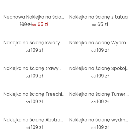
-40%
Neonowa Naklejka na ścianę od Mielu - okrągła podświetlana dekoracja dla fanów sneakersów
Naklejka na ścianę z tatuażem zawodnika FC Bayern Jamala Musiala 2025/26
109 zł
65 zł
65 zł
od
od
Naklejka na ścianę kwiaty - Kolorowe maki okrągłe - Disher
Naklejka na ścianę Wydma na plaży o zachodzie słońca - Okrągła
109 zł
109 zł
od
od
Naklejka na ścianę trawy w pastelowych kolorach - okrągła - Treechild
Naklejka na ścianę Spokojna plaża o zachodzie słońca - Rivers - Okrągła
109 zł
109 zł
od
od
Naklejka na ścianę Treechild - Zachód słońca nad wydmami - Okrągła
Naklejka na ścianę Turner - Zachód słońca nad jeziorem - Okrągła
109 zł
109 zł
od
od
Naklejka na ścianę Abstrakcyjna geometria w równowadze - Ristova - Okrągła
Naklejka na ścianę wydmy plażowe - okrągła
109 zł
109 zł
od
od