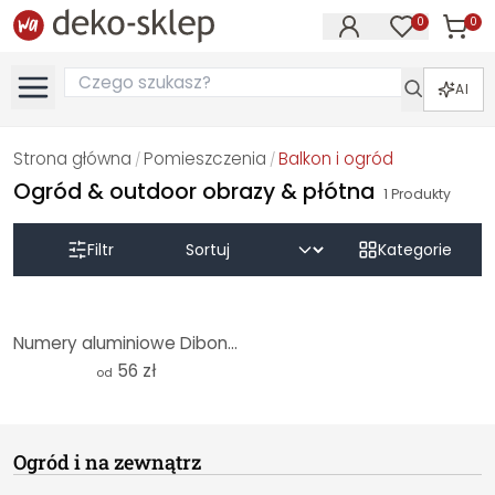
0
0
Produk
Produkty na
AI
Strona główna
Pomieszczenia
Balkon i ogród
/
/
Ogród & outdoor obrazy & płótna
1
Produkty
Filtr
Kategorie
Numery aluminiowe Dibond - Numery domów - Efekt złota
56 zł
od
Ogród i na zewnątrz