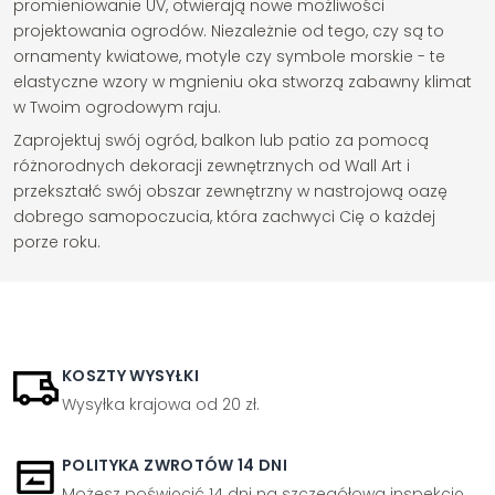
promieniowanie UV, otwierają nowe możliwości
projektowania ogrodów. Niezależnie od tego, czy są to
ornamenty kwiatowe, motyle czy symbole morskie - te
elastyczne wzory w mgnieniu oka stworzą zabawny klimat
w Twoim ogrodowym raju.
Zaprojektuj swój ogród, balkon lub patio za pomocą
różnorodnych dekoracji zewnętrznych od Wall Art i
przekształć swój obszar zewnętrzny w nastrojową oazę
dobrego samopoczucia, która zachwyci Cię o każdej
porze roku.
KOSZTY WYSYŁKI
Wysyłka krajowa od 20 zł.
POLITYKA ZWROTÓW 14 DNI
Możesz poświęcić 14 dni na szczegółową inspekcję