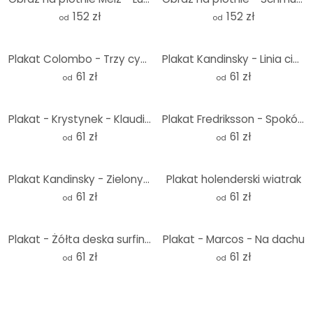
152 zł
152 zł
od
od
Plakat Colombo - Trzy cyprysy na drodze
Plakat Kandinsky - Linia ciągła
61 zł
61 zł
od
od
Plakat - Krystynek - Klaudia
Plakat Fredriksson - Spokój ducha
61 zł
61 zł
od
od
Plakat Kandinsky - Zielony i czerwony
Plakat holenderski wiatrak
61 zł
61 zł
od
od
Plakat - Żółta deska surfingowa
Plakat - Marcos - Na dachu
61 zł
61 zł
od
od