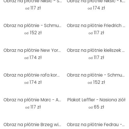
Obraz na płótnie Niksic - Sztuka Afryki
Obraz na płótnie Niksic - Księżniczka kwiat - Panorama
117 zł
174 zł
od
od
Obraz na płótnie - Schmucker - Twarze
Obraz na płótnie Friedrich - The Watzmann
152 zł
117 zł
od
od
Obraz na płótnie New York nocą 3
Obraz na płótnie kieliszek do wina czarny/biały
174 zł
117 zł
od
od
Obraz na płótnie rafa koralowa
Obraz na płótnie - Schmucker - Salsa
174 zł
152 zł
od
od
Obraz na płótnie Marc - Abstrakcyjne kształty II
Plakat Leffler - Nasiona ziół
117 zł
65 zł
od
od
Obraz na płótnie Brzeg wieczorem
Obraz na płótnie Fedrau - Blended