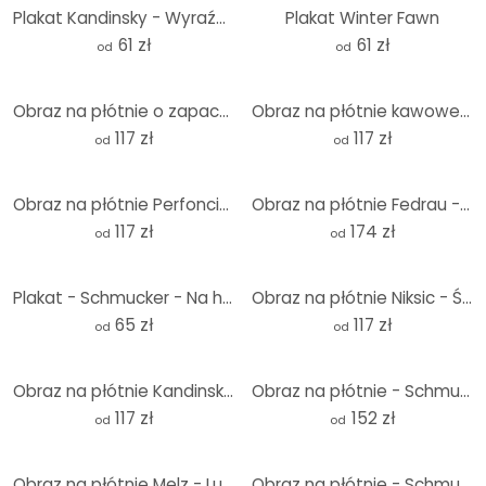
Plakat Kandinsky - Wyraźne połączenie
Plakat Winter Fawn
61 zł
61 zł
od
od
Obraz na płótnie o zapachu kawy
Obraz na płótnie kawowe marzenia
117 zł
117 zł
od
od
Obraz na płótnie Perfoncio - Kawa rustykalna
Obraz na płótnie Fedrau - Rozlany - Panorama
117 zł
174 zł
od
od
Plakat - Schmucker - Na horyzoncie
Obraz na płótnie Niksic - Świt
65 zł
117 zł
od
od
Obraz na płótnie Kandinsky - Linia ciągła
Obraz na płótnie - Schmucker - miasto katedralne
117 zł
152 zł
od
od
Obraz na płótnie Melz - Ludzie - kwadrat
Obraz na płótnie - Schmucker - Tancerka z mewą