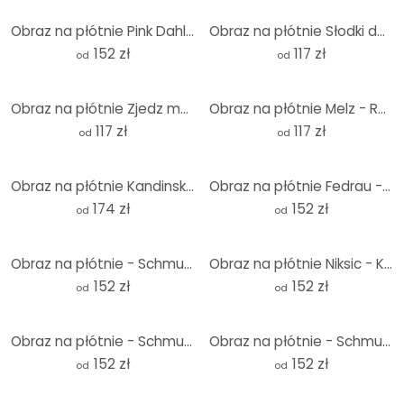
Obraz na płótnie Pink Dahlia
Obraz na płótnie Słodki deser
152 zł
117 zł
od
od
Obraz na płótnie Zjedz mnie!
Obraz na płótnie Melz - Razem
117 zł
117 zł
od
od
Obraz na płótnie Kandinsky - Do różu
Obraz na płótnie Fedrau - Afryka
174 zł
152 zł
od
od
Obraz na płótnie - Schmucker - Cztery tancerki
Obraz na płótnie Niksic - Kawałek naszej ziemi
152 zł
152 zł
od
od
Obraz na płótnie - Schmucker - Oto jestem
Obraz na płótnie - Schmucker - Cora z piórami
152 zł
152 zł
od
od