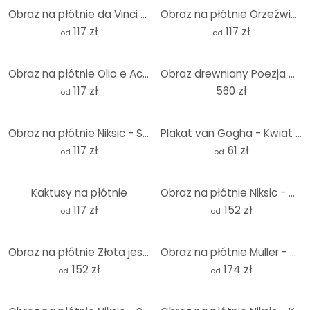
Obraz na płótnie da Vinci - Rysunek proporcji
Obraz na płótnie Orzeźwiające owoce
117 zł
117 zł
od
od
Obraz na płótnie Olio e Aceto
Obraz drewniany Poezja mniszka lekarskiego - Panorama
117 zł
560 zł
od
Obraz na płótnie Niksic - Spójność
Plakat van Gogha - Kwiat migdałowca
117 zł
61 zł
od
od
Kaktusy na płótnie
Obraz na płótnie Niksic - W drodze w Afryce
117 zł
152 zł
od
od
Obraz na płótnie Złota jesień
Obraz na płótnie Müller - Drzewo klonowe - Panorama
152 zł
174 zł
od
od