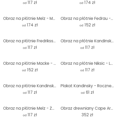
117 zł
174 zł
od
od
Obraz na płótnie Melz - Mały motyl - Panorama
Obraz na płótnie Fedrau - Kodowanie
174 zł
152 zł
od
od
Obraz na płótnie Fredriksson - Spokój ducha
Obraz na płótnie Kandinsky - Dwa ruchy
117 zł
117 zł
od
od
Obraz na płótnie Macke - Jasny dom
Obraz na płótnie Niksic - Letnia bryza
152 zł
117 zł
od
od
Obraz na płótnie Kandinsky - coroczny prezent dla Towarzystwa Kandinsky'ego
Plakat Kandinsky - Roczne wydanie dla Towarzystwa Kandinsky'ego
117 zł
61 zł
od
od
Obraz na płótnie Melz - Żółty mak
Obraz drewniany Cape Arkona - 40x41,5 cm
117 zł
352 zł
od