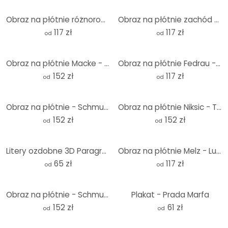
Obraz na płótnie różnorodność ziół 01
Obraz na płótnie zachód słońca nad morzem
117 zł
117 zł
od
od
Obraz na płótnie Macke - Dama w zielonym żakiecie
Obraz na płótnie Fedrau - Visite
152 zł
117 zł
od
od
Obraz na płótnie - Schmucker - Idealny dzień
Obraz na płótnie Niksic - Tango
152 zł
152 zł
od
od
Litery ozdobne 3D Paragraph
Obraz na płótnie Melz - Ludzie 02
65 zł
117 zł
od
od
Obraz na płótnie - Schmucker - Bądź wolny
Plakat - Prada Marfa
152 zł
61 zł
od
od