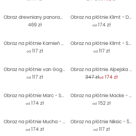
Obraz drewniany panorama plaży - Panorama
Obraz na płótnie Klimt - Drzewo życia
469 zł
174 zł
od
Obraz na płótnie Kamień w piasku 2
Obraz na płótnie Klimt - Spełnienie
117 zł
117 zł
od
od
-50%
Obraz na płótnie van Gogh - Słoneczniki
Obraz na płótnie Alpejska panorama
117 zł
347 zł
174 zł
od
od
Obraz na płótnie Marc - Stajnie
Obraz na płótnie Macke - Promenada
174 zł
152 zł
od
od
Obraz na płótnie Mucha - Pióro
Obraz na płótnie Niksic - Światło i krajobraz
174 zł
117 zł
od
od