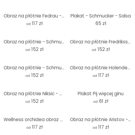
Obraz na płótnie Fedrau - Flor
Plakat - Schmucker - Salsa
117 zł
65 zł
od
Obraz na płótnie - Schmucker - Na horyzoncie
Obraz na płótnie Fredriksson - Światło dzienne - Kwadrat
152 zł
152 zł
od
od
Obraz na płótnie - Schmucker - Allegro
Obraz na płótnie Holenderski wiatrak
152 zł
117 zł
od
od
Obraz na płótnie Niksic - Czerwony mak
Plakat Pij więcej ginu
152 zł
61 zł
od
od
Wellness orchidea obraz na płótnie
Obraz na płótnie Aristov - Herbata z września
117 zł
117 zł
od
od