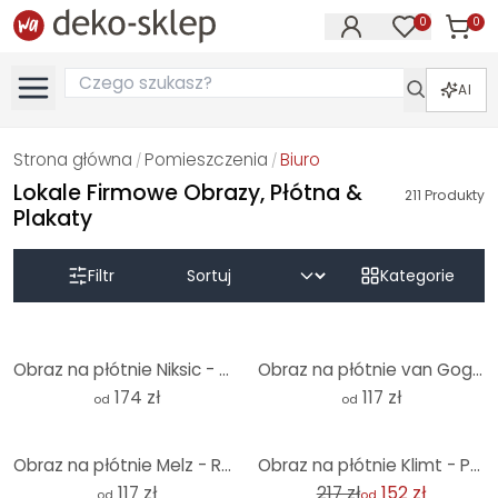
0
0
Produk
Produkty na
AI
Strona główna
Pomieszczenia
Biuro
/
/
Lokale Firmowe Obrazy, Płótna &
211
Produkty
Plakaty
Filtr
Kategorie
Obraz na płótnie Niksic - Golden Eye - Panorama
Obraz na płótnie van Gogh - Kwiat migdałowca
174 zł
117 zł
od
od
-30%
Obraz na płótnie Melz - Razem
Obraz na płótnie Klimt - Pocałunek
117 zł
217 zł
152 zł
od
od