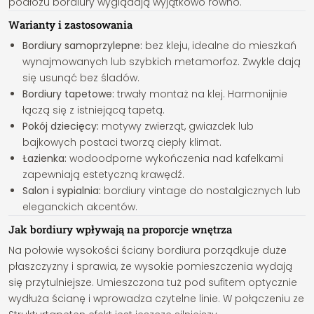
podłożu bordiury wyglądają wyjątkowo równo.
Warianty i zastosowania
Bordiury samoprzylepne:
bez kleju, idealne do mieszkań
wynajmowanych lub szybkich metamorfoz. Zwykle dają
się usunąć bez śladów.
Bordiury tapetowe:
trwały montaż na klej. Harmonijnie
łączą się z istniejącą tapetą.
Pokój dziecięcy:
motywy zwierząt, gwiazdek lub
bajkowych postaci tworzą ciepły klimat.
Łazienka:
wodoodporne wykończenia nad kafelkami
zapewniają estetyczną krawędź.
Salon i sypialnia:
bordiury vintage do nostalgicznych lub
eleganckich akcentów.
Jak bordiury wpływają na proporcje wnętrza
Na połowie wysokości ściany bordiura porządkuje duże
płaszczyzny i sprawia, że wysokie pomieszczenia wydają
się przytulniejsze. Umieszczona tuż pod sufitem optycznie
wydłuża ścianę i wprowadza czytelne linie. W połączeniu ze