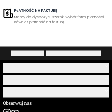
PŁATNOŚĆ NA FAKTURĘ
Mamy do dyspozycji szeroki wybór form płatności.
Również płatność na fakturę.
Polityka prywatności
·
Prawo do odstąpienia od umowy
Pomoc
Kontakt
Usługa
O nas
Instrukcje klejenia i montażu
Informacja
Często zadawane pytania
Przegląd materiałów
Ogólne Warunki Handlowe (OWH)
Obserwuj nas
Śledzenie przesyłki
Dane firmy