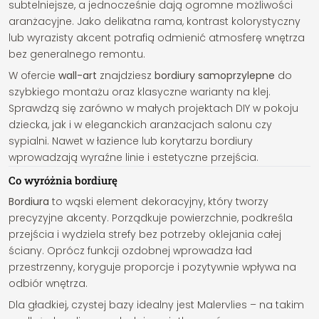
subtelniejsze, a jednocześnie dają ogromne możliwości
aranżacyjne. Jako delikatna rama, kontrast kolorystyczny
lub wyrazisty akcent potrafią odmienić atmosferę wnętrza
bez generalnego remontu.
W ofercie
wall-art
znajdziesz
bordiury samoprzylepne
do
szybkiego montażu oraz klasyczne warianty na klej.
Sprawdzą się zarówno w małych projektach DIY w pokoju
dziecka, jak i w eleganckich aranżacjach salonu czy
sypialni. Nawet w łazience lub korytarzu bordiury
wprowadzają wyraźne linie i estetyczne przejścia.
Co wyróżnia bordiurę
Bordiura
to wąski element dekoracyjny, który tworzy
precyzyjne akcenty. Porządkuje powierzchnie, podkreśla
przejścia i wydziela strefy bez potrzeby oklejania całej
ściany. Oprócz funkcji ozdobnej wprowadza ład
przestrzenny, koryguje proporcje i pozytywnie wpływa na
odbiór wnętrza.
Dla gładkiej, czystej bazy idealny jest Malervlies – na takim