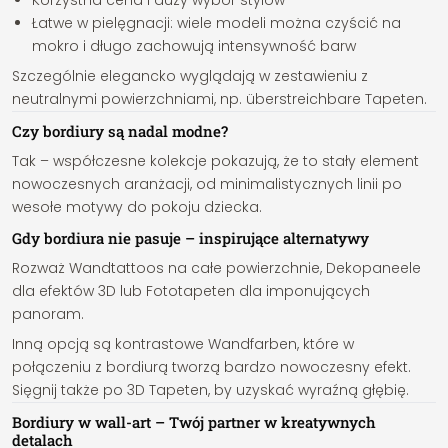
Korzystna cena i duży wybór stylów
Łatwe w pielęgnacji: wiele modeli można czyścić na
mokro i długo zachowują intensywność barw
Szczególnie elegancko wyglądają w zestawieniu z
neutralnymi powierzchniami, np. überstreichbare Tapeten.
Czy bordiury są nadal modne?
Tak – współczesne kolekcje pokazują, że to stały element
nowoczesnych aranżacji, od minimalistycznych linii po
wesołe motywy do pokoju dziecka.
Gdy bordiura nie pasuje – inspirujące alternatywy
Rozważ Wandtattoos na całe powierzchnie, Dekopaneele
dla efektów 3D lub Fototapeten dla imponujących
panoram.
Inną opcją są kontrastowe Wandfarben, które w
połączeniu z bordiurą tworzą bardzo nowoczesny efekt.
Sięgnij także po 3D Tapeten, by uzyskać wyraźną głębię.
Bordiury w wall-art – Twój partner w kreatywnych
detalach