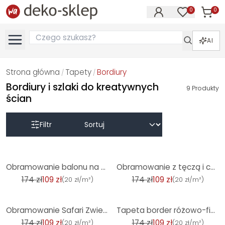
0
0
Produk
Produkty na
AI
Strona główna
Tapety
Bordiury
/
/
Bordiury i szlaki do kreatywnych
9
Produkty
ścian
Filtr
-37%
-37%
Obramowanie balonu na ogrzane powietrze Różowy Niebieski Beżowy - Obramowanie pokoju dziecięcego z p
Obramowanie z tęczą i chmurami w kolorze niebieskim - Obramowanie pokoju dziecięcego z ptakami
174 zł
109 zł
174 zł
109 zł
(
20 zł/m²
)
(
20 zł/m²
)
-37%
-37%
Obramowanie Safari Zwierzęta w kolorze beżowym - Obramowanie z żyrafą, zebrą i słoniem
Tapeta border różowo-fioletowy z ptakiem - wąs kwiatowy i motyw natury
174 zł
109 zł
174 zł
109 zł
(
20 zł/m²
)
(
20 zł/m²
)