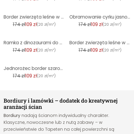
-37%
-37%
Border zwierzęta leśne w kolorze zielono-szarym - border z motywem zwierzęcym z niedźwiedziem i jele
Obramowanie cyrku jasnobeżowe kolorowe - obramowanie ścienne ze zwierzętami cyrkowymi i namiotem
174 zł
109 zł
174 zł
109 zł
(
20 zł/m²
)
(
20 zł/m²
)
-37%
-37%
Ramka z dinozaurami do pokoju dziecięcego beżowo-zielono-niebieska - dekoracja z prehistorycznym mot
Border zwierzęta leśne w kolorze beżowo-różowym - border z motywem zwierzęcym z niedźwiedziem i jele
174 zł
109 zł
174 zł
109 zł
(
20 zł/m²
)
(
20 zł/m²
)
-37%
Jednorożec border szaro-biały - Border do pokoju dziewczynki - Tapeta dziecięca z mitycznymi stworze
174 zł
109 zł
(
20 zł/m²
)
Bordiury i lamówki – dodatek do kreatywnej
aranżacji ścian
Bordiury
nadają ścianom indywidualny charakter.
Klasyczne, nowoczesne lub z nutą zabawy – w
przeciwieństwie do Tapeten na całej powierzchni są