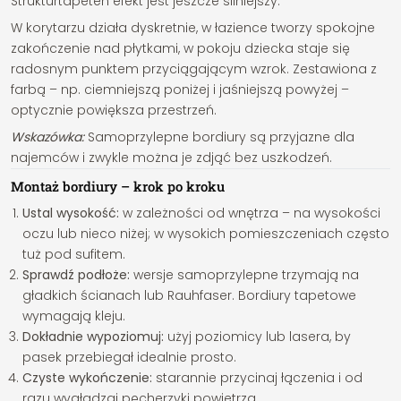
Strukturtapeten efekt jest jeszcze silniejszy.
W korytarzu działa dyskretnie, w łazience tworzy spokojne
zakończenie nad płytkami, w pokoju dziecka staje się
radosnym punktem przyciągającym wzrok. Zestawiona z
farbą – np. ciemniejszą poniżej i jaśniejszą powyżej –
optycznie powiększa przestrzeń.
Wskazówka:
Samoprzylepne bordiury są przyjazne dla
najemców i zwykle można je zdjąć bez uszkodzeń.
Montaż bordiury – krok po kroku
Ustal wysokość:
w zależności od wnętrza – na wysokości
oczu lub nieco niżej; w wysokich pomieszczeniach często
tuż pod sufitem.
Sprawdź podłoże:
wersje samoprzylepne trzymają na
gładkich ścianach lub Rauhfaser. Bordiury tapetowe
wymagają kleju.
Dokładnie wypoziomuj:
użyj poziomicy lub lasera, by
pasek przebiegał idealnie prosto.
Czyste wykończenie:
starannie przycinaj łączenia i od
razu wygładzaj pęcherzyki powietrza.