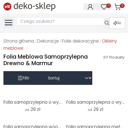
0
0
Produk
Produkty na
AI
Strona główna
Dekoracje
Folie dekoracyjne
Okleiny
/
/
/
meblowe
Folia Meblowa Samoprzylepna
217
Produkty
Drewno & Marmur
Filtr
Folia samoprzylepna o wyglądzie starego drewna jasny dąb - folia meblowa, panel ścienny do kuchni, f
Folia samoprzylepna o wyglądzie kamienia, jasne lastryko - folia meblowa, panel ścienny do kuchni, f
29 zł
29 zł
od
od
Folia samoprzylepna wood look ciemny dąb - folia meblowa, panel ścienny do kuchni, folia łazienkowa,
Folia samoprzylepna metal look, szczotkowany antracyt - folia meblowa, panel ścienny do kuchni, foli