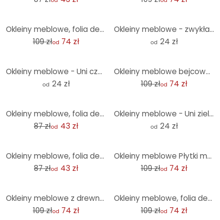
od
od
-32%
Okleiny meblowe, folia dekoracyjna - do wycierania - czerwone płytki
Okleiny meblowe - zwykła limonkowa zieleń
109 zł
74 zł
24 zł
od
od
-32%
Okleiny meblowe - Uni czerwony
Okleiny meblowe bejcowane drewno miętowe
24 zł
109 zł
74 zł
od
od
-50%
Okleiny meblowe, folia dekoracyjna - ścieralna - Stare litery 01
Okleiny meblowe - Uni zielony
87 zł
43 zł
24 zł
od
od
-50%
-32%
Okleiny meblowe, folia dekoracyjna - do wycierania - Marble 04
Okleiny meblowe Płytki marokańskie
87 zł
43 zł
109 zł
74 zł
od
od
-32%
-32%
Okleiny meblowe z drewna shabby
Okleiny meblowe, folia dekoracyjna - do wycierania - stokrotki
109 zł
74 zł
109 zł
74 zł
od
od