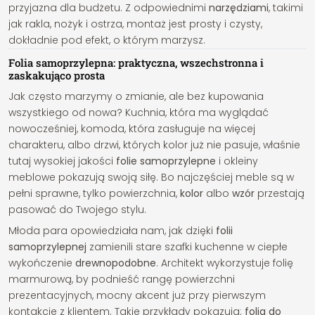
przyjazna dla budżetu. Z odpowiednimi
narzędziami
, takimi
jak rakla, nożyk i ostrza, montaż jest prosty i czysty,
dokładnie pod efekt, o którym marzysz.
Folia samoprzylepna: praktyczna, wszechstronna i
zaskakująco prosta
Jak często marzymy o zmianie, ale bez kupowania
wszystkiego od nowa? Kuchnia, która ma wyglądać
nowocześniej, komoda, która zasługuje na więcej
charakteru, albo drzwi, których kolor już nie pasuje, właśnie
tutaj wysokiej jakości
folie samoprzylepne
i okleiny
meblowe pokazują swoją siłę. Bo najczęściej meble są w
pełni sprawne, tylko powierzchnia,
kolor
albo
wzór
przestają
pasować do Twojego stylu.
Młoda para opowiedziała nam, jak dzięki
folii
samoprzylepnej
zamienili stare szafki kuchenne w ciepłe
wykończenie
drewnopodobne
. Architekt wykorzystuje folię
marmurową, by podnieść rangę powierzchni
prezentacyjnych, mocny akcent już przy pierwszym
kontakcie z klientem. Takie przykłady pokazują:
folia do