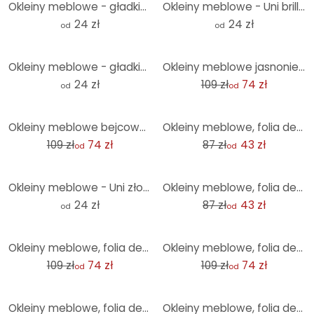
Okleiny meblowe - gładkie kremowe
Okleiny meblowe - Uni brilliant blue
24 zł
24 zł
od
od
-32%
Okleiny meblowe - gładkie turkusowo-niebieskie
Okleiny meblowe jasnoniebieskie
24 zł
109 zł
74 zł
od
od
-32%
-50%
Okleiny meblowe bejcowane na niebiesko
Okleiny meblowe, folia dekoracyjna - do wycierania - niebieska mozaika
109 zł
74 zł
87 zł
43 zł
od
od
-50%
Okleiny meblowe - Uni złoty żółty
Okleiny meblowe, folia dekoracyjna - do wycierania - Marble 08
24 zł
87 zł
43 zł
od
od
-32%
-32%
Okleiny meblowe, folia dekoracyjna - do wycierania - różowe róże02
Okleiny meblowe, folia dekoracyjna - do wycierania - piłka nożna
109 zł
74 zł
109 zł
74 zł
od
od
-32%
-32%
Okleiny meblowe, folia dekoracyjna - do wycierania - blaty obrotowe
Okleiny meblowe, folia dekoracyjna - do wycierania - róże i motyle