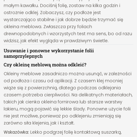
małym kawałku. Dociśnij folię, zostaw na kilka godzin i
ostrożnie odklej. Zobaczysz, czy podłoże jest
wystarczająco stabilne i jak dobrze będzie trzymać się
okleina meblowa. Zwłaszcza przy foliach
drewnopodobnych i wzorzystych test ma sens, bo od razu
widzisz, jak efekt wygląda w prawdziwym świetle.
Usuwanie i ponowne wykorzystanie folii
samoprzylepnych
Czy okleinę meblową można odkleić?
Okleiny meblowe zasadniczo można usunąć, w zależności
od podłoża i czasu od aplikacji. Z czasem klej mocniej
wiąże się z powierzchnią, dlatego podczas odklejania
czasem potrzeba cierpliwości. Na delikatnych materiałach,
takich jak cienka okleina fornirowa lub starsze warstwy
lakieru, mogą pojawić się lekkie ślady. Ponowne użycie folii
nie jest możliwe, ponieważ po odklejeniu zmieniają się
zarówno siła klejenia, jak i kształt.
Wskazówka:
Lekko podgrzej folię kontaktową suszarką,