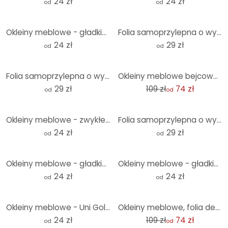
24 zł
24 zł
od
od
Okleiny meblowe - gładkie, jasnoszare
Folia samoprzylepna o wyglądzie metalu, szczotkowane złoto - folia meblowa, panel ścienny do kuchni,
24 zł
29 zł
od
od
-32%
Folia samoprzylepna o wyglądzie marmuru, czarno-biała - folia meblowa, panel ścienny do kuchni, foli
Okleiny meblowe bejcowane drewno natura
29 zł
109 zł
74 zł
od
od
Okleiny meblowe - zwykłe brązowe
Folia samoprzylepna o wyglądzie marmuru, biało-szara - folia meblowa, panel ścienny do kuchni, folia
24 zł
29 zł
od
od
Okleiny meblowe - gładkie ciemnoniebieskie
Okleiny meblowe - gładkie turkusowe
24 zł
24 zł
od
od
-32%
Okleiny meblowe - Uni Gold
Okleiny meblowe, folia dekoracyjna - do wycierania - retro
24 zł
109 zł
74 zł
od
od