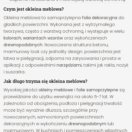
Czym jest okleina meblowa?
Okleina meblowa to samoprzylepna
folia dekoracyjna
do
gładkich powierzchni. Wykonana jest z wytrzymałego
tworzywa, często z warstwą ochronną, i występuje w wielu
kolorach
,
wariantach wzorów
oraz wykończeniach
drewnopodobnych
. Nowoczesna struktura betonu,
marmurowy look czy jednolity design: powierzchnia jest
łatwa w pielęgnacji, odporna na zarysowania i prosta w
aplikacji z odpowiednimi
narzędziami
, takimi jak rakla, nożyk
i suszarka.
Jak długo trzyma się okleina meblowa?
Wysokiej jakości
okleiny meblowe
i
folie samoprzylepne
są
przewidziane do użytku wewnątrz na około 5-7 lat. W
zależności od obciążenia, podłoża i pielęgnacji trwałość
może być wyraźnie dłuższa, szczególnie przy
nowoczesnych, wzmocnionych powierzchniach
dekoracyjnych w wykończeniu
drewnopodobnym
lub
marmurowym. W kuchniach i pomieszczeniach wilgotnych