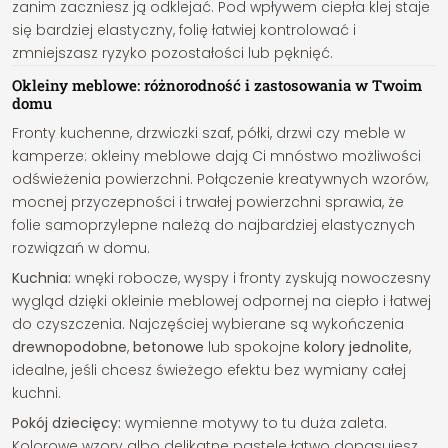
zanim zaczniesz ją odklejać. Pod wpływem ciepła klej staje
się bardziej elastyczny, folię łatwiej kontrolować i
zmniejszasz ryzyko pozostałości lub pęknięć.
Okleiny meblowe: różnorodność i zastosowania w Twoim
domu
Fronty kuchenne, drzwiczki szaf, półki, drzwi czy meble w
kamperze: okleiny meblowe dają Ci mnóstwo możliwości
odświeżenia powierzchni. Połączenie kreatywnych wzorów,
mocnej przyczepności i trwałej powierzchni sprawia, że
folie samoprzylepne należą do najbardziej elastycznych
rozwiązań w domu.
Kuchnia:
wnęki robocze, wyspy i fronty zyskują nowoczesny
wygląd dzięki okleinie meblowej odpornej na ciepło i łatwej
do czyszczenia. Najczęściej wybierane są wykończenia
drewnopodobne
,
betonowe
lub spokojne
kolory jednolite
,
idealne, jeśli chcesz świeżego efektu bez wymiany całej
kuchni.
Pokój dziecięcy:
wymienne motywy to tu duża zaleta.
Kolorowe wzory albo delikatne pastele łatwo dopasujesz