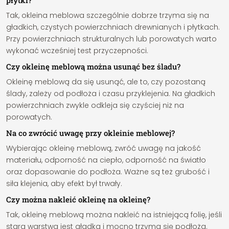
płytki?
Tak, okleina meblowa szczególnie dobrze trzyma się na
gładkich, czystych powierzchniach drewnianych i płytkach.
Przy powierzchniach strukturalnych lub porowatych warto
wykonać wcześniej test przyczepności.
Czy okleinę meblową można usunąć bez śladu?
Okleinę meblową da się usunąć, ale to, czy pozostaną
ślady, zależy od podłoża i czasu przyklejenia. Na gładkich
powierzchniach zwykle odkleja się czyściej niż na
porowatych.
Na co zwrócić uwagę przy okleinie meblowej?
Wybierając okleinę meblową, zwróć uwagę na jakość
materiału, odporność na ciepło, odporność na światło
oraz dopasowanie do podłoża. Ważne są też grubość i
siła klejenia, aby efekt był trwały.
Czy można nakleić okleinę na okleinę?
Tak, okleinę meblową można nakleić na istniejącą folię, jeśli
stara warstwa jest gładka i mocno trzyma się podłoża.