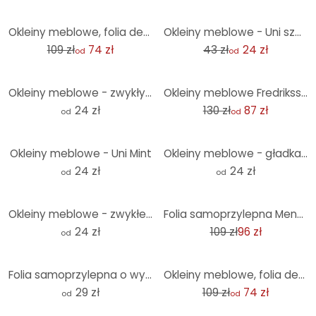
-32%
-45%
Okleiny meblowe, folia dekoracyjna - do wycierania - Terrazzo
Okleiny meblowe - Uni szary
109 zł
74 zł
43 zł
24 zł
od
od
-33%
Okleiny meblowe - zwykły lazurowy niebieski
Okleiny meblowe Fredriksson - Niebieska geometria
24 zł
130 zł
87 zł
od
od
Okleiny meblowe - Uni Mint
Okleiny meblowe - gładka lawenda
24 zł
24 zł
od
od
-12%
Okleiny meblowe - zwykłe żółte
Folia samoprzylepna Mensch ärgere dich nicht 4er Original 56x56 cm
24 zł
109 zł
96 zł
od
-32%
Folia samoprzylepna o wyglądzie kamienia, ciemne lastryko - folia meblowa, panel ścienny do kuchni,
Okleiny meblowe, folia dekoracyjna - do wycierania - Barokowa ochra
29 zł
109 zł
74 zł
od
od