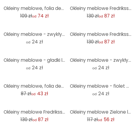
-32%
-33%
Okleiny meblowe, folia dekoracyjna - do wycierania - plaster miodu
Okleiny meblowe Fredriksson - Złota geometria
109 zł
74 zł
130 zł
87 zł
od
od
-33%
Okleiny meblowe - zwykły pastelowy pomarańczowy
Okleiny meblowe Fredriksson - Niebiesko-zielony kamień szlachetny
24 zł
130 zł
87 zł
od
od
Okleiny meblowe - gładki liliowy
Okleiny meblowe - zwykły orzech laskowy
24 zł
24 zł
od
od
-50%
Okleiny meblowe, folia dekoracyjna - do wycierania - tekstura drewna
Okleiny meblowe - fiolet Uni
87 zł
43 zł
24 zł
od
od
-33%
-52%
Okleiny meblowe Fredriksson - Sześciokąty: Złoto i miedź
Okleiny meblowe Zielone liście
130 zł
87 zł
117 zł
56 zł
od
od