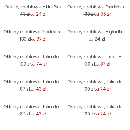
-45%
-57%
Okleiny meblowe - Uni Pink
Okleiny meblowe Fredriksson - Kolorowe góry
43 zł
24 zł
130 zł
56 zł
od
od
-33%
Okleiny meblowe Fredriksson - Sześciokąty: Niebieski i złoty
Okleiny meblowe - gładkie, jasnobrązowe
130 zł
87 zł
24 zł
od
od
-32%
-33%
Okleiny meblowe, folia dekoracyjna - do wycierania - Barokowa czerń
Okleiny meblowe Loske - Plac zabaw dla kotów
109 zł
74 zł
130 zł
87 zł
od
od
-50%
-32%
Okleiny meblowe, folia dekoracyjna - do wycierania - Marble 06
Okleiny meblowe, folia dekoracyjna - do wycierania - kolorowa
87 zł
43 zł
109 zł
74 zł
od
od
-50%
-32%
Okleiny meblowe, folia dekoracyjna - do wycierania - przezroczysta pomarańczowa
Okleiny meblowe, folia dekoracyjna - do wycierania - żonkile
87 zł
43 zł
109 zł
74 zł
od
od