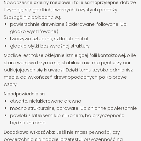
Nowoczesne
okleiny meblowe
i
folie samoprzylepne
dobrze
trzymają się gładkich, twardych i czystych podłoży.
Szczególnie polecane są:
powierzchnie drewniane (lakierowane, foliowane lub
gładko wyszlifowane)
tworzywo sztuczne, szkło lub metal
gładkie płytki bez wyraźnej struktury
Możliwe jest także oklejanie istniejącej
folii kontaktowej
, o ile
stara warstwa trzyma się stabilnie i nie ma pęcherzy ani
odklejających się krawędzi. Dzięki temu szybko odmienisz
meble, od wykończeń drewnopodobnych po kolorowe
wzory.
Nieodpowiednie są:
otwarte, nielakierowane drewno
mocno strukturalne, porowate lub chłonne powierzchnie
powłoki z lateksem lub silikonem, bo przyczepność
będzie znikoma
Dodatkowa wskazówka:
Jeśli nie masz pewności, czy
powierzchnia się nadaje, przetestuj przyczepność na