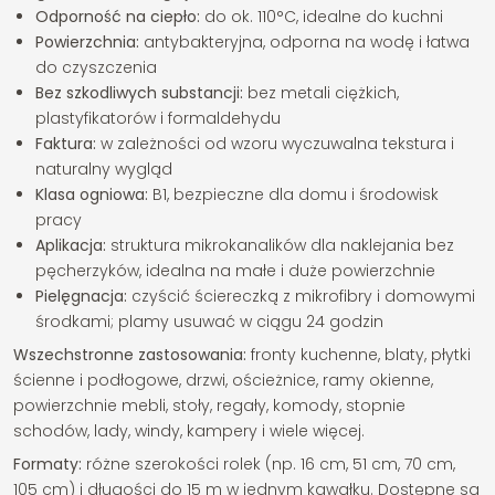
Odporność na ciepło:
do ok. 110°C, idealne do kuchni
Powierzchnia:
antybakteryjna, odporna na wodę i łatwa
do czyszczenia
Bez szkodliwych substancji:
bez metali ciężkich,
plastyfikatorów i formaldehydu
Faktura:
w zależności od wzoru wyczuwalna tekstura i
naturalny wygląd
Klasa ogniowa:
B1, bezpieczne dla domu i środowisk
pracy
Aplikacja:
struktura mikrokanalików dla naklejania bez
pęcherzyków, idealna na małe i duże powierzchnie
Pielęgnacja:
czyścić ściereczką z mikrofibry i domowymi
środkami; plamy usuwać w ciągu 24 godzin
Wszechstronne zastosowania:
fronty kuchenne, blaty, płytki
ścienne i podłogowe, drzwi, ościeżnice, ramy okienne,
powierzchnie mebli, stoły, regały, komody, stopnie
schodów, lady, windy, kampery i wiele więcej.
Formaty:
różne szerokości rolek (np. 16 cm, 51 cm, 70 cm,
105 cm) i długości do 15 m w jednym kawałku. Dostępne są