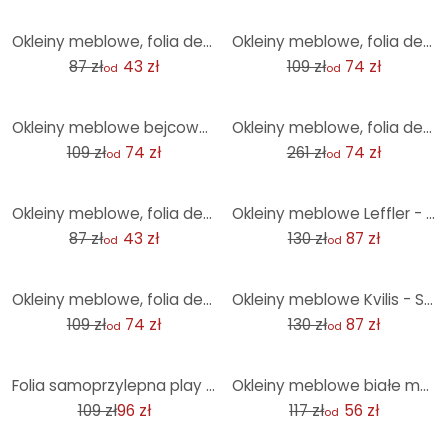
-50%
-32%
Okleiny meblowe, folia dekoracyjna - do wycierania - Marble 03
Okleiny meblowe, folia dekoracyjna - do wycierania - krople Tribal
87 zł
43 zł
109 zł
74 zł
od
od
-32%
-72%
Okleiny meblowe bejcowane na różowo
Okleiny meblowe, folia dekoracyjna - do wycierania - kolor gradient zielony
109 zł
74 zł
261 zł
74 zł
od
od
-50%
-33%
Okleiny meblowe, folia dekoracyjna - do wycierania - zielona mozaika
Okleiny meblowe Leffler - Poezja
87 zł
43 zł
130 zł
87 zł
od
od
-32%
-33%
Okleiny meblowe, folia dekoracyjna - do wycierania - Próbki 01
Okleiny meblowe Kvilis - Słodkie jednorożce - rożki do lodów
109 zł
74 zł
130 zł
87 zł
od
od
-12%
-52%
Folia samoprzylepna play street 56x56 cm
Okleiny meblowe białe muszle
109 zł
96 zł
117 zł
56 zł
od