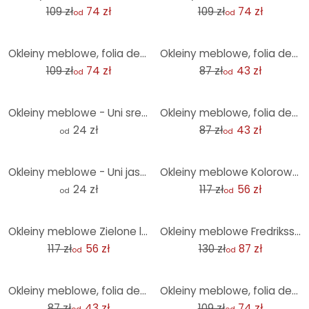
109 zł
74 zł
109 zł
74 zł
od
od
-32%
-50%
Okleiny meblowe, folia dekoracyjna - do wycierania - Floral yellow
Okleiny meblowe, folia dekoracyjna - zmywalna - marmur 09
109 zł
74 zł
87 zł
43 zł
od
od
-50%
Okleiny meblowe - Uni srebrne
Okleiny meblowe, folia dekoracyjna - do wycierania - Blossom splendour 02
24 zł
87 zł
43 zł
od
od
-52%
Okleiny meblowe - Uni jasnoróżowy
Okleiny meblowe Kolorowe kamyki na plaży
24 zł
117 zł
56 zł
od
od
-52%
-33%
Okleiny meblowe Zielone liście monstery
Okleiny meblowe Fredriksson - Ciemnozielony szmaragd
117 zł
56 zł
130 zł
87 zł
od
od
-50%
-32%
Okleiny meblowe, folia dekoracyjna - zmywalna - marmur 05
Okleiny meblowe, folia dekoracyjna - do wycierania - odmiana kwiatowa
87 zł
43 zł
109 zł
74 zł