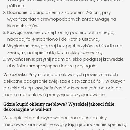
półkach.
Docinanie:
dociąć okleinę z zapasem 2-3 cm, przy
wykończeniach drewnopodobnych zwróć uwagę na
kierunek słojów.
Pozycjonowanie:
odklej trochę papieru ochronnego,
nakładaj folię stopniowo i delikatnie ustawiaj.
Wygładzanie:
wygładzaj bez pęcherzyków od środka na
zewnątrz, najlepiej raklą lub miękką ściereczką.
Wykończenie:
przytnij nadmiar, lekko podgrzej krawędzie,
aby
folia samoprzylepna
dobrze przylegała.
Wskazówka:
Przy mocno profilowanych powierzchniach
delikatne podgrzanie zwiększa elastyczność folii. W dużych
projektach, np.
oklejanie frontów kuchennych
, metoda na
mokro może ułatwić precyzyjne pozycjonowanie.
Gdzie kupić okleiny meblowe? Wysokiej jakości folie
dekoracyjne w wall-art
W sklepie internetowym wall-art znajdziesz okleiny
meblowe, które świetnie wyglądają i jednocześnie spełniają