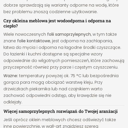
dobrze sprawdzają się warianty odporne na wodę, które
bez problemu znoszą codzienne użytkowanie.
Czy okleina meblowa jest wodoodporna i odporna na
ciepło?
Wiele nowoczesnych
folii samoprzylepnych
, w tym także
znane
folie kontaktowe
, jest odporna na zachlapania,
łatwa do mycia i odporna na łagodne środki czyszczące.
Do łazienki i kuchni dostępne są specjalne wzory
odpowiednie do wilgotnych pomieszczeń, które zachowują
przyczepność również przy parze i częstym czyszczeniu.
Ważne:
temperatury powyżej ok. 75 °C lub bezpośrednia
gorąca para mogą obciążać warstwę kleju. Przy
drzwiczkach piekarnika lub nad czajnikiem warto
zachować odpowiedni odstęp, aby krawędzie się nie
odklejały.
Więcej samoprzylepnych rozwiązań do Twojej aranżacji
Jeśli oprócz oklein meblowych chcesz odświeżyć także
inne powierzchnie, w wall-art znajdziesz szereg