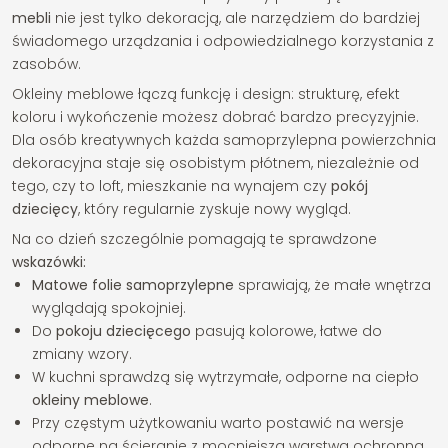
mebli
nie jest tylko dekoracją, ale narzędziem do bardziej
świadomego urządzania i odpowiedzialnego korzystania z
zasobów.
Okleiny meblowe łączą funkcję i design: strukturę, efekt
koloru i wykończenie możesz dobrać bardzo precyzyjnie.
Dla osób kreatywnych każda samoprzylepna powierzchnia
dekoracyjna staje się osobistym płótnem, niezależnie od
tego, czy to loft, mieszkanie na wynajem czy
pokój
dziecięcy
, który regularnie zyskuje nowy wygląd.
Na co dzień szczególnie pomagają te sprawdzone
wskazówki:
Matowe folie samoprzylepne
sprawiają, że małe wnętrza
wyglądają spokojniej.
Do
pokoju dziecięcego
pasują kolorowe, łatwe do
zmiany wzory.
W kuchni sprawdzą się wytrzymałe, odporne na ciepło
okleiny meblowe
.
Przy częstym użytkowaniu warto postawić na wersje
odporne na ścieranie z mocniejszą warstwą ochronną.