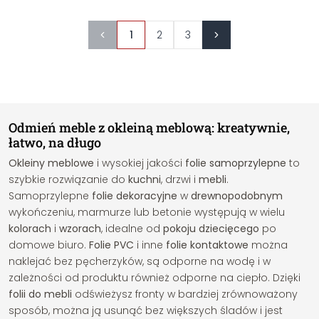
1
2
3
Odmień meble z okleiną meblową: kreatywnie,
łatwo, na długo
Okleiny meblowe
i wysokiej jakości
folie samoprzylepne
to
szybkie rozwiązanie do
kuchni
, drzwi i
mebli
.
Samoprzylepne
folie dekoracyjne
w
drewnopodobnym
wykończeniu, marmurze lub betonie występują w wielu
kolorach
i
wzorach
, idealne od
pokoju dziecięcego
po
domowe biuro.
Folie PVC
i inne
folie kontaktowe
można
naklejać bez pęcherzyków, są odporne na wodę i w
zależności od produktu również odporne na ciepło. Dzięki
folii do mebli
odświeżysz fronty w bardziej zrównoważony
sposób, można ją usunąć bez większych śladów i jest