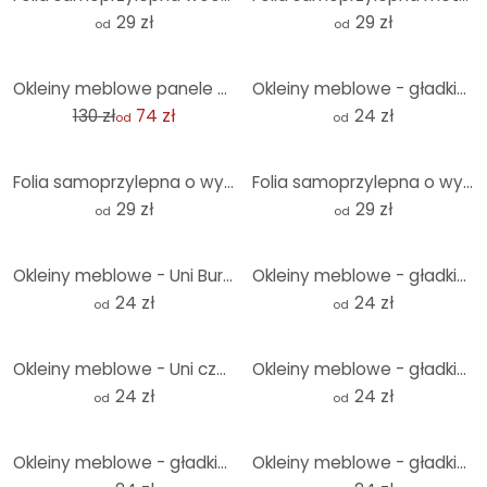
29 zł
29 zł
od
od
-43%
Okleiny meblowe panele ścienne o wyglądzie drewna - wysuwane
Okleiny meblowe - gładkie beżowe
130 zł
74 zł
24 zł
od
od
Folia samoprzylepna o wyglądzie kamienia, łupek naturalny - folia meblowa, panel ścienny do kuchni,
Folia samoprzylepna o wyglądzie betonu, ciemnoszara - folia meblowa, panel ścienny do kuchni, folia
29 zł
29 zł
od
od
Okleiny meblowe - Uni Burgundy
Okleiny meblowe - gładkie białe
24 zł
24 zł
od
od
Okleiny meblowe - Uni czarny
Okleiny meblowe - gładkie ciemnozielone
24 zł
24 zł
od
od
Okleiny meblowe - gładkie ciemnoszare
Okleiny meblowe - gładkie ciemnoczerwone