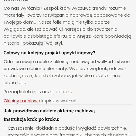
Co nas wyróżnia? Zespół, który wyczuwa trendy, rozumie
materiały i tworzy rozwiązania naprawdę dopasowane do
Twojego domu. Nasze folie mają nie tylko dobrze
wyglądać, ale też dawać Ci narzędzia do stworzenia
całkowicie osobistego efektu, dla wnętrz, które opowiadają
historie i pokazują Twój styl.
Gotowy na kolejny projekt upcyklingowy?
Odmień swoje meble z okleiną meblową od wall-art i stwórz
prawdziwe ulubione elementy.
Wybierz swój look, odśwież
kuchnię, szafę lub stół i zobacz, jak wiele może zmienić
jedna folia.
Poznaj kolekcję i zacznij od razu:
Okleiny meblowe
kupisz w wall-art.
Jak prawidłowo nakleić okleinę meblową
Instrukcja krok po kroku:
Czyszczenie:
dokładnie odtłuść i wygładź powierzchnię,
szczególnie ważne przy frontach kuchennych, drzwiach i