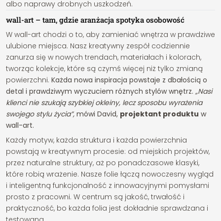
albo naprawy drobnych uszkodzeń.
wall-art – tam, gdzie aranżacja spotyka osobowość
W wall-art chodzi o to, aby zamieniać wnętrza w prawdziwe
ulubione miejsca. Nasz kreatywny zespół codziennie
zanurza się w nowych trendach, materiałach i kolorach,
tworząc kolekcje, które są czymś więcej niż tylko zmianą
powierzchni.
Każda nowa inspiracja powstaje z dbałością o
detal i prawdziwym wyczuciem różnych stylów wnętrz.
„Nasi
klienci nie szukają szybkiej okleiny, lecz sposobu wyrażenia
swojego stylu życia”,
mówi David,
projektant produktu
w
wall-art.
Każdy motyw, każda struktura i każda powierzchnia
powstają w kreatywnym procesie: od miejskich projektów,
przez naturalne struktury, aż po ponadczasowe klasyki,
które robią wrażenie. Nasze folie łączą nowoczesny wygląd
i inteligentną funkcjonalność z innowacyjnymi pomysłami
prosto z pracowni. W centrum są jakość, trwałość i
praktyczność, bo każda folia jest dokładnie sprawdzana i
testowana.