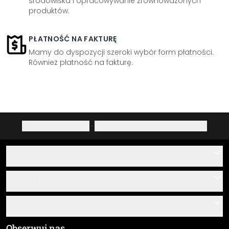
środowiska i opracowywanie zrównoważonych
produktów.
PŁATNOŚĆ NA FAKTURĘ
Mamy do dyspozycji szeroki wybór form płatności.
Również płatność na fakturę.
Polityka prywatności
·
Prawo do odstąpienia od umowy
Pomoc
Kontakt
Usługa
O nas
Instrukcje klejenia i montażu
Informacja
Często zadawane pytania
Przegląd materiałów
Ogólne Warunki Handlowe (OWH)
Obserwuj nas