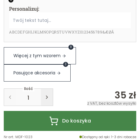
Personalizuj
:
ABCDEFGHIJKLMNOPQRSTUVWXYZ0123456789&ÆØÅ
11
Więcej z tym wzorem
3
Pasujące akcesoria
Ilość
35 zł
z VAT, bez kosztów wysyłki
Do koszyka
Nr art.
:
MDF-1023
Dostępny od ręki
: 1-3 dni robocze