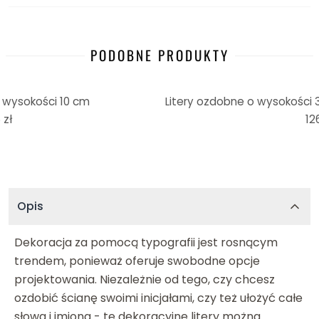
PODOBNE PRODUKTY
 wysokości 10 cm
Litery ozdobne o wysokości 
 zł
126
Opis
Dekoracja za pomocą typografii jest rosnącym
trendem, ponieważ oferuje swobodne opcje
projektowania. Niezależnie od tego, czy chcesz
ozdobić ścianę swoimi inicjałami, czy też ułożyć całe
słowa i imiona - te dekoracyjne litery można