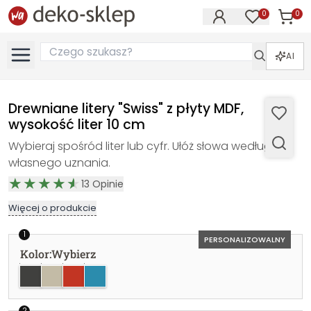
0
0
Produk
Produkty na
AI
Drewniane litery "Swiss" z płyty MDF,
wysokość liter 10 cm
Wybieraj spośród liter lub cyfr. Ułóż słowa według
własnego uznania.
13
Opinie
Więcej o produkcie
1
PERSONALIZOWALNY
Kolor
:
Wybierz
czarny
szary
czerwony
niebieski
2