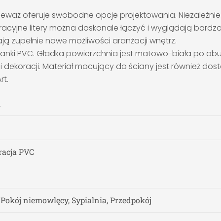
eważ oferuje swobodne opcje projektowania. Niezależnie
dekoracyjne litery można doskonale łączyć i wyglądają bar
ją zupełnie nowe możliwości aranżacji wnętrz.
pianki PVC. Gładka powierzchnia jest matowo-biała po o
ci dekoracji. Materiał mocujący do ściany jest również do
rt.
i
racja PVC
, Pokój niemowlęcy, Sypialnia, Przedpokój