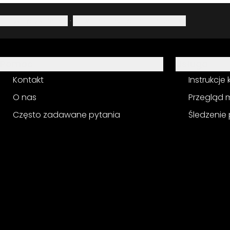
Polityka prywatności
·
Prawo do odstąpienia od umowy
Pomoc
Usługa
Kontakt
Instrukcje
O nas
Przegląd 
Często zadawane pytania
Śledzenie 