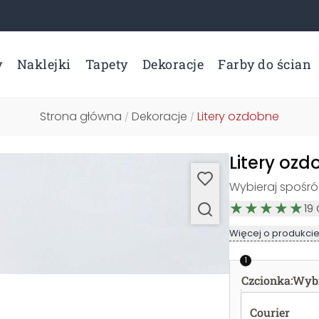
y
Naklejki
Tapety
Dekoracje
Farby do ścian
Strona główna
Dekoracje
Litery ozdobne
/
/
Litery oz
Wybieraj spośród
19
Więcej o produkci
1
Czcionka
:
Wybi
Courier