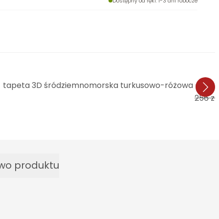
Dostępny od ręki
: 1-3 dni robocze
tapeta 3D śródziemnomorska turkusowo-różowa - włók
256 zł
wo produktu