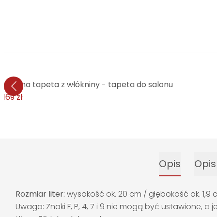
czesna tapeta z włókniny - tapeta do salonu
ł
169 zł
Opis
Opis
Rozmiar liter:
wysokość ok. 20 cm / głębokość ok. 1,9
Uwaga: Znaki F, P, 4, 7 i 9 nie mogą być ustawione, 