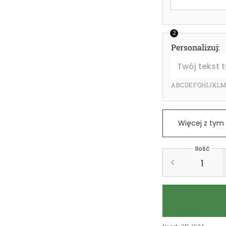
2
Personalizuj
:
ABCDEFGHIJKL
Więcej z ty
Ilość