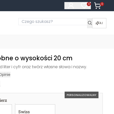
0
Produkty 
0
Produkty na liś
AI
dobne o wysokości 20 cm
 liter i cyfr oraz twórz własne słowa i nazwy.
Opinie
e
PERSONALIZOWALNY
erz
Swiss