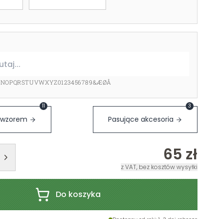
MNOPQRSTUVWXYZ0123456789&ÆØÅ
11
3
m wzorem
Pasujące akcesoria
65 zł
z VAT, bez kosztów wysyłki
Do koszyka