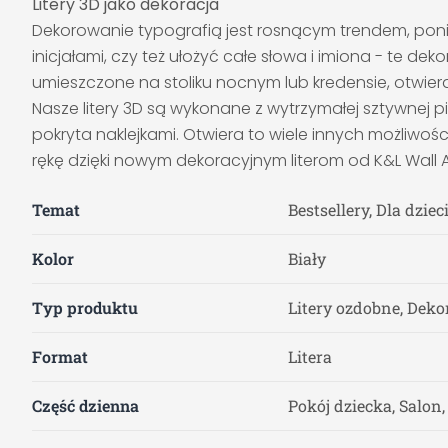
Litery 3D jako dekoracja
Dekorowanie typografią jest rosnącym trendem, poni
inicjałami, czy też ułożyć całe słowa i imiona - te 
umieszczone na stoliku nocnym lub kredensie, otwiera
Nasze litery 3D są wykonane z wytrzymałej sztywnej 
pokryta naklejkami. Otwiera to wiele innych możliwoś
rękę dzięki nowym dekoracyjnym literom od K&L Wall A
Temat
Bestsellery, Dla dziec
Kolor
Biały
Typ produktu
Litery ozdobne, Deko
Format
Litera
Część dzienna
Pokój dziecka, Salon