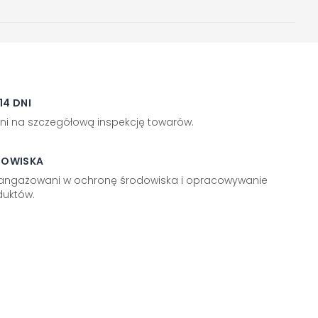
4 DNI
ni na szczegółową inspekcję towarów.
DOWISKA
aangażowani w ochronę środowiska i opracowywanie
uktów.