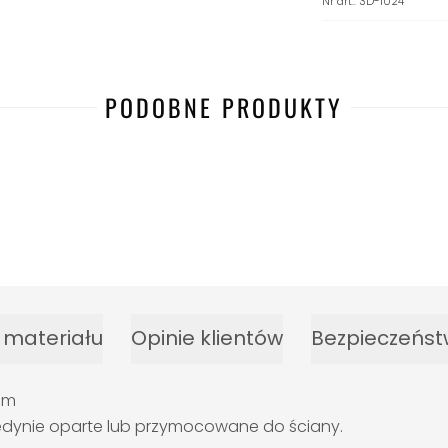
Nr art.
:
3D-1024
PODOBNE PRODUKTY
-17%
 materiału
Opinie klientów
Bezpieczeńst
 cm
a jedynie oparte lub przymocowane do ściany.