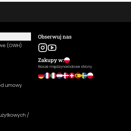
Obserwuj nas
owe (OWH)
Zakupy w:
Nasze międzynarodowe strony
 od umowy
 użytkowych /