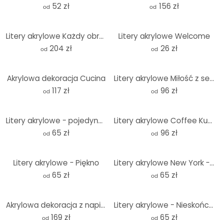
52 zł
156 zł
od
od
Litery akrylowe Każdy obraz opowiada historię
Litery akrylowe Welcome
204 zł
26 zł
od
od
Akrylowa dekoracja Cucina
Litery akrylowe Miłość z sercem
117 zł
96 zł
od
od
Litery akrylowe - pojedyncze litery ozdobne
Litery akrylowe Coffee Kurrent
65 zł
96 zł
od
od
Litery akrylowe - Piękno
Litery akrylowe New York - Statua Wolności
65 zł
65 zł
od
od
Akrylowa dekoracja z napisem 3D All of me loves all of you
Litery akrylowe - Nieskończona miłość
169 zł
65 zł
od
od