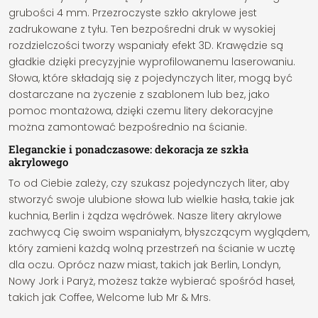
grubości 4 mm. Przezroczyste szkło akrylowe jest
zadrukowane z tyłu. Ten bezpośredni druk w wysokiej
rozdzielczości tworzy wspaniały efekt 3D. Krawędzie są
gładkie dzięki precyzyjnie wyprofilowanemu laserowaniu.
Słowa, które składają się z pojedynczych liter, mogą być
dostarczane na życzenie z szablonem lub bez, jako
pomoc montażowa, dzięki czemu litery dekoracyjne
można zamontować bezpośrednio na ścianie.
Eleganckie i ponadczasowe: dekoracja ze szkła
akrylowego
To od Ciebie zależy, czy szukasz pojedynczych liter, aby
stworzyć swoje ulubione słowa lub wielkie hasła, takie jak
kuchnia, Berlin i żądza wędrówek. Nasze litery akrylowe
zachwycą Cię swoim wspaniałym, błyszczącym wyglądem,
który zamieni każdą wolną przestrzeń na ścianie w ucztę
dla oczu. Oprócz nazw miast, takich jak Berlin, Londyn,
Nowy Jork i Paryż, możesz także wybierać spośród haseł,
takich jak Coffee, Welcome lub Mr & Mrs.