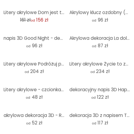
-3%
Litery akrylowe Dom jest tam, gdzie serce (6 sztuk)
Akrylowy klucz ozdobny (3 szt.)
161 zł
156 zł
96 zł
od
od
napis 3D Good Night - dekoracja akrylowa
Akrylowa dekoracja La dolce Vita - nowoczesna
96 zł
87 zł
od
od
Litery akrylowe Podróżuj po świecie
Litery akrylowe Życie to zbiór chwil
204 zł
234 zł
od
od
Litery akrylowe - czcionka Eurostile
dekoracyjny napis 3D Happy Place - dekoracja akrylowa
48 zł
122 zł
od
od
akrylowa dekoracja 3D - Romantyczne powiedzenie - lepiej razem
dekoracja 3D z napisem THINK BIG - dekoracja akrylowa
52 zł
117 zł
od
od