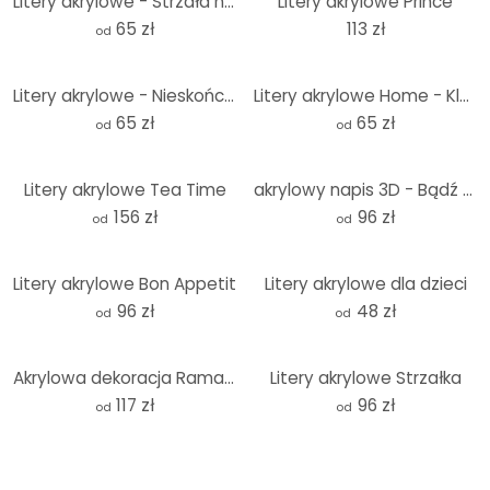
Litery akrylowe - Strzała nadziei
Litery akrylowe Prince
65 zł
113 zł
od
Litery akrylowe - Nieskończeni przyjaciele
Litery akrylowe Home - Klucz
65 zł
65 zł
od
od
Litery akrylowe Tea Time
akrylowy napis 3D - Bądź błogosławiony
156 zł
96 zł
od
od
Litery akrylowe Bon Appetit
Litery akrylowe dla dzieci
96 zł
48 zł
od
od
Akrylowa dekoracja Ramadan Kareem
Litery akrylowe Strzałka
117 zł
96 zł
od
od