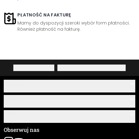
PŁATNOŚĆ NA FAKTURĘ
Mamy do dyspozycji szeroki wybór form płatności.
Również płatność na fakturę.
Polityka prywatności
·
Prawo do odstąpienia od umowy
Pomoc
Kontakt
Usługa
O nas
Instrukcje klejenia i montażu
Informacja
Często zadawane pytania
Przegląd materiałów
Ogólne Warunki Handlowe (OWH)
Obserwuj nas
Śledzenie przesyłki
Dane firmy