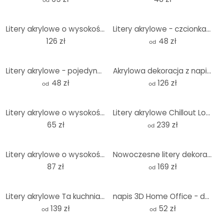
od
Litery akrylowe o wysokości 30 cm
Litery akrylowe - czcionka Bodoni
126 zł
48 zł
od
Litery akrylowe - pojedyncze litery szwajcarskie
Akrylowa dekoracja z napisem 3D Sweet Dreams
48 zł
126 zł
od
od
Litery akrylowe o wysokości 15 cm
Litery akrylowe Chillout Lounge
65 zł
239 zł
od
Litery akrylowe o wysokości 20 cm
Nowoczesne litery dekoracyjne Chillout Lounge wykonane ze szkła akrylowego
87 zł
169 zł
od
Litery akrylowe Ta kuchnia jest do tańczenia
napis 3D Home Office - dekoracja akrylowa
139 zł
52 zł
od
od