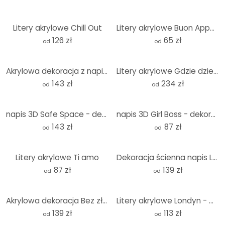
Litery akrylowe Chill Out
Litery akrylowe Buon Appetito
126 zł
65 zł
od
od
Akrylowa dekoracja z napisem 3D Gdzie bawią się dzikie zwierzęta
Litery akrylowe Gdzie dzieje się magia
143 zł
234 zł
od
od
napis 3D Safe Space - dekoracja ścienna wykonana ze szkła akrylowego
napis 3D Girl Boss - dekoracja akrylowa
143 zł
87 zł
od
od
Litery akrylowe Ti amo
Dekoracja ścienna napis Love modern - litery akrylowe
87 zł
139 zł
od
od
Akrylowa dekoracja Bez złych wibracji
Litery akrylowe Londyn - metro
139 zł
113 zł
od
od