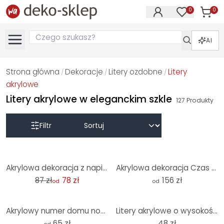
0
0
Produk
Produkty na
AI
Strona główna
Dekoracje
Litery ozdobne
Litery
/
/
/
akrylowe
Litery akrylowe w eleganckim szkle
127
Produkty
Filtr
-10%
Akrylowa dekoracja z napisem 3D Hi
Akrylowa dekoracja Czas na relaks
87 zł
78 zł
156 zł
od
od
Akrylowy numer domu nowoczesny
Litery akrylowe o wysokości 10 cm
65 zł
48 zł