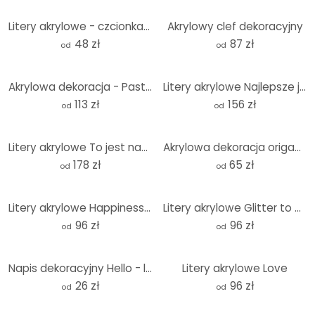
Litery akrylowe - czcionka Futura
Akrylowy clef dekoracyjny
48 zł
87 zł
od
od
Akrylowa dekoracja - Pasta La Vista Baby
Litery akrylowe Najlepsze jeszcze przed nami
113 zł
156 zł
od
od
Litery akrylowe To jest nasze szczęśliwe miejsce
Akrylowa dekoracja origami kotwica
178 zł
65 zł
od
od
Litery akrylowe Happiness is homemade
Litery akrylowe Glitter to mój ulubiony kolor
96 zł
96 zł
od
od
Napis dekoracyjny Hello - litery akrylowe
Litery akrylowe Love
26 zł
96 zł
od
od