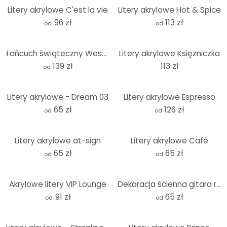
Litery akrylowe C'est la vie
Litery akrylowe Hot & Spice
96 zł
113 zł
od
od
Łańcuch świąteczny Wesołych Świąt - akrylowa dekoracja z bawełnianym sznurkiem
Litery akrylowe Księżniczka
139 zł
113 zł
od
Litery akrylowe - Dream 03
Litery akrylowe Espresso
65 zł
126 zł
od
od
Litery akrylowe at-sign
Litery akrylowe Café
65 zł
65 zł
od
od
Akrylowe litery VIP Lounge
Dekoracja ścienna gitara rock - dekoracja akrylowa
91 zł
65 zł
od
od