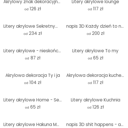
Akrylowy znak dekoracyjny Om
Litery akrylowe lounge
126 zł
117 zł
od
od
Litery akrylowe Sekretnym składnikiem jest miłość
napis 3D Każdy dzień to nowa przygoda - dekoracja akrylowa
234 zł
200 zł
od
od
Litery akrylowe - nieskończona rodzina
Litery akrylowe To my
87 zł
65 zł
od
od
Akrylowa dekoracja Ty i ja
Akrylowa dekoracja kuchenna z hasłem Buon Appetito
104 zł
117 zł
od
od
Litery akrylowe Home - Serce
Litery akrylowe Kuchnia
65 zł
126 zł
od
od
Litery akrylowe Hakuna Matata (2 sztuki)
napis 3D shit happens - akrylowa dekoracja