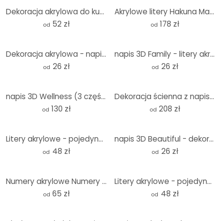
Dekoracja akrylowa do kuchni
Akrylowe litery Hakuna Matata ze strzałkami
52 zł
178 zł
od
od
Dekoracja akrylowa - napis 3D do kuchni - Bar kawowy
napis 3D Family - litery akrylowe
26 zł
26 zł
od
od
napis 3D Wellness (3 części) - litery akrylowe
Dekoracja ścienna z napisem Ciao Kakao - dekoracja akrylowa
130 zł
208 zł
od
od
Litery akrylowe - pojedyncze litery pisane kursywą
napis 3D Beautiful - dekoracja ścienna wykonana ze szkła akrylowego
48 zł
26 zł
od
od
Numery akrylowe Numery domów
Litery akrylowe - pojedyncze litery Courier
65 zł
48 zł
od
od