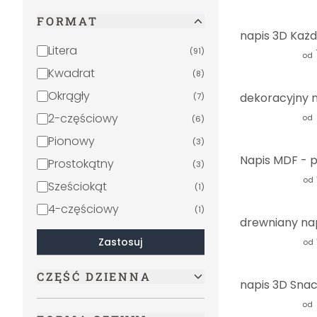
FORMAT
Litera
(
91
)
od
Kwadrat
(
8
)
Okrągły
(
7
)
2-częściowy
od
(
6
)
Pionowy
(
3
)
Prostokątny
(
3
)
od
Sześciokąt
(
1
)
4-częściowy
(
1
)
Zastosuj
od
CZĘŚĆ DZIENNA
od