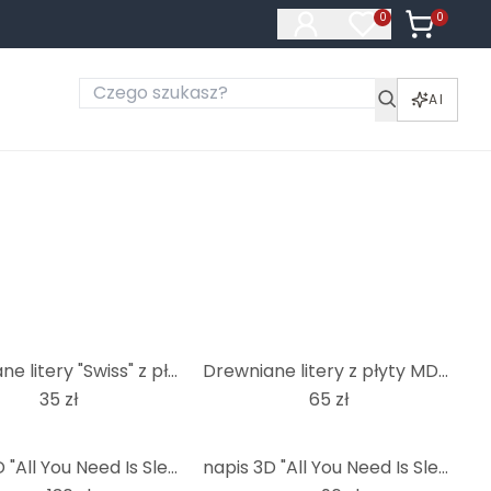
0
Produkty 
0
Produkty na liś
AI
Drewniane litery "Swiss" z płyty MDF, wysokość liter 10 cm
Drewniane litery z płyty MDF o wysokości 20 cm
35 zł
65 zł
napis 3D "All You Need Is Sleep" - Dekoracja drewniana z płyty MDF do stylowej sypialni
napis 3D "All You Need Is Sleep" - Dekoracja drewniana do sypialni z naturalnego drewna MDF