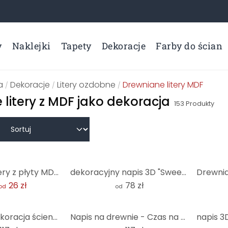
y
Naklejki
Tapety
Dekoracje
Farby do ścian
a
Dekoracje
Litery ozdobne
Drewniane litery MDF
/
/
/
 litery z MDF jako dekoracja
153
Produkty
Drewniane litery z płyty MDF - szwajcarska czcionka
dekoracyjny napis 3D "Sweet Dreams" - wzór z drewna MDF do nowoczesnego projektowania ścian
26 zł
78 zł
od
od
Drewniana dekoracja ścienna z napisem Hakuna Matata ze strzałkami - MDF natura
Napis na drewnie - Czas na relaks - MDF natura