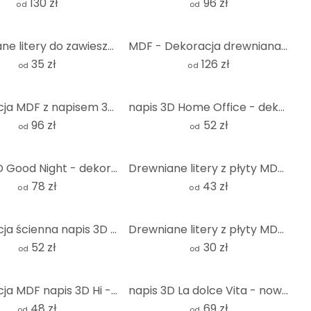
130 zł
96 zł
od
od
Drewniane litery do zawieszenia - szwajcarskie
MDF - Dekoracja drewniana - Czas na relaks
35 zł
126 zł
od
od
Dekoracja MDF z napisem 3D Sweet Dreams
napis 3D Home Office - dekoracja MDF
96 zł
52 zł
od
od
napis 3D Good Night - dekoracja MDF
Drewniane litery z płyty MDF - czcionka Bodoni
78 zł
43 zł
od
od
Dekoracja ścienna napis 3D - lepiej razem - MDF natura
Drewniane litery z płyty MDF - pojedyncze litery Futura
52 zł
30 zł
od
od
Dekoracja MDF napis 3D Hi - nature
napis 3D La dolce Vita - nowoczesny - MDF natura
48 zł
69 zł
od
od