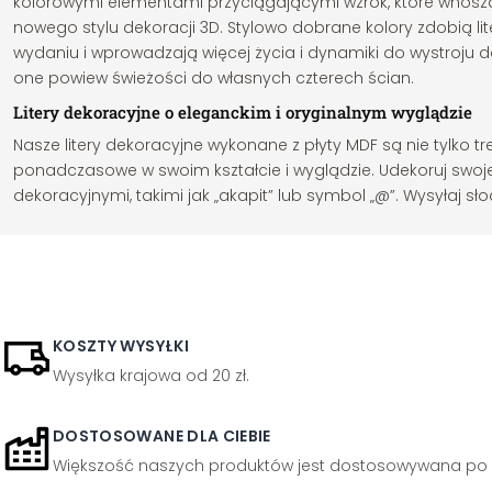
kolorowymi elementami przyciągającymi wzrok, które wnosz
nowego stylu dekoracji 3D. Stylowo dobrane kolory zdobią lit
wydaniu i wprowadzają więcej życia i dynamiki do wystroju 
one powiew świeżości do własnych czterech ścian.
Litery dekoracyjne o eleganckim i oryginalnym wyglądzie
Nasze litery dekoracyjne wykonane z płyty MDF są nie tylko tr
ponadczasowe w swoim kształcie i wyglądzie. Udekoruj swoj
dekoracyjnymi, takimi jak „akapit” lub symbol „@”. Wysyłaj s
KOSZTY WYSYŁKI
Wysyłka krajowa od 20 zł.
DOSTOSOWANE DLA CIEBIE
Większość naszych produktów jest dostosowywana po 