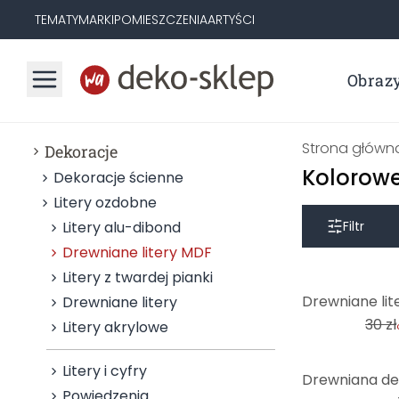
TEMATY
MARKI
POMIESZCZENIA
ARTYŚCI
Obraz
Strona główn
Dekoracje
Kolorowe
Dekoracje ścienne
Litery ozdobne
Litery alu-dibond
Filtr
Drewniane litery MDF
Litery z twardej pianki
-14%
Drewniane litery
30 zł
Litery akrylowe
Litery i cyfry
Powiedzenia