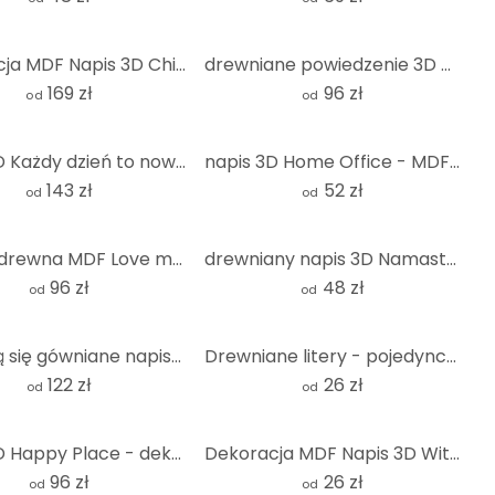
Dekoracja MDF Napis 3D Chillout Lounge
drewniane powiedzenie 3D MDF Dawno, dawno temu...
169 zł
96 zł
od
od
napis 3D Każdy dzień to nowa przygoda - dekoracja MDF
napis 3D Home Office - MDF natura
143 zł
52 zł
od
od
Napis z drewna MDF Love modern
drewniany napis 3D Namasté - MDF natura
96 zł
48 zł
od
od
zdarzają się gówniane napisy 3D - dekoracja MDF
Drewniane litery - pojedyncze litery - Courier
122 zł
26 zł
od
od
napis 3D Happy Place - dekoracja MDF
Dekoracja MDF Napis 3D Witamy
96 zł
26 zł
od
od