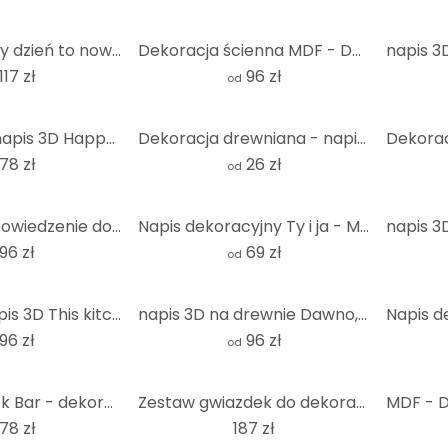
napis 3D Każdy dzień to nowa przygoda - MDF nature
Dekoracja ścienna MDF - Dom jest tam, gdzie jest serce (6 sztuk)
117 zł
96 zł
od
dekoracyjny napis 3D Happy Place - MDF natura
Dekoracja drewniana - napis 3D do kuchni - Bar kawowy - MDF natura
78 zł
26 zł
od
Napis MDF - powiedzenie do kuchni - Buon Appetito
Napis dekoracyjny Ty i ja - MDF natura
96 zł
69 zł
od
drewniany napis 3D This kitchen is for dancing (5 sztuk) - MDF nature
napis 3D na drewnie Dawno, dawno temu... - MDF natura
96 zł
96 zł
od
napis 3D Snack Bar - dekoracja MDF do kuchni
Zestaw gwiazdek do dekoracji drewnianych z płyty MDF (4 sztuki)
78 zł
187 zł