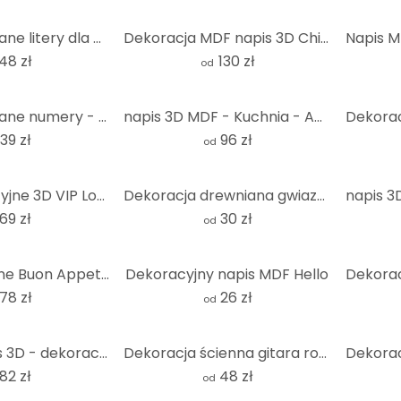
MDF - Drewniane litery dla dzieci
Dekoracja MDF napis 3D Chillout Lounge - natura
48 zł
130 zł
od
MDF - Drewniane numery - Nowoczesny numer domu
napis 3D MDF - Kuchnia - Aperol o'clock
39 zł
96 zł
od
litery dekoracyjne 3D VIP Lounge - MDF natura
Dekoracja drewniana gwiazda 02
69 zł
30 zł
od
Hasło kuchenne Buon Appetito - Dekoracja ścienna MDF natura
Dekoracyjny napis MDF Hello
78 zł
26 zł
od
pionowy napis 3D - dekoracja ścienna wykonana z naturalnej płyty MDF
Dekoracja ścienna gitara rock - Dekoracja drewniana MDF
82 zł
48 zł
od