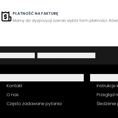
PŁATNOŚĆ NA FAKTURĘ
Mamy do dyspozycji szeroki wybór form płatności. Równi
Polityka prywatności
·
Prawo do odstąpienia od umowy
Pomoc
Usługa
Kontakt
Instrukcje
O nas
Przegląd 
Często zadawane pytania
Śledzenie 