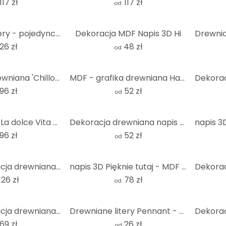
117 zł
117 zł
od
Drewniane litery - pojedyncze litery - Bodoni
Dekoracja MDF Napis 3D Hi
26 zł
48 zł
od
Dekoracja drewniana 'Chillout Lounge' - Nowoczesny napis MDF do stylowych pomieszczeń
MDF - grafika drewniana Hakuna Matata (2 sztuki)
96 zł
52 zł
od
napis 3D MDF La dolce Vita - nowoczesny
Dekoracja drewniana napis Hakuna Matata - MDF natura (2 części)
96 zł
52 zł
od
MDF - Dekoracja drewniana Hakuna Matata ze strzałkami
napis 3D Pięknie tutaj - MDF natura
126 zł
78 zł
od
MDF - Dekoracja drewniana - Ty i Ja
Drewniane litery Pennant - pojedyncze litery
69 zł
26 zł
od