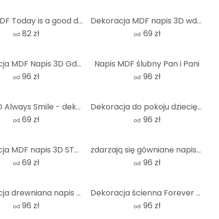
Napis MDF Today is a good day to be happy
Dekoracja MDF napis 3D wdech wydech - natura
82 zł
69 zł
od
od
Dekoracja MDF Napis 3D Gdzie bawią się dzikie zwierzęta
Napis MDF ślubny Pan i Pani
96 zł
96 zł
od
od
napis 3D Always Smile - dekoracja MDF
Dekoracja do pokoju dziecięcego słońce - Jesteś moim słońcem - MDF natura
69 zł
96 zł
od
od
Dekoracja MDF napis 3D STAY inspired - natura
zdarzają się gówniane napisy 3D - MDF nature
69 zł
96 zł
od
od
Dekoracja drewniana napis 3D All of me loves all of you - MDF natura
Dekoracja ścienna Forever young - MDF natura
96 zł
96 zł
od
od