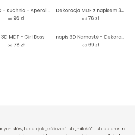
napis 3D - Kuchnia - Aperol o'clock - MDF natura
Dekoracja MDF z napisem 3D STAY inspired
96 zł
78 zł
od
od
 3D MDF - Girl Boss
napis 3D Namasté - Dekoracja drewniana MDF
78 zł
69 zł
od
od
h słów, takich jak „króliczek” lub „miłość”. Lub po prostu