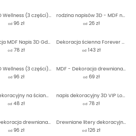
napis 3D Wellness (3 części) - litery MDF natura
rodzina napisów 3D - MDF nature
96 zł
26 zł
od
od
Dekoracja MDF Napis 3D Gdzie bawią się dzikie zwierzęta
Dekoracja ścienna Forever young - Dekoracja drewniana MDF
78 zł
143 zł
od
od
napis 3D Wellness (3 części) - litery MDF
MDF - Dekoracja drewniana - Clef
96 zł
69 zł
od
od
Napis dekoracyjny na ścianę - To my - MDF natura
napis dekoracyjny 3D VIP Lounge - MDF
48 zł
78 zł
od
od
MDF - Dekoracja drewniana - Napis 3D All of me loves all of you
Drewniane litery dekoracyjne - hasło ścienne Każdy obraz opowiada historię - MDF natura (5 sztuk)
96 zł
126 zł
od
od