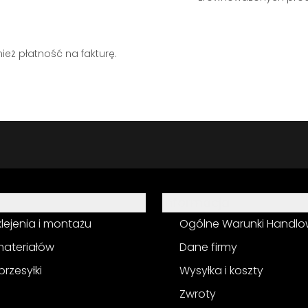
eż płatność na fakturę.
Informacja
 klejenia i montażu
Ogólne Warunki Handl
materiałów
Dane firmy
przesyłki
Wysyłka i koszty
Zwroty