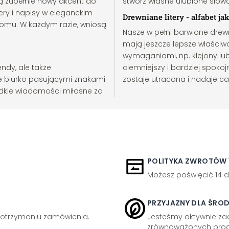
ą zupełnie nowy akcent do
stwórz własne ulubione słowa
ery i napisy w eleganckim
Drewniane litery - alfabet ja
domu. W każdym razie, wniosą
Nasze w pełni barwione drewn
mają jeszcze lepsze właściwo
wymaganiami, np. klejony lu
endy, ale także
ciemniejszy i bardziej spokoj
e biurko pasującymi znakami
zostaje utracona i nadaje ca
łodkie wiadomości miłosne za
POLITYKA ZWROTÓW 1
Możesz poświęcić 14 d
PRZYJAZNY DLA ŚRO
otrzymaniu zamówienia.
Jesteśmy aktywnie z
zrównoważonych prod