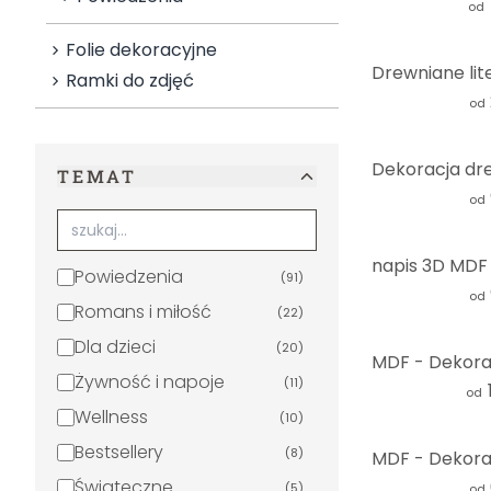
od
Folie dekoracyjne
Ramki do zdjęć
od
TEMAT
od
Powiedzenia
(
91
)
od
Romans i miłość
(
22
)
Dla dzieci
(
20
)
Żywność i napoje
(
11
)
od
Wellness
(
10
)
Bestsellery
(
8
)
Świąteczne
(
5
)
od