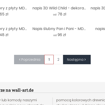
Drewniane litery z płyty MDF - pojedyncze litery ozdobne
napis 3D Wild Child - dekoracja MDF
65 zł
78 zł
od
Drewniane litery z płyty MDF - pojedyncze litery Eurostile
Napis ślubny Pan i Pani - MDF natura
napis
48 zł
96 zł
od
Poprzednia
1
2
Następna
ze na wall-art.de
toły lub komody naszymi
pomocą kolorowych drewnianyc