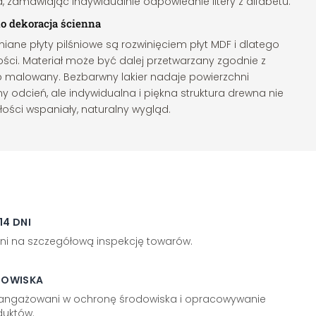
, zamawiając indywidualnie odpowiednie litery z alfabetu.
ko dekoracja ścienna
iane płyty pilśniowe są rozwinięciem płyt MDF i dlatego
ści. Materiał może być dalej przetwarzany zgodnie z
b malowany. Bezbarwny lakier nadaje powierzchni
ny odcień, ale indywidualna i piękna struktura drewna nie
łości wspaniały, naturalny wygląd.
4 DNI
ni na szczegółową inspekcję towarów.
DOWISKA
aangażowani w ochronę środowiska i opracowywanie
uktów.