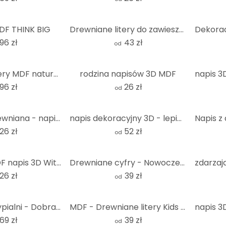
DF THINK BIG
Drewniane litery do zawieszenia - Bodoni
96 zł
43 zł
od
Drewniane litery MDF natura - liternictwo nowoczesne Chillout Lounge
rodzina napisów 3D MDF
96 zł
26 zł
od
Dekoracja drewniana - napis 3D do kuchni - Coffee Bar - MDF
napis dekoracyjny 3D - lepiej razem - MDF
26 zł
52 zł
od
Dekoracja MDF napis 3D Witamy - natura
Drewniane cyfry - Nowoczesny numer domu - MDF natura
26 zł
39 zł
od
napis 3D do sypialni - Dobranoc - MDF natura
MDF - Drewniane litery Kids - Nature
69 zł
39 zł
od