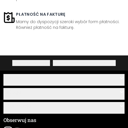
PŁATNOŚĆ NA FAKTURĘ
Mamy do dyspozycji szeroki wybór form płatności.
Również płatność na fakturę.
Polityka prywatności
·
Prawo do odstąpienia od umowy
Pomoc
Kontakt
Usługa
O nas
Instrukcje klejenia i montażu
Informacja
Często zadawane pytania
Przegląd materiałów
Ogólne Warunki Handlowe (OWH)
Obserwuj nas
Śledzenie przesyłki