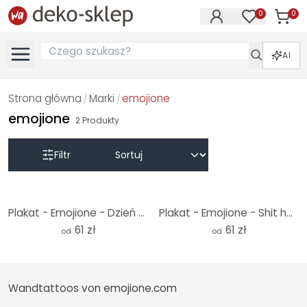
0
0
Produk
Produkty na
AI
Strona główna
Marki
emojione
/
/
emojione
2
Produkty
Filtr
Plakat - Emojione - Dzień tygodnia
Plakat - Emojione - Shit happens
61 zł
61 zł
od
od
Wandtattoos von emojione.com