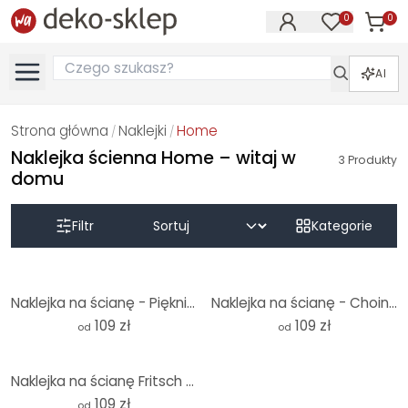
0
0
Produk
Produkty na
AI
Strona główna
Naklejki
Home
/
/
Naklejka ścienna Home – witaj w
3
Produkty
domu
Filtr
Kategorie
Naklejka na ścianę - Pięknie tu - Okrągła
Naklejka na ścianę - Choinka typograficzna okrągła - Blursbyai
109 zł
109 zł
od
od
Naklejka na ścianę Fritsch - Przyjazne powitanie - Okrągła
109 zł
od