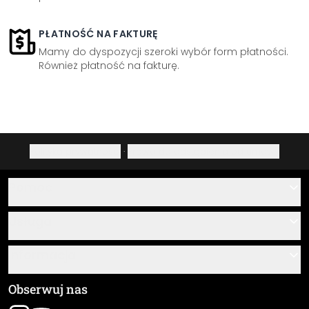
PŁATNOŚĆ NA FAKTURĘ
Mamy do dyspozycji szeroki wybór form płatności.
Również płatność na fakturę.
Polityka prywatności
·
Prawo do odstąpienia od umowy
Pomoc
Kontakt
Usługa
O nas
Instrukcje klejenia i montażu
Informacja
Często zadawane pytania
Przegląd materiałów
Ogólne Warunki Handlowe (OWH)
Obserwuj nas
Śledzenie przesyłki