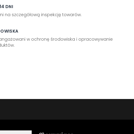
4 DNI
ni na szczegółową inspekcję towarów.
DOWISKA
aangażowani w ochronę środowiska i opracowywanie
uktów.