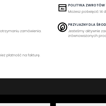
POLITYKA ZWROTÓW 1
Możesz poświęcić 14 d
PRZYJAZNY DLA ŚRO
otrzymaniu zamówienia.
Jesteśmy aktywnie z
zrównoważonych prod
eż płatność na fakturę.