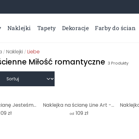
y
Naklejki
Tapety
Dekoracje
Farby do ścian
a
Naklejki
Liebe
/
/
 ścienne Miłość romantyczne
3
Produkty
Naklejka na ścianę Jesteśmy rodziną - Dziecko na drzewie - Okrągła
Naklejka na ścianę Line Art - Kochankowie trzymający się za ręce - Lizde - Round
109 zł
109 zł
od