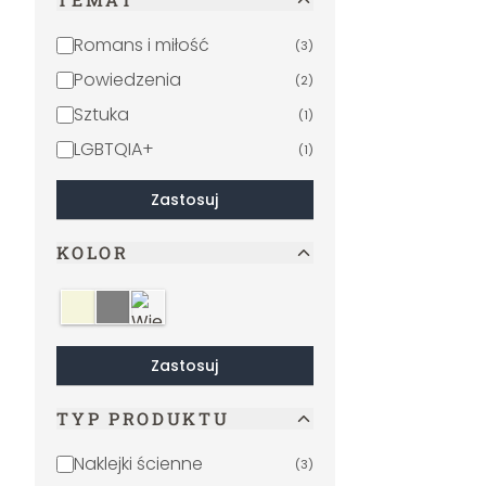
Romans i miłość
(
3
)
Powiedzenia
(
2
)
Sztuka
(
1
)
LGBTQIA+
(
1
)
Zastosuj
KOLOR
Beżowy
Szary
Wielokolorowe
Zastosuj
TYP PRODUKTU
Naklejki ścienne
(
3
)