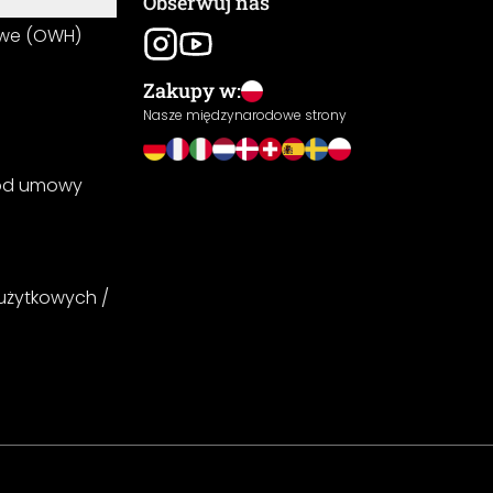
Obserwuj nas
owe (OWH)
Zakupy w:
Nasze międzynarodowe strony
 od umowy
 użytkowych /