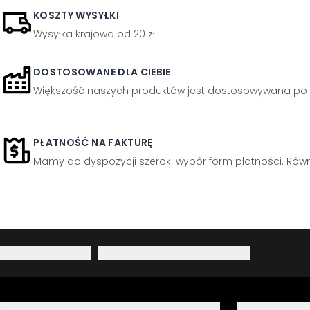
KOSZTY WYSYŁKI
Wysyłka krajowa od 20 zł.
DOSTOSOWANE DLA CIEBIE
Większość naszych produktów jest dostosowywana po 
PŁATNOŚĆ NA FAKTURĘ
Mamy do dyspozycji szeroki wybór form płatności. Równi
Polityka prywatności
·
Prawo do odstąpienia od umowy