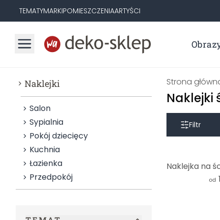
TEMATY
MARKI
POMIESZCZENIA
ARTYŚCI
Obraz
Strona główn
Naklejki
Naklejki
Salon
Sypialnia
Filtr
Pokój dziecięcy
Kuchnia
Łazienka
Przedpokój
od
TEMAT