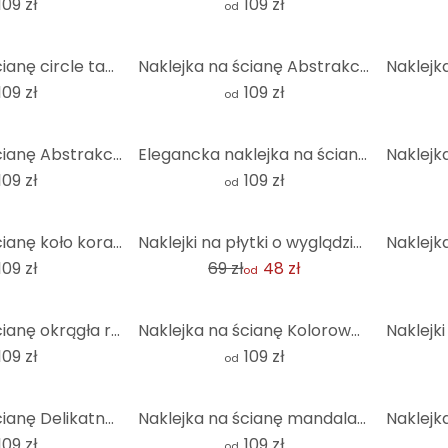
109 zł
109 zł
od
Naklejka na ścianę circle taupe - okrągła
Naklejka na ścianę Abstrakcyjne linie i koła w harmonii - Costa - Round
109 zł
109 zł
od
Naklejka na ścianę Abstrakcyjne pierścienie beżowy - Grande - Okrągły
Elegancka naklejka na ścianę mandala w kolorze czarnym i złotym - Bloomery Decor - Round
109 zł
109 zł
od
-31%
Naklejka na ścianę koło koral - okrągła
Naklejki na płytki o wyglądzie betonu 01 - zestaw 12 sztuk
109 zł
69 zł
48 zł
od
-31%
Naklejka na ścianę okrągła rdzawoczerwona - okrągła
Naklejka na ścianę Kolorowa mozaika trójkąty - Jaszke - Okrągła
109 zł
109 zł
od
Naklejka na ścianę Delikatna mandala na szaro-beżowym tle - Bloomery Decor - Okrągła
Naklejka na ścianę mandala w turkusowym złocie - Bloomery Decor - okrągła
109 zł
109 zł
od