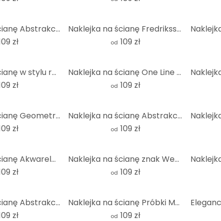
Naklejka na ścianę Abstrakcyjna kompozycja w kolorze złotym i szarym - Shelest - Round
Naklejka na ścianę Fredriksson - Marmur i masa perłowa - Okrągła
109 zł
109 zł
od
Naklejka na ścianę w stylu retro - Bloomery Decor - okrągła
Naklejka na ścianę One Line Art - Delikatny nurt - Ristova - Okrągła
109 zł
109 zł
od
Naklejka na ścianę Geometryczna złota gwiazda - Magnusson - Okrągła
Naklejka na ścianę Abstrakcyjne linie czarno-złote - Amini - Okrągła
109 zł
109 zł
od
Naklejka na ścianę Akwarela - Fale - Okrągła
Naklejka na ścianę znak Wenus z kwiatami - okrągła
109 zł
109 zł
od
Naklejka na ścianę Abstrakcyjne fale w kolorze pomarańczowo-różowym - Bloom - Round
Naklejka na ścianę Próbki Marrakesz zielony - Bloomery Decor - Okrągła
109 zł
109 zł
od