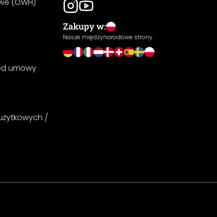
owe (OWH)
Zakupy w:
Nasze międzynarodowe strony
 od umowy
 użytkowych /