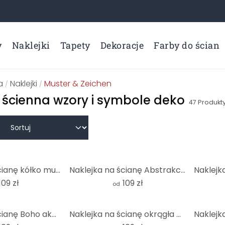
y
Naklejki
Tapety
Dekoracje
Farby do ścian
a
Naklejki
Muster & Zeichen
/
/
 ścienna wzory i symbole deko
47
Produkt
Naklejka na ścianę kółko musztardowy żółty - okrągła
Naklejka na ścianę Abstrakcyjna geometria w równowadze - Ristova - Okrągła
109 zł
109 zł
od
Naklejka na ścianę Boho akwarelowe kształty w odcieniach brązu - Costa - Okrągła
Naklejka na ścianę okrągła pistacjowa - okrągła