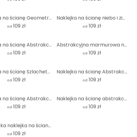
Naklejka na ścianę Geometryczna równowaga - Abstrakcyjna kompozycja - Costa - Okrągła
Naklejka na ścianę niebo i ziemia w płynnych kolorach - Alpenglow Workshop - Round
109 zł
109 zł
od
od
Naklejka na ścianę Abstrakcyjna geometria w brzoskwiniowych kolorach - Cubistika - Round
Abstrakcyjna marmurowa naklejka na ścianę z niebieskim i złotym efektem - Okrągła
109 zł
109 zł
od
od
Naklejka na ścianę Szlachetne struktury w kolorze złotym i fioletowym - Shelest - Round
Naklejka na ścianę Abstrakcyjne półkola w ciepłych, naturalnych kolorach - Bré - Round
109 zł
109 zł
od
od
Naklejka na ścianę Abstrakcyjna kompozycja w ciepłych kolorach ziemi - Al Dafai - Round
Naklejka na ścianę abstrakcyjny wzór pęknięć w kolorze beżowym - Alma - okrągła
109 zł
109 zł
od
od
Elegancka naklejka na ścianę w kolorze piaskowego złota - Bloomery Decor - okrągła
109 zł
od