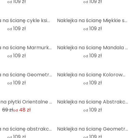
109 zł
109 zł
od
od
Naklejka na ścianę cykle księżyca - słońce i księżyc w harmonii - KsanaKalpa - Okrągła
Naklejka na ścianę Miękkie struktury w kolorze beżowym - Pictufy Studio - Okrągła
109 zł
109 zł
od
od
Naklejka na ścianę Marmurkowe fale w kolorze turkusowym i złotym - Haase - Okrągła
Naklejka na ścianę Mandala Boho antyczne złoto - Bloomery Decor - Okrągła
109 zł
109 zł
od
od
Naklejka na ścianę Geometryczne kształty w kolorze pomarańczowo-różowym - 1X Studio - Okrągła
Naklejka na ścianę Kolorowa marmurkowa abstrakcja - Gokhale - Okrągła
109 zł
109 zł
od
od
Naklejki na płytki Orientalne płytki niebieskie - zestaw 12 sztuk
Naklejka na ścianę Abstrakcyjne półkola w delikatnym beżu - Bloomery Decor - Round
69 zł
48 zł
109 zł
od
od
Naklejka na ścianę abstrakcyjna grafika liniowa w kolorze złotym i beżowym - Alma - okrągła
Naklejka na ścianę Geometryczna równowaga w kolorze niebieskim i białym - Paksoylu - Okrągła
109 zł
109 zł
od
od