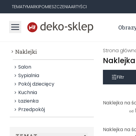
TEMATY
MARKI
POMIESZCZENIA
ARTYŚCI
Obraz
Strona główn
Naklejki
Naklejka
Salon
Sypialnia
Filtr
Pokój dziecięcy
Kuchnia
Łazienka
Przedpokój
od
TEMAT