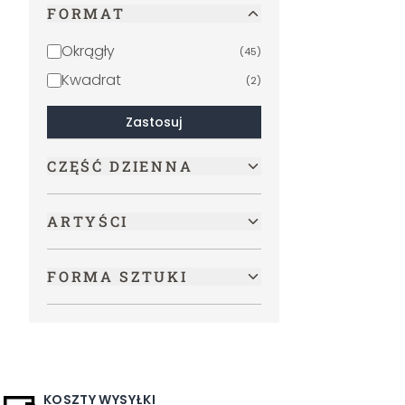
FORMAT
Okrągły
(
45
)
Kwadrat
(
2
)
Zastosuj
CZĘŚĆ DZIENNA
ARTYŚCI
FORMA SZTUKI
KOSZTY WYSYŁKI