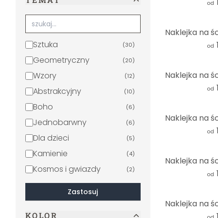
od
Sztuka
(
30
)
od
Geometryczny
(
20
)
Wzory
(
12
)
od
Abstrakcyjny
(
10
)
Boho
(
6
)
Jednobarwny
(
6
)
od
Dla dzieci
(
5
)
Kamienie
(
4
)
Kosmos i gwiazdy
(
2
)
od
3D
(
1
)
Zastosuj
Beton
(
1
)
KOLOR
Natura
(
1
)
od