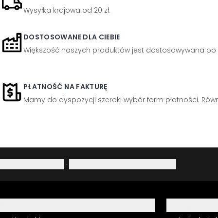
Wysyłka krajowa od 20 zł.
DOSTOSOWANE DLA CIEBIE
Większość naszych produktów jest dostosowywana po 
PŁATNOŚĆ NA FAKTURĘ
Mamy do dyspozycji szeroki wybór form płatności. Równi
Polityka prywatności
·
Prawo do odstąpienia od umowy
Pomoc
Usługa